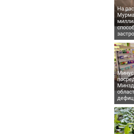
На рас
Мурма
милли
способ
застр
Минус
посре
Минзд
област
дефиц