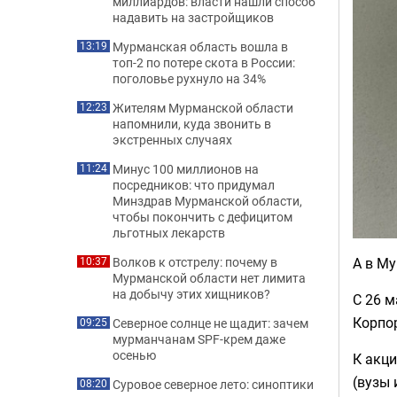
миллиардов: власти нашли способ
надавить на застройщиков
Мурманская область вошла в
13:19
топ-2 по потере скота в России:
поголовье рухнуло на 34%
Жителям Мурманской области
12:23
напомнили, куда звонить в
экстренных случаях
Минус 100 миллионов на
11:24
посредников: что придумал
Минздрав Мурманской области,
чтобы покончить с дефицитом
льготных лекарств
А в М
Волков к отстрелу: почему в
10:37
Мурманской области нет лимита
на добычу этих хищников?
С 26 м
Корпо
Северное солнце не щадит: зачем
09:25
мурманчанам SPF-крем даже
осенью
К акц
(вузы 
Суровое северное лето: синоптики
08:20