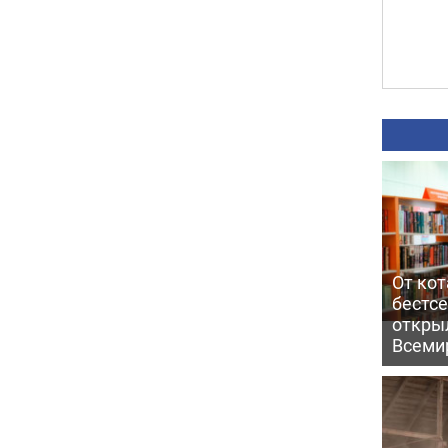
От кот
бестс
откры
Всеми