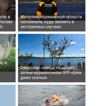
шла в
Жителям Мурманской области
России:
напомнили, куда звонить в
4%
экстренных случаях
му в
т
Северное солнце не щадит:
зачем мурманчанам SPF-крем
даже осенью