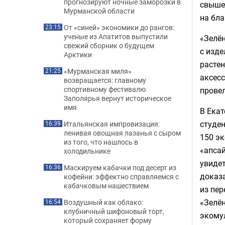
прогнозируют ночные заморозки в
свыше 
Мурманской области
на бл
От «синей» экономики до рангов:
23:15
ученые из Апатитов выпустили
«Зелё
свежий сборник о будущем
с изде
Арктики
растен
«Мурманская миля»
21:25
аксесс
возвращается: главному
спортивному фестивалю
провел
Заполярья вернут историческое
имя
В Екат
студе
Итальянская импровизация:
16:39
ленивая овощная лазанья с сыром
150 эк
из того, что нашлось в
«апсай
холодильнике
увидет
Маскируем кабачки под десерт из
16:36
доказа
кофейни: эффектно справляемся с
кабачковым нашествием
из пе
«Зелё
Воздушный как облако:
16:54
клубничный шифоновый торт,
экому
который сохраняет форму