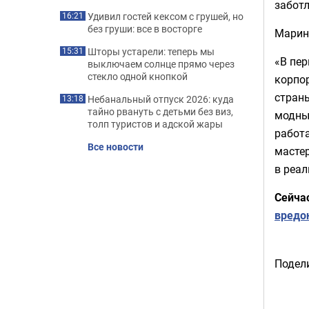
забот
Удивил гостей кексом с грушей, но
16:21
без груши: все в восторге
Марина
Шторы устарели: теперь мы
15:31
«В пер
выключаем солнце прямо через
стекло одной кнопкой
корпор
страны
Небанальный отпуск 2026: куда
13:18
тайно рвануть с детьми без виз,
модным
толп туристов и адской жары
работа
Все новости
мастер
в реа
Сейча
вредо
Подели