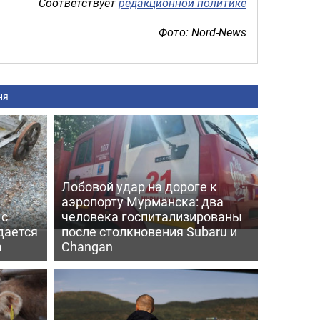
Соответствует
редакционной политике
Фото: Nord-News
ня
Лобовой удар на дороге к
аэропорту Мурманска: два
 с
человека госпитализированы
дается
после столкновения Subaru и
а
Changan