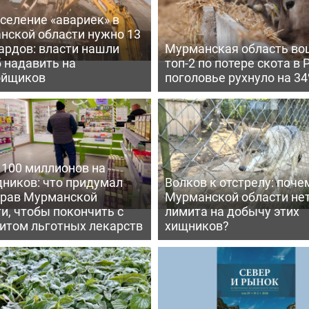
селение «авариек» в
нской области нужно 13
ардов: власти нашли
Мурманская область во
 надавить на
топ-2 по потере скота в 
ойщиков
поголовье рухнуло на 3
 100 миллионов на
дников: что придумал
Волков к отстрелу: поче
рав Мурманской
Мурманской области не
и, чтобы покончить с
лимита на добычу этих
итом льготных лекарств
хищников?