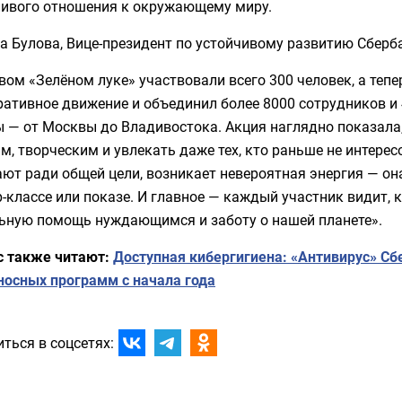
ливого отношения к окружающему миру.
 Булова, Вице-президент по устойчивому развитию Сберб
вом «Зелёном луке» участвовали всего 300 человек, а тепе
ативное движение и объединил более 8000 сотрудников и 
 — от Москвы до Владивостока. Акция наглядно показала
, творческим и увлекать даже тех, кто раньше не интерес
ют ради общей цели, возникает невероятная энергия — он
-классе или показе. И главное — каждый участник видит, 
льную помощь нуждающимся и заботу о нашей планете».
с также читают:
Доступная кибергигиена: «Антивирус» Сб
носных программ с начала года
ться в соцсетях: