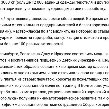
3000 кг (больше 12 000 единиц) одежды, текстиля и други
аготворительную помощь нуждающимся или переработку.
ный лук» вышел далеко за рамки сбора вещей. Во время а
лиями от социальных предпринимателей и благотворитель
иями), мастер-классы по апсайклингу, на которых из ста
уары и предметы гардероба, консультации стилистов и про
и больше 100 разных активностей.
еринбурге, Ростове-на-Дону и Иркутске состоялись модны
нтов и воспитанников подшефных детских учреждений. Юн
склюзивных образов, созданных во время мастер-классов 
клинг» стало открытием, и они оттачивали свои наряды п
ь платья из старых перчаток, корсеты из пожелтевших стр
вшие, что у осознанной моды нет границ. В Волгограде уч
реработанных материалов, устроив настоящий творческий 
ного лука» получила кинематографическое развитие: там 
льтфильма, созданного детьми сотрудников Сбера, которы