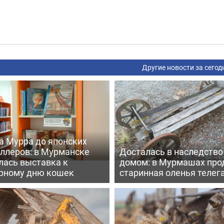
Другие новости за сегод
а Мурра до японских
еллеров: в Мурманске
Досталась в наследство
лась выставка к
домом: в Мурмашах про
рному дню кошек
старинная оленья телег