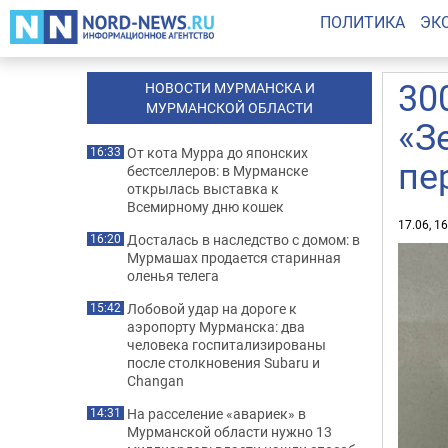
ПОЛИТИКА
ЭК
30
НОВОСТИ МУРМАНСКА И
МУРМАНСКОЙ ОБЛАСТИ
«З
От кота Мурра до японских
16:33
пе
бестселлеров: в Мурманске
открылась выставка к
Всемирному дню кошек
17.06, 1
Досталась в наследство с домом: в
16:20
Мурмашах продается старинная
оленья телега
Лобовой удар на дороге к
15:42
аэропорту Мурманска: два
человека госпитализированы
после столкновения Subaru и
Changan
На расселение «авариек» в
14:31
Мурманской области нужно 13