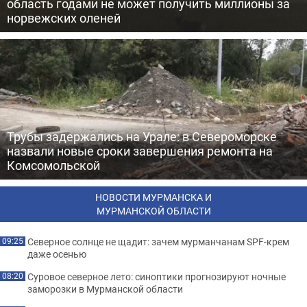
область годами не может получить миллионы за
норвежских оленей
Трубы задержались на Урале: в Североморске
назвали новые сроки завершения ремонта на
Комсомольской
НОВОСТИ МУРМАНСКА И
МУРМАНСКОЙ ОБЛАСТИ
Северное солнце не щадит: зачем мурманчанам SPF-крем
09:25
даже осенью
Суровое северное лето: синоптики прогнозируют ночные
08:20
заморозки в Мурманской области