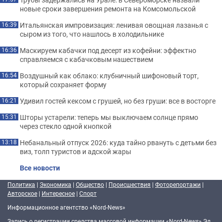
новые сроки завершения ремонта на Комсомольской
Итальянская импровизация: ленивая овощная лазанья с
16:39
сыром из того, что нашлось в холодильнике
Маскируем кабачки под десерт из кофейни: эффектно
16:36
справляемся с кабачковым нашествием
Воздушный как облако: клубничный шифоновый торт,
16:54
который сохраняет форму
Удивил гостей кексом с грушей, но без груши: все в восторге
16:21
Шторы устарели: теперь мы выключаем солнце прямо
15:31
через стекло одной кнопкой
Небанальный отпуск 2026: куда тайно рвануть с детьми без
13:18
виз, толп туристов и адской жары
Все новости
Политика
|
Экономика
|
Общество
|
Происшествия
|
Фоторепортажи
|
Авторское
|
Интересное
|
Спорт
Информационное агентство «Nord-News»
Запись о регистрации средства массовой информации «Nord-News» Эл