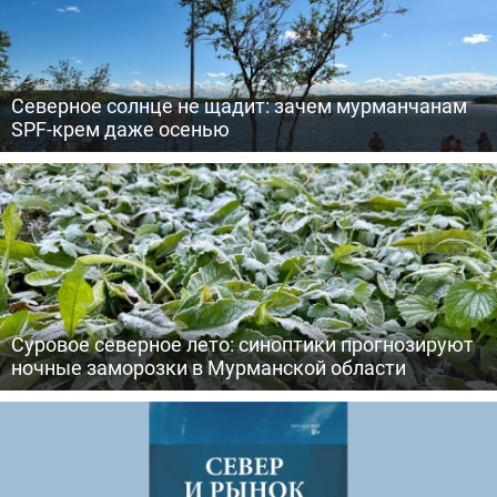
Северное солнце не щадит: зачем мурманчанам
SPF-крем даже осенью
Суровое северное лето: синоптики прогнозируют
ночные заморозки в Мурманской области