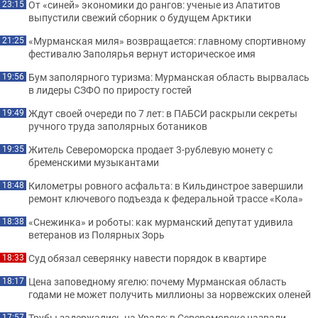
От «синей» экономики до рангов: ученые из Апатитов
23:15
выпустили свежий сборник о будущем Арктики
«Мурманская миля» возвращается: главному спортивному
21:25
фестивалю Заполярья вернут историческое имя
Бум заполярного туризма: Мурманская область вырвалась
19:56
в лидеры СЗФО по приросту гостей
Ждут своей очереди по 7 лет: в ПАБСИ раскрыли секреты
19:49
ручного труда заполярных ботаников
Житель Североморска продает 3-рублевую монету с
19:35
бременскими музыкантами
Километры ровного асфальта: в Кильдинстрое завершили
18:48
ремонт ключевого подъезда к федеральной трассе «Кола»
«Снежинка» и роботы: как мурманский депутат удивила
18:38
ветеранов из Полярных Зорь
Суд обязал северянку навести порядок в квартире
18:33
Цена заповедному ягелю: почему Мурманская область
18:17
годами не может получить миллионы за норвежских оленей
Трубы задержались на Урале: в Североморске назвали
17:57