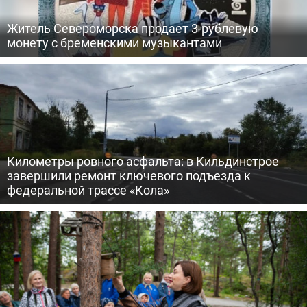
Житель Североморска продает 3-рублевую
монету с бременскими музыкантами
Километры ровного асфальта: в Кильдинстрое
завершили ремонт ключевого подъезда к
федеральной трассе «Кола»