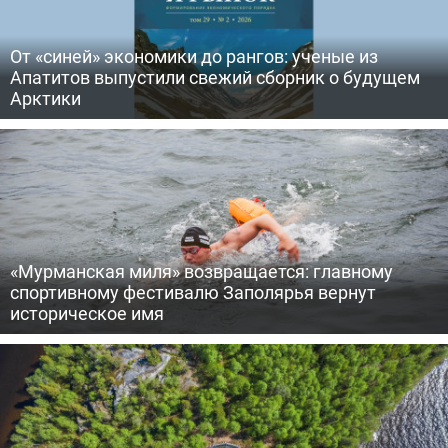
От «синей» экономики до рангов: ученые из
Апатитов выпустили свежий сборник о будущем
Арктики
«Мурманская миля» возвращается: главному
спортивному фестивалю Заполярья вернут
историческое имя