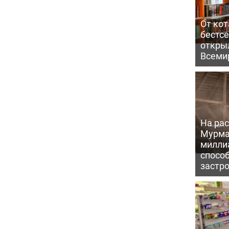
От кот
бестс
откры
Всеми
На рас
Мурма
милли
способ
застр