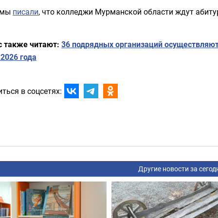
 мы
писали
, что колледжи Мурманской области ждут абитур
с также читают:
36 подрядных организаций осуществляют
2026 года
ться в соцсетях:
Другие новости за сегод