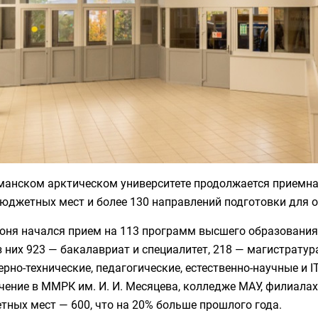
манском арктическом университете продолжается приемная
юджетных мест и более 130 направлений подготовки для о
июня начался прием на 113 программ высшего образовани
з них 923 — бакалавриат и специалитет, 218 — магистрату
рно-технические, педагогические, естественно-научные и 
чение в ММРК им. И. И. Месяцева, колледже МАУ, филиала
ных мест — 600, что на 20% больше прошлого года.