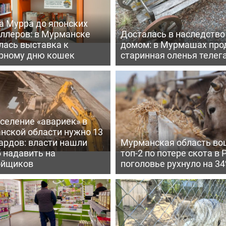
а Мурра до японских
еллеров: в Мурманске
Досталась в наследство
лась выставка к
домом: в Мурмашах про
рному дню кошек
старинная оленья телег
селение «авариек» в
нской области нужно 13
ардов: власти нашли
Мурманская область во
 надавить на
топ-2 по потере скота в 
ойщиков
поголовье рухнуло на 3