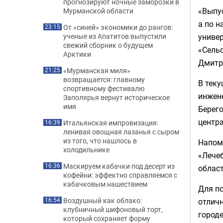
прогнозируют ночные заморозки в
«Выпу
Мурманской области
а по н
От «синей» экономики до рангов:
23:15
универ
ученые из Апатитов выпустили
свежий сборник о будущем
«Сельс
Арктики
Дмитр
«Мурманская миля»
21:25
возвращается: главному
В теку
спортивному фестивалю
инжене
Заполярья вернут историческое
имя
Берего
центра
Итальянская импровизация:
16:39
ленивая овощная лазанья с сыром
из того, что нашлось в
Напом
холодильнике
«Лечеб
Маскируем кабачки под десерт из
16:36
област
кофейни: эффектно справляемся с
кабачковым нашествием
Для по
Воздушный как облако:
отличн
16:54
клубничный шифоновый торт,
городе
который сохраняет форму