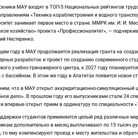
скники МАУ входят в ТОП-5 Национальных рейтингов трудо
аправлениям «Техника кораблестроения и водного транспор
ситет занимает первое место в стране. ММРК им. И. И. Мес
кое хозяйство» проекта «Профессионалитет», — подчерки
ий Нестеренко.
щем году в МАУ продолжается реализация гранта на созда
рных разработок и проект по созданию современного студ
вого учебно-тренажерного центра, к 2027 году планирует
 с бассейном. В этом же году в Апатитах появится новое с
ним, что в МАУ открыт аккредитационно-симуляционный ц
ное дело». В прошлом году его выпускниками стали 24 спе
и впервые открыт прием в ординатуру по специальности «
ддержки студентов применяется целый ряд различных мер.
икам дополнительно в месяц выплачивают по 15 тысяч руб
, то ему компенсируют проезд к месту жительства и обрат