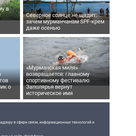
му в
т
Северное солнце не щадит:
зачем мурманчанам SPF-крем
даже осенью
«Мурманская миля»
о
возвращается: главному
тов
спортивному фестивалю
ик о
Заполярья вернут
историческое имя
надзору в сфере связи, информационных технологий и
лка на сайт «Nord-News».