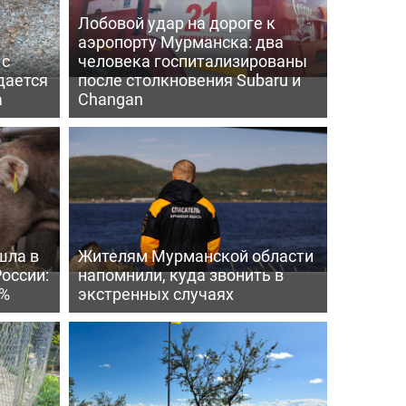
Лобовой удар на дороге к
аэропорту Мурманска: два
 с
человека госпитализированы
дается
после столкновения Subaru и
а
Changan
шла в
Жителям Мурманской области
России:
напомнили, куда звонить в
4%
экстренных случаях