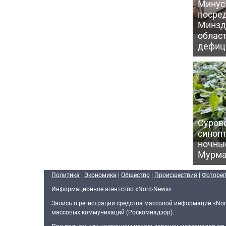
Минус
посре
Минзд
област
дефиц
Сурово
синоп
ночны
Мурма
Политика
|
Экономика
|
Общество
|
Происшествия
|
Фоторе
Информационное агентство «Nord-News»
Запись о регистрации средства массовой информации «Nor
массовых коммуникаций (Роскомнадзор).
При полном или частичном использовании материалов ссыл