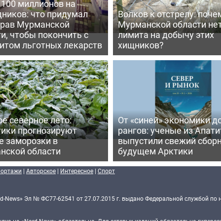
 100 миллионов на
дников: что придумал
Волков к отстрелу: поче
рав Мурманской
Мурманской области не
и, чтобы покончить с
лимита на добычу этих
итом льготных лекарств
хищников?
е северное лето:
От «синей» экономики д
тики прогнозируют
рангов: ученые из Апати
е заморозки в
выпустили свежий сборн
нской области
будущем Арктики
портажи
|
Авторское
|
Интересное
|
Спорт
d-News» Эл № ФС77-62541 от 27.07.2015 г. выдано Федеральной службой по 
ка на «Nord-News» обязательна. Для сетевых изданий обязательна гиперссы