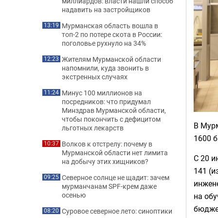
миллиардов: власти нашли способ
надавить на застройщиков
Мурманская область вошла в
13:19
топ-2 по потере скота в России:
поголовье рухнуло на 34%
Жителям Мурманской области
12:23
напомнили, куда звонить в
экстренных случаях
Минус 100 миллионов на
11:24
посредников: что придумал
Минздрав Мурманской области,
чтобы покончить с дефицитом
В Мур
льготных лекарств
1600 б
Волков к отстрелу: почему в
10:37
Мурманской области нет лимита
С 20 
на добычу этих хищников?
141 (и
Северное солнце не щадит: зачем
09:25
инжене
мурманчанам SPF-крем даже
осенью
на обу
бюджет
Суровое северное лето: синоптики
08:20