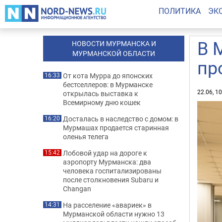
ПОЛИТИКА
ЭК
В 
НОВОСТИ МУРМАНСКА И
МУРМАНСКОЙ ОБЛАСТИ
пр
От кота Мурра до японских
16:33
бестселлеров: в Мурманске
22.06, 1
открылась выставка к
Всемирному дню кошек
Досталась в наследство с домом: в
16:20
Мурмашах продается старинная
оленья телега
Лобовой удар на дороге к
15:42
аэропорту Мурманска: два
человека госпитализированы
после столкновения Subaru и
Changan
На расселение «авариек» в
14:31
Мурманской области нужно 13