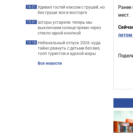
Ранее
Удивил гостей кексом с грушей, но
16:21
без груши: все в восторге
мест.
Шторы устарели: теперь мы
15:31
Сейча
выключаем солнце прямо через
стекло одной кнопкой
летом 
Небанальный отпуск 2026: куда
13:18
тайно рвануть с детьми без виз,
толп туристов и адской жары
Подели
Все новости