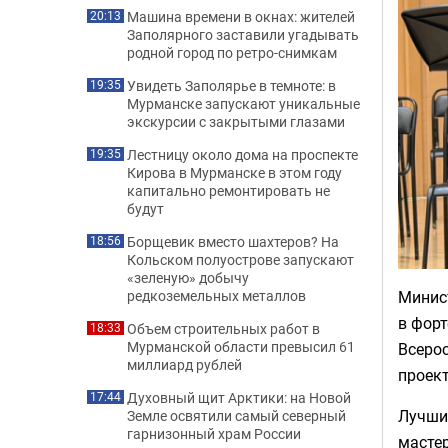
Машина времени в окнах: жителей
20:13
Заполярного заставили угадывать
родной город по ретро-снимкам
Увидеть Заполярье в темноте: в
19:35
Мурманске запускают уникальные
экскурсии с закрытыми глазами
Лестницу около дома на проспекте
19:35
Кирова в Мурманске в этом году
капитально ремонтировать не
будут
Борщевик вместо шахтеров? На
18:56
Кольском полуострове запускают
«зеленую» добычу
Минис
редкоземельных металлов
в форт
Объем строительных работ в
18:33
Мурманской области превысил 61
Всеро
миллиард рублей
проек
Духовный щит Арктики: на Новой
17:44
Лучши
Земле освятили самый северный
гарнизонный храм России
масте