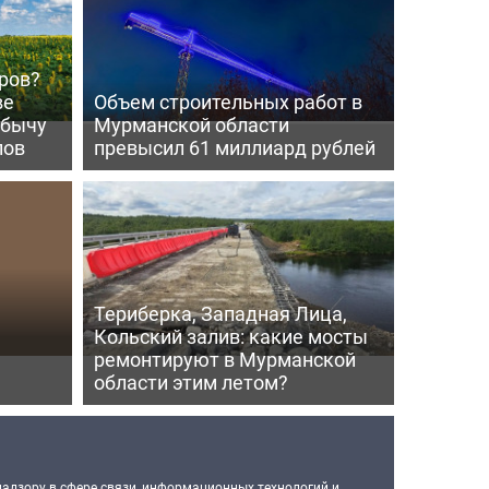
ров?
ве
Объем строительных работ в
обычу
Мурманской области
лов
превысил 61 миллиард рублей
Териберка, Западная Лица,
Кольский залив: какие мосты
ремонтируют в Мурманской
области этим летом?
надзору в сфере связи, информационных технологий и