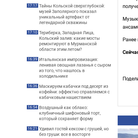
получ
Тайны Кольской сверхглубокой:
17:17
музей Заполярного показал
уникальный артефакт от
Музык
легендарной скважины
ансамб
Териберка, Западная Лица,
17:10
Кольский залив: какие мосты
Ранее
ремонтируют в Мурманской
области этим летом?
Сейча
Итальянская импровизация:
16:39
ленивая овощная лазанья с сыром
из того, что нашлось в
холодильнике
Подели
Маскируем кабачки под десерт из
16:36
кофейни: эффектно справляемся с
кабачковым нашествием
Воздушный как облако:
16:54
клубничный шифоновый торт,
который сохраняет форму
Удивил гостей кексом с грушей, но
16:21
без груши: все в восторге