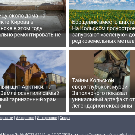
ицу около дома на
кте Кирова в
Борщевик вместо шахте
нске в этом году
На Кольском полуостро
ально ремонтировать не
запускают «зеленую» д
редкоземельных метал
Тайны Кольской
ный щит Арктики: на
сверхглубокой: музей
 Земле освятили самый
Заполярного показал
ный гарнизонный храм
уникальный артефакт от
и
легендарной скважины
портажи
|
Авторское
|
Интересное
|
Спорт
d-News» Эл № ФС77-62541 от 27.07.2015 г. выдано Федеральной службой по 