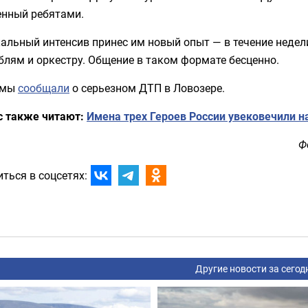
енный ребятами.
альный интенсив принес им новый опыт — в течение неде
лям и оркестру. Общение в таком формате бесценно.
 мы
сообщали
о серьезном ДТП в Ловозере.
с также читают:
Имена трех Героев России увековечили н
Ф
ться в соцсетях:
Другие новости за сегод