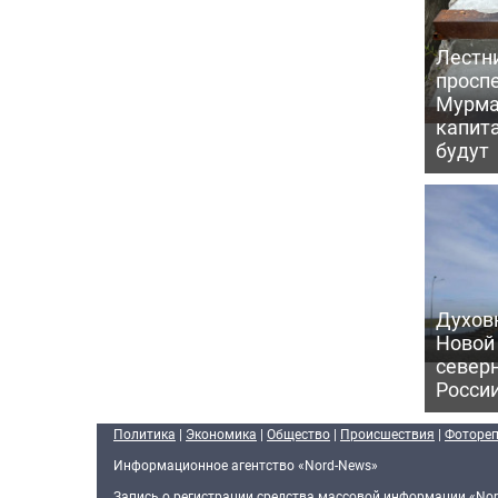
Лестн
проспе
Мурма
капит
будут
Духов
Новой
север
Росси
Политика
|
Экономика
|
Общество
|
Происшествия
|
Фоторе
Информационное агентство «Nord-News»
Запись о регистрации средства массовой информации «Nor