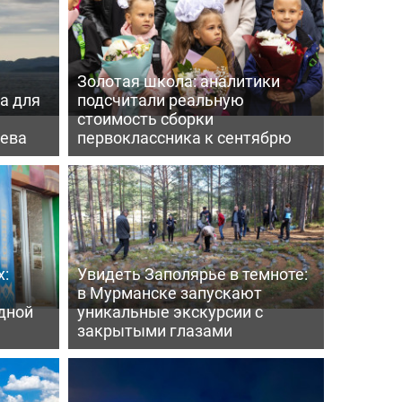
Золотая школа: аналитики
а для
подсчитали реальную
а
стоимость сборки
нева
первоклассника к сентябрю
х:
Увидеть Заполярье в темноте:
в Мурманске запускают
дной
уникальные экскурсии с
закрытыми глазами