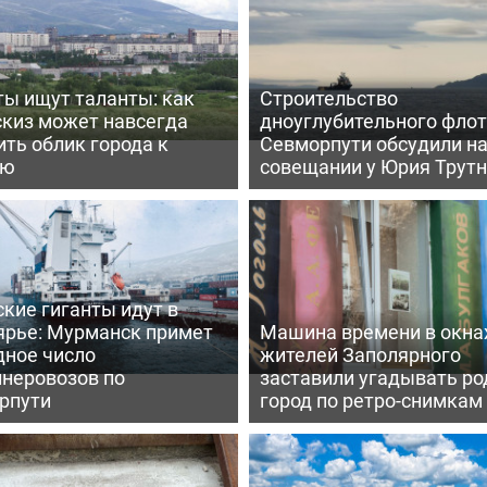
ты ищут таланты: как
Строительство
скиз может навсегда
дноуглубительного флот
ть облик города к
Севморпути обсудили н
ею
совещании у Юрия Трут
кие гиганты идут в
ярье: Мурманск примет
Машина времени в окна
дное число
жителей Заполярного
йнеровозов по
заставили угадывать ро
рпути
город по ретро-снимкам