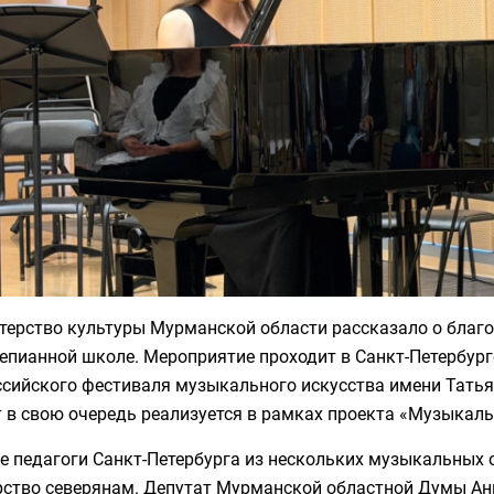
терство культуры Мурманской области рассказало о благ
епианной школе. Мероприятие проходит в Санкт-Петербурге
ссийского фестиваля музыкального искусства имени Тать
т в свою очередь реализуется в рамках проекта «Музыкал
е педагоги Санкт-Петербурга из нескольких музыкальных 
рство северянам. Депутат Мурманской областной Думы Ан