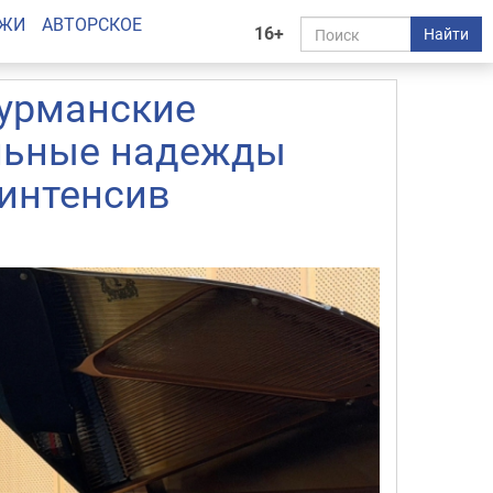
АЖИ
АВТОРСКОЕ
16+
Найти
мурманские
альные надежды
 интенсив