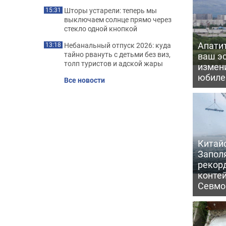
Шторы устарели: теперь мы
15:31
выключаем солнце прямо через
стекло одной кнопкой
Апати
Небанальный отпуск 2026: куда
13:18
тайно рвануть с детьми без виз,
ваш э
толп туристов и адской жары
измени
юбил
Все новости
Китайс
Запол
рекор
конте
Севмо