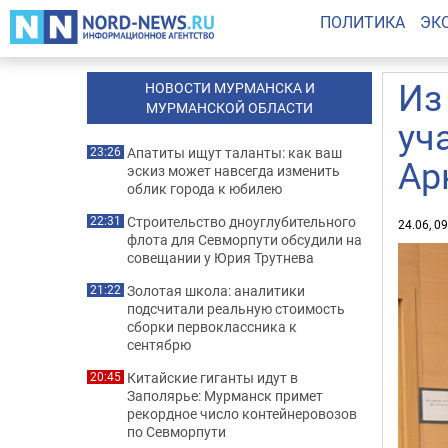
ПОЛИТИКА
ЭК
Из
НОВОСТИ МУРМАНСКА И
МУРМАНСКОЙ ОБЛАСТИ
уч
Апатиты ищут таланты: как ваш
23:26
Ар
эскиз может навсегда изменить
облик города к юбилею
Строительство дноуглубительного
22:31
24.06, 0
флота для Севморпути обсудили на
совещании у Юрия Трутнева
Золотая школа: аналитики
21:22
подсчитали реальную стоимость
сборки первоклассника к
сентябрю
Китайские гиганты идут в
20:45
Заполярье: Мурманск примет
рекордное число контейнеровозов
по Севморпути