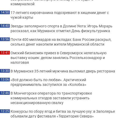
коммуналкой
17-летнего кировчанина подозревают в хищении денег с
14:50
чужой карты
Звезды заполярного спорта в Долине Уюта: Игорь Морарь
14:40
рассказал, как Мурманск отметил День физкультурника
Почти 400 миллиардов на вкладах: Банк России раскрыл,
13:56
сколько денег накопили жители Мурманской области
Омский бизнесмен привез в Североморск нелегальную
13:41
выставку кошек: делом занялись Россельхознадзор и
налоговая
В Мурманске 35-летний мужчина выломал дверь ресторана
13:30
«Всё должно быть по-любви». Арктический
13:06
предприниматель заступился за «Колобка»
В Мончегорске оператора по транспортировке
12:46
коммунальных отходов заставили устранить
несанкционированную свалку
Конкурсы по сбору ягод и битва за лучшую уху: в Заполярье
12:25
объявили дату фестиваля «Территория Севера»