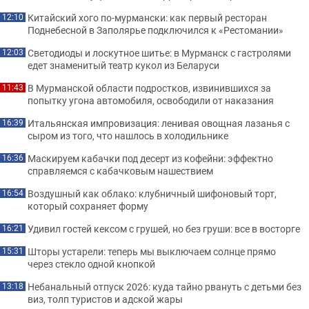
Китайский хого по-мурмански: как первый ресторан
12:10
Поднебесной в Заполярье подключился к «Рестомании»
Светодиоды и лоскутное шитье: в Мурманск с гастролями
12:03
едет знаменитый театр кукол из Беларуси
В Мурманской области подростков, извинившихся за
11:43
попытку угона автомобиля, освободили от наказания
Итальянская импровизация: ленивая овощная лазанья с
16:39
сыром из того, что нашлось в холодильнике
Маскируем кабачки под десерт из кофейни: эффектно
16:36
справляемся с кабачковым нашествием
Воздушный как облако: клубничный шифоновый торт,
16:54
который сохраняет форму
Удивил гостей кексом с грушей, но без груши: все в восторге
16:21
Шторы устарели: теперь мы выключаем солнце прямо
15:31
через стекло одной кнопкой
Небанальный отпуск 2026: куда тайно рвануть с детьми без
13:18
виз, толп туристов и адской жары