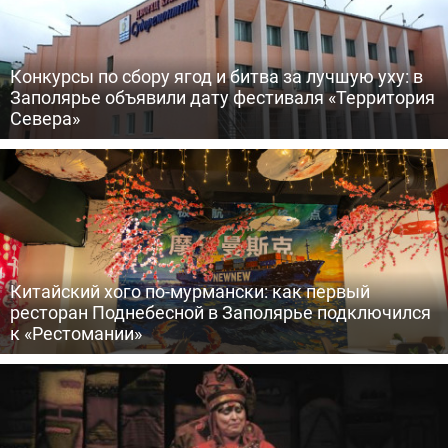
Конкурсы по сбору ягод и битва за лучшую уху: в
Заполярье объявили дату фестиваля «Территория
Севера»
Китайский хого по-мурмански: как первый
ресторан Поднебесной в Заполярье подключился
к «Рестомании»