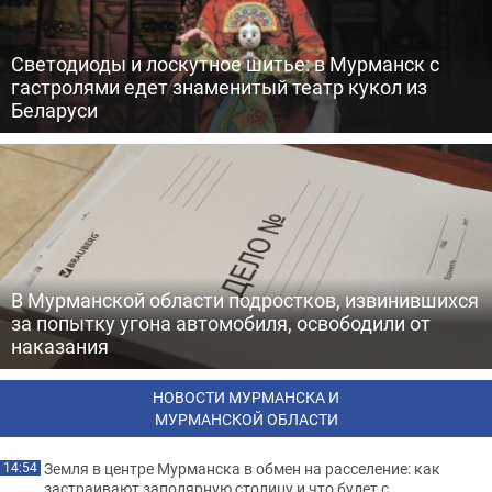
Светодиоды и лоскутное шитье: в Мурманск с
гастролями едет знаменитый театр кукол из
Беларуси
В Мурманской области подростков, извинившихся
за попытку угона автомобиля, освободили от
наказания
НОВОСТИ МУРМАНСКА И
МУРМАНСКОЙ ОБЛАСТИ
Земля в центре Мурманска в обмен на расселение: как
14:54
застраивают заполярную столицу и что будет с