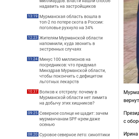
миллиардов: власти нашли способ
надавить на застройщиков
Мурманская область вошла в
13:19
топ-2 по потере скота в России:
поголовье рухнуло на 34%
Жителям Мурманской области
12:23
напомнили, куда звонить в
экстренных случаях
Минус 100 миллионов на
11:24
посредников: что придумал
Минздрав Мурманской области,
чтобы покончить с дефицитом
льготных лекарств
Мурма
Волков к отстрелу: почему в
10:37
Мурманской области нет лимита
вернут
на добычу этих хищников?
Прези
Северное солнце не щадит: зачем
09:25
мурманчанам SPF-крем даже
с обор
осенью
Ирина
Суровое северное лето: синоптики
08:20