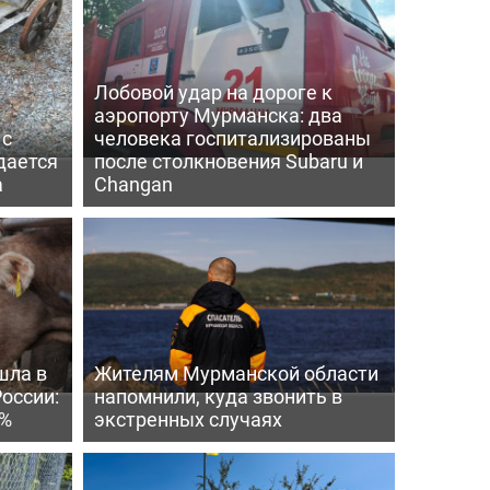
Лобовой удар на дороге к
аэропорту Мурманска: два
 с
человека госпитализированы
дается
после столкновения Subaru и
а
Changan
шла в
Жителям Мурманской области
России:
напомнили, куда звонить в
4%
экстренных случаях