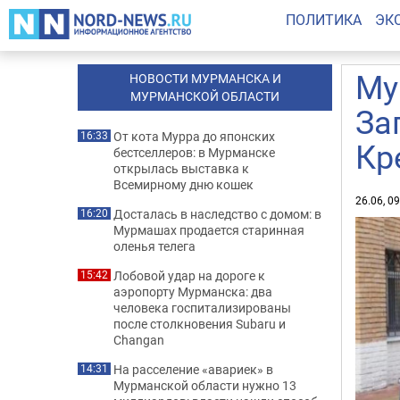
ПОЛИТИКА
ЭК
Му
НОВОСТИ МУРМАНСКА И
МУРМАНСКОЙ ОБЛАСТИ
За
От кота Мурра до японских
16:33
Кр
бестселлеров: в Мурманске
открылась выставка к
Всемирному дню кошек
26.06, 0
Досталась в наследство с домом: в
16:20
Мурмашах продается старинная
оленья телега
Лобовой удар на дороге к
15:42
аэропорту Мурманска: два
человека госпитализированы
после столкновения Subaru и
Changan
На расселение «авариек» в
14:31
Мурманской области нужно 13