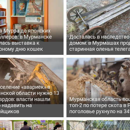
а Мурра до японских
еллеров: в Мурманске
Досталась в наследство
лась выставка к
домом: в Мурмашах про
рному дню кошек
старинная оленья телег
селение «авариек» в
нской области нужно 13
ардов: власти нашли
Мурманская область во
 надавить на
топ-2 по потере скота в 
ойщиков
поголовье рухнуло на 3