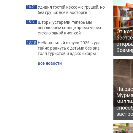
Удивил гостей кексом с грушей, но
16:21
без груши: все в восторге
Шторы устарели: теперь мы
15:31
выключаем солнце прямо через
От кот
стекло одной кнопкой
бестс
Небанальный отпуск 2026: куда
откры
13:18
тайно рвануть с детьми без виз,
Всеми
толп туристов и адской жары
Все новости
На рас
Мурма
милли
способ
застр