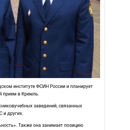
дском институте ФСИН России и планирует
й прием в Кремль.
книковучебных заведений, связанных
 и других.
ьность». Также она занимает позицию