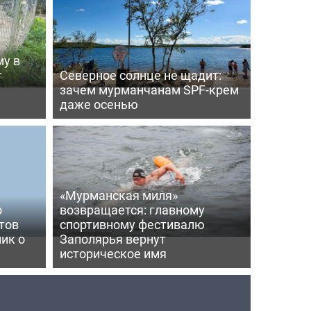
му в
т
Северное солнце не щадит:
зачем мурманчанам SPF-крем
даже осенью
«Мурманская миля»
о
возвращается: главному
тов
спортивному фестивалю
ик о
Заполярья вернут
историческое имя