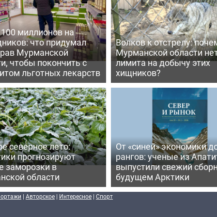
 100 миллионов на
дников: что придумал
Волков к отстрелу: поче
рав Мурманской
Мурманской области не
и, чтобы покончить с
лимита на добычу этих
итом льготных лекарств
хищников?
е северное лето:
От «синей» экономики д
тики прогнозируют
рангов: ученые из Апати
е заморозки в
выпустили свежий сборн
нской области
будущем Арктики
портажи
|
Авторское
|
Интересное
|
Спорт