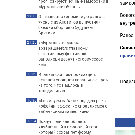
прогнозируют ночные заморозки в
замком
Мурманской области
Волог
От «синей» экономики до рангов:
23:15
ученые из Апатитов выпустили
внутре
свежий сборник о будущем
Арктики
Ранее
«Мурманская миля»
21:25
Сейча
возвращается: главному
спортивному фестивалю
прави
Заполярья вернут историческое
имя
Итальянская импровизация:
16:39
ленивая овощная лазанья с сыром
Подели
из того, что нашлось в
холодильнике
Маскируем кабачки под десерт из
16:36
кофейни: эффектно справляемся с
кабачковым нашествием
Воздушный как облако:
16:54
клубничный шифоновый торт,
который сохраняет форму