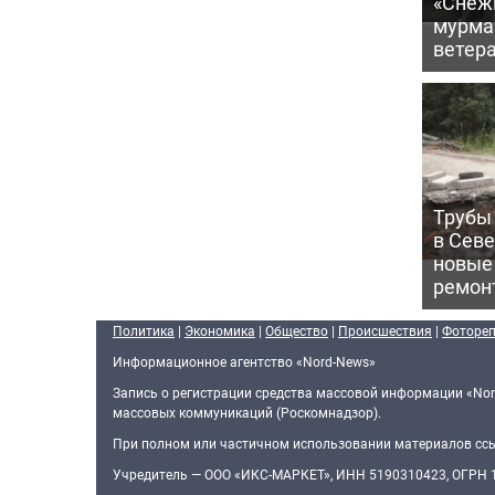
«Снежи
мурма
ветер
Трубы 
в Сев
новые
ремон
Политика
|
Экономика
|
Общество
|
Происшествия
|
Фоторе
Информационное агентство «Nord-News»
Запись о регистрации средства массовой информации «Nor
массовых коммуникаций (Роскомнадзор).
При полном или частичном использовании материалов ссыл
Учредитель — ООО «ИКС-МАРКЕТ», ИНН 5190310423, ОГРН