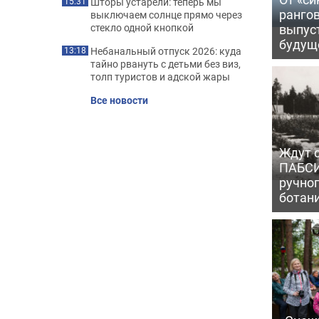
Шторы устарели: теперь мы
15:31
рангов
выключаем солнце прямо через
выпус
стекло одной кнопкой
будущ
Небанальный отпуск 2026: куда
13:18
тайно рвануть с детьми без виз,
толп туристов и адской жары
Все новости
Ждут с
ПАБСИ
ручно
ботан