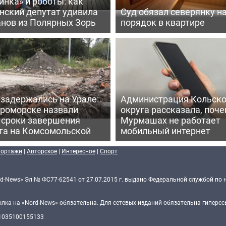
нка» и роботы: как
нский депутат удивила
Суд обязал северянку н
анов из Полярных Зорь
порядок в квартире
задержались на Урале:
Администрация Кольско
ероморске назвали
округа рассказала, поче
 сроки завершения
Мурмашах не работает
та на Комсомольской
мобильный интернет
портажи
|
Авторское
|
Интересное
|
Спорт
d-News» Эл № ФС77-62541 от 27.07.2015 г. выдано Федеральной службой по 
ка на «Nord-News» обязательна. Для сетевых изданий обязательна гиперссы
 1035100155133