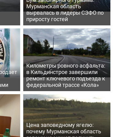
Мурманская область
вырвалась в лидеры СЗФО по
приросту гостей
Километры ровного асфальта:
родает
в Кильдинстрое завершили
ремонт ключевого подъезда к
ами
федеральной трассе «Кола»
Цена заповедному ягелю:
почему Мурманская область