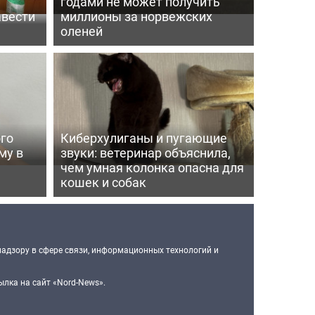
годами не может получить
авести
миллионы за норвежских
оленей
го
Киберхулиганы и пугающие
му в
звуки: ветеринар объяснила,
чем умная колонка опасна для
кошек и собак
надзору в сфере связи, информационных технологий и
лка на сайт «Nord-News».