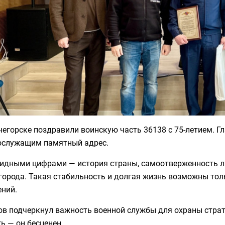
егорске поздравили воинскую часть 36138 с 75-летием. Г
ослужащим памятный адрес.
лидными цифрами — история страны, самоотверженность л
 города. Такая стабильность и долгая жизнь возможны то
ений.
в подчеркнул важность военной службы для охраны страт
ь — он бесценен.