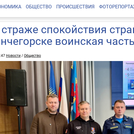
ОНОМИКА
ОБЩЕСТВО
ПРОИСШЕСТВИЯ
ФОТОРЕПОРТ
 страже спокойствия стра
нчегорске воинская часть
7:47
Новости
/
Общество