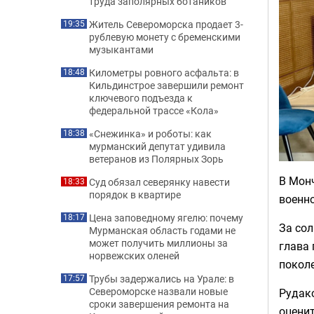
труда заполярных ботаников
Житель Североморска продает 3-
19:35
рублевую монету с бременскими
музыкантами
Километры ровного асфальта: в
18:48
Кильдинстрое завершили ремонт
ключевого подъезда к
федеральной трассе «Кола»
«Снежинка» и роботы: как
18:38
мурманский депутат удивила
ветеранов из Полярных Зорь
В Монч
Суд обязал северянку навести
18:33
порядок в квартире
военн
Цена заповедному ягелю: почему
18:17
За со
Мурманская область годами не
может получить миллионы за
глава
норвежских оленей
покол
Трубы задержались на Урале: в
17:57
Североморске назвали новые
Рудако
сроки завершения ремонта на
оценит