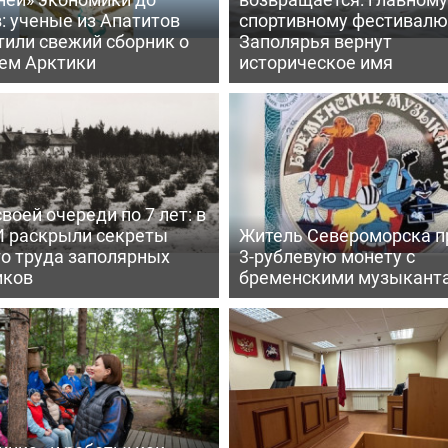
: ученые из Апатитов
спортивному фестивалю
тили свежий сборник о
Заполярья вернут
ем Арктики
историческое имя
воей очереди по 7 лет: в
 раскрыли секреты
Житель Североморска п
го труда заполярных
3-рублевую монету с
иков
бременскими музыкант