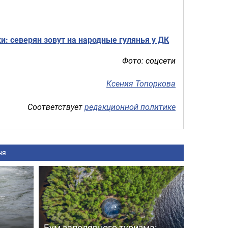
и: северян зовут на народные гулянья у ДК
Фото: соцсети
Ксения Топоркова
Соответствует
редакционной политике
ня
Бум заполярного туризма: