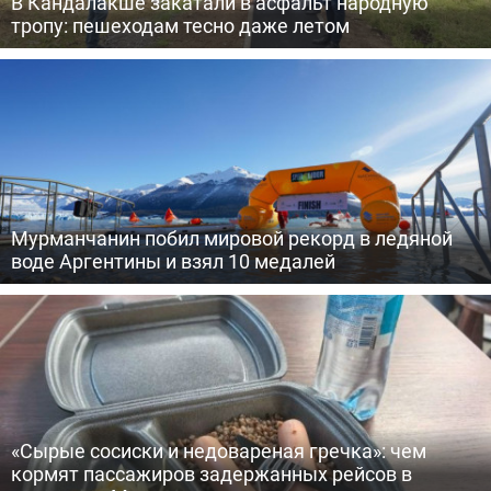
В Кандалакше закатали в асфальт народную
тропу: пешеходам тесно даже летом
Мурманчанин побил мировой рекорд в ледяной
воде Аргентины и взял 10 медалей
«Сырые сосиски и недовареная гречка»: чем
кормят пассажиров задержанных рейсов в