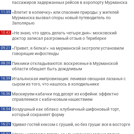
пассажиров задержанных рейсов в аэропорту Мурманска
«Влетит в копеечку» или спасение природы: у жителей
11:35
Мурманска вызвал споры новый путеводитель по
Заполярью
«Не знаю, что здесь делать четыре дня»: московский
10:43
доктор записал разгромный отзыв о Териберке
«Привет, я белка!»: на мурманской экотропе установили
09:21
говорящие инфостенды
Пикники откладываются: воскресенье в Мурманской
08:20
области обещает быть дождливым
Итальянская импровизация: ленивая овощная лазанья с
16:39
сыром из того, что нашлось в холодильнике
Маскируем кабачки под десерт из кофейни: эффектно
16:36
справляемся с кабачковым нашествием
Воздушный как облако: клубничный шифоновый торт,
16:54
который сохраняет форму
Удивил гостей кексом с грушей, но без груши: все в восторге
16:21
15:31