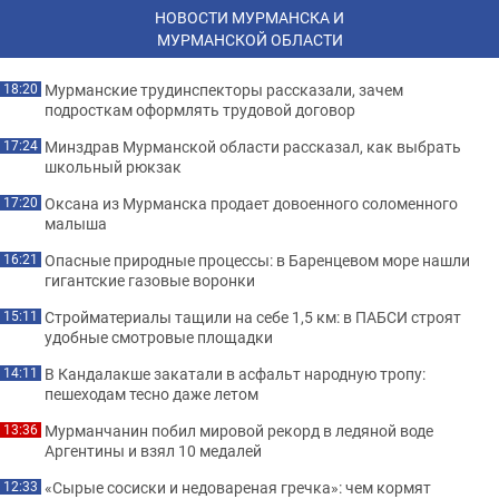
НОВОСТИ МУРМАНСКА И
МУРМАНСКОЙ ОБЛАСТИ
Мурманские трудинспекторы рассказали, зачем
18:20
подросткам оформлять трудовой договор
Минздрав Мурманской области рассказал, как выбрать
17:24
школьный рюкзак
Оксана из Мурманска продает довоенного соломенного
17:20
малыша
Опасные природные процессы: в Баренцевом море нашли
16:21
гигантские газовые воронки
Стройматериалы тащили на себе 1,5 км: в ПАБСИ строят
15:11
удобные смотровые площадки
В Кандалакше закатали в асфальт народную тропу:
14:11
пешеходам тесно даже летом
Мурманчанин побил мировой рекорд в ледяной воде
13:36
Аргентины и взял 10 медалей
«Сырые сосиски и недовареная гречка»: чем кормят
12:33