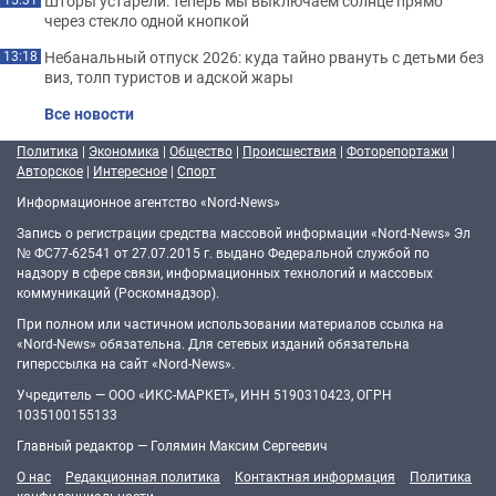
Шторы устарели: теперь мы выключаем солнце прямо
через стекло одной кнопкой
Небанальный отпуск 2026: куда тайно рвануть с детьми без
13:18
виз, толп туристов и адской жары
Все новости
Политика
|
Экономика
|
Общество
|
Происшествия
|
Фоторепортажи
|
Авторское
|
Интересное
|
Спорт
Информационное агентство «Nord-News»
Запись о регистрации средства массовой информации «Nord-News» Эл
№ ФС77-62541 от 27.07.2015 г. выдано Федеральной службой по
надзору в сфере связи, информационных технологий и массовых
коммуникаций (Роскомнадзор).
При полном или частичном использовании материалов ссылка на
«Nord-News» обязательна. Для сетевых изданий обязательна
гиперссылка на сайт «Nord-News».
Учредитель — ООО «ИКС-МАРКЕТ», ИНН 5190310423, ОГРН
1035100155133
Главный редактор — Голямин Максим Сергеевич
О нас
Редакционная политика
Контактная информация
Политика