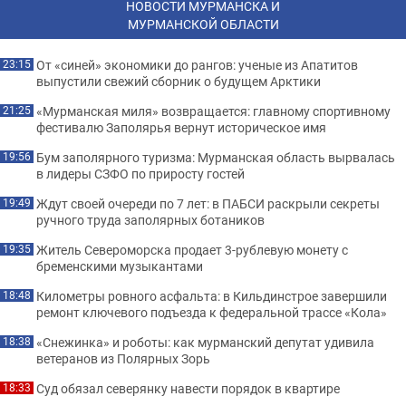
НОВОСТИ МУРМАНСКА И
МУРМАНСКОЙ ОБЛАСТИ
От «синей» экономики до рангов: ученые из Апатитов
23:15
выпустили свежий сборник о будущем Арктики
«Мурманская миля» возвращается: главному спортивному
21:25
фестивалю Заполярья вернут историческое имя
Бум заполярного туризма: Мурманская область вырвалась
19:56
в лидеры СЗФО по приросту гостей
Ждут своей очереди по 7 лет: в ПАБСИ раскрыли секреты
19:49
ручного труда заполярных ботаников
Житель Североморска продает 3-рублевую монету с
19:35
бременскими музыкантами
Километры ровного асфальта: в Кильдинстрое завершили
18:48
ремонт ключевого подъезда к федеральной трассе «Кола»
«Снежинка» и роботы: как мурманский депутат удивила
18:38
ветеранов из Полярных Зорь
Суд обязал северянку навести порядок в квартире
18:33