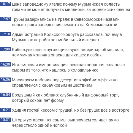
Цена заповедному ягелю: почему Мурманская область
18:17
годами не может получить миллионы за норвежских оленей
Трубы задержались на Урале: в Североморске назвали
17:57
новые сроки завершения ремонта на Комсомольской
Администрация Кольского округа рассказала, почему в
17:10
Мурмашах не работает мобильный интернет
Киберхулиганы и пугающие звуки: ветеринар объяснила,
17:09
чем умная колонка опасна для кошек и собак
Итальянская импровизация: ленивая овощная лазанья с
16:39
сыром из того, что нашлось в холодильнике
Маскируем кабачки под десерт из кофейни: эффектно
16:36
справляемся с кабачковым нашествием
Воздушный как облако: клубничный шифоновый торт,
16:54
который сохраняет форму
Удивил гостей кексом с грушей, но без груши: все в восторге
16:21
Шторы устарели: теперь мы выключаем солнце прямо
15:31
через стекло одной кнопкой