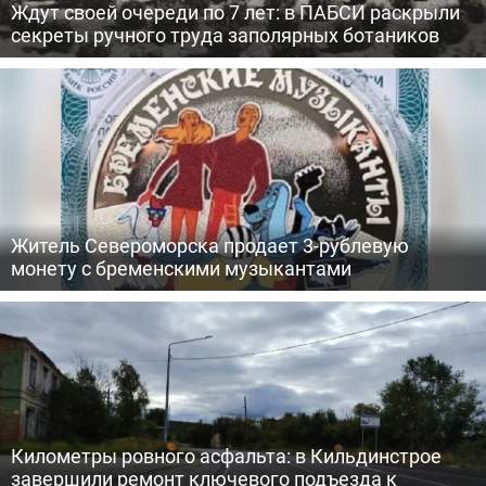
Ждут своей очереди по 7 лет: в ПАБСИ раскрыли
секреты ручного труда заполярных ботаников
Житель Североморска продает 3-рублевую
монету с бременскими музыкантами
Километры ровного асфальта: в Кильдинстрое
завершили ремонт ключевого подъезда к