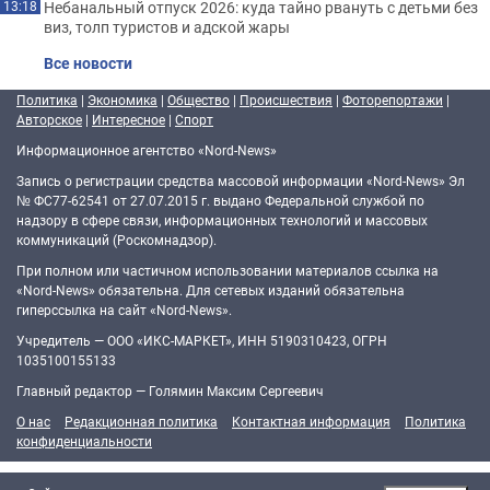
Небанальный отпуск 2026: куда тайно рвануть с детьми без
13:18
виз, толп туристов и адской жары
Все новости
Политика
|
Экономика
|
Общество
|
Происшествия
|
Фоторепортажи
|
Авторское
|
Интересное
|
Спорт
Информационное агентство «Nord-News»
Запись о регистрации средства массовой информации «Nord-News» Эл
№ ФС77-62541 от 27.07.2015 г. выдано Федеральной службой по
надзору в сфере связи, информационных технологий и массовых
коммуникаций (Роскомнадзор).
При полном или частичном использовании материалов ссылка на
«Nord-News» обязательна. Для сетевых изданий обязательна
гиперссылка на сайт «Nord-News».
Учредитель — ООО «ИКС-МАРКЕТ», ИНН 5190310423, ОГРН
1035100155133
Главный редактор — Голямин Максим Сергеевич
О нас
Редакционная политика
Контактная информация
Политика
конфиденциальности