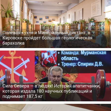
Полевая кухня и Минеральный диктант: в
Кировске пройдет большая геологическая
барахолка
Сила Севера — в людях! История апатитчанки,
которая издала 180 научных публикаций и
поднимает 187,5 кг