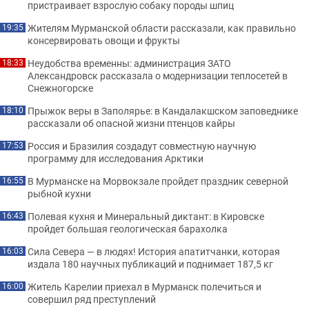
пристраивает взрослую собаку породы шпиц
Жителям Мурманской области рассказали, как правильно
19:35
консервировать овощи и фрукты
Неудобства временны: администрация ЗАТО
18:33
Александровск рассказала о модернизации теплосетей в
Снежногорске
Прыжок веры в Заполярье: в Кандалакшском заповеднике
18:10
рассказали об опасной жизни птенцов кайры
Россия и Бразилия создадут совместную научную
17:53
программу для исследования Арктики
В Мурманске на Морвокзале пройдет праздник северной
16:55
рыбной кухни
Полевая кухня и Минеральный диктант: в Кировске
16:43
пройдет большая геологическая барахолка
Сила Севера — в людях! История апатитчанки, которая
16:03
издала 180 научных публикаций и поднимает 187,5 кг
Житель Карелии приехал в Мурманск полечиться и
16:00
совершил ряд преступлений