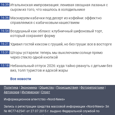
Итальянская импровизация: ленивая овощная лазанья с
16:39
сыром из того, что нашлось в холодильнике
Маскируем кабачки под десерт из кофейни: эффектно
16:36
справляемся с кабачковым нашествием
Воздушный как облако: клубничный шифоновый торт,
16:54
который сохраняет форму
Удивил гостей кексом с грушей, но без груши: все в восторге
16:21
Шторы устарели: теперь мы выключаем солнце прямо
15:31
через стекло одной кнопкой
Небанальный отпуск 2026: куда тайно рвануть с детьми без
13:18
виз, толп туристов и адской жары
Все новости
Политика
|
Экономика
|
Общество
|
Происшествия
|
Фоторепортажи
|
Авторское
|
Интересное
|
Спорт
Информационное агентство «Nord-News»
Запись о регистрации средства массовой информации «Nord-News» Эл
№ ФС77-62541 от 27.07.2015 г. выдано Федеральной службой по