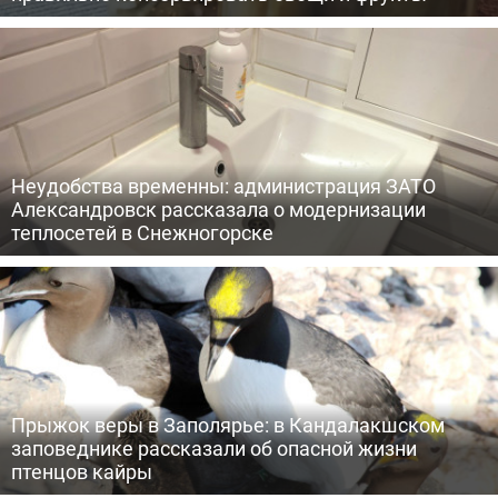
Неудобства временны: администрация ЗАТО
Александровск рассказала о модернизации
теплосетей в Снежногорске
Прыжок веры в Заполярье: в Кандалакшском
заповеднике рассказали об опасной жизни
птенцов кайры