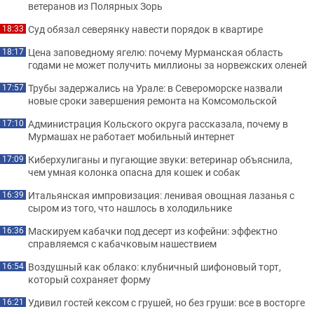
ветеранов из Полярных Зорь
Суд обязал северянку навести порядок в квартире
18:33
Цена заповедному ягелю: почему Мурманская область
18:17
годами не может получить миллионы за норвежских оленей
Трубы задержались на Урале: в Североморске назвали
17:57
новые сроки завершения ремонта на Комсомольской
Администрация Кольского округа рассказала, почему в
17:10
Мурмашах не работает мобильный интернет
Киберхулиганы и пугающие звуки: ветеринар объяснила,
17:09
чем умная колонка опасна для кошек и собак
Итальянская импровизация: ленивая овощная лазанья с
16:39
сыром из того, что нашлось в холодильнике
Маскируем кабачки под десерт из кофейни: эффектно
16:36
справляемся с кабачковым нашествием
Воздушный как облако: клубничный шифоновый торт,
16:54
который сохраняет форму
Удивил гостей кексом с грушей, но без груши: все в восторге
16:21