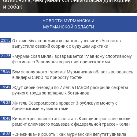
объяснила, чем умная колонка опасна для кошек
и собак
НОВОСТИ МУРМАНСКА И
МУРМАНСКОЙ ОБЛАСТИ
От «синей» экономики до рангов: ученые из Апатитов
23:15
выпустили свежий сборник о будущем Арктики
«Мурманская миля» возвращается: главному спортивному
21:25
фестивалю Заполярья вернут историческое имя
Бум заполярного туризма: Мурманская область вырвалась
19:56
в лидеры СЗФО по приросту гостей
Ждут своей очереди по 7 лет: в ПАБСИ раскрыли секреты
19:49
ручного труда заполярных ботаников
Житель Североморска продает 3-рублевую монету с
19:35
бременскими музыкантами
Километры ровного асфальта: в Кильдинстрое завершили
18:48
ремонт ключевого подъезда к федеральной трассе «Кола»
«Снежинка» и роботы: как мурманский депутат удивила
18:38