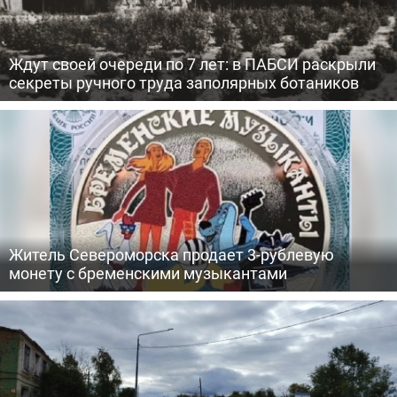
Ждут своей очереди по 7 лет: в ПАБСИ раскрыли
секреты ручного труда заполярных ботаников
Житель Североморска продает 3-рублевую
монету с бременскими музыкантами