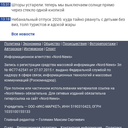
Шторы устарели: теперь мы выключаем солнце прямо
15:31
через стекло одной кнопкой
Небанальный отпуск 2026: куда тайно рвануть с детьми без
13:18
виз, толп туристов и адской жары
Все новости
Политика
|
Экономика
|
Общество
|
Происшествия
|
Фоторепортажи
|
Авторское
|
Интересное
|
Спорт
Информационное агентство «Nord-News»
Запись о регистрации средства массовой информации «Nord-News» Эл
№ ФС77-62541 от 27.07.2015 г. выдано Федеральной службой по
надзору в сфере связи, информационных технологий и массовых
коммуникаций (Роскомнадзор).
При полном или частичном использовании материалов ссылка на
«Nord-News» обязательна. Для сетевых изданий обязательна
гиперссылка на сайт «Nord-News».
Учредитель — ООО «ИКС-МАРКЕТ», ИНН 5190310423, ОГРН
1035100155133
Главный редактор — Голямин Максим Сергеевич
О нас
Редакционная политика
Контактная информация
Политика