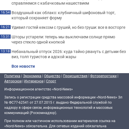
справляемся с кабачковым нашествием
Воздушный как облако: клубничный шифоновый торт,
16:54
который сохраняет форму
Удивил гостей кексом с грушей, но без груши: все в восторге
16:21
Шторы устарели: теперь мы выключаем солнце прямо
15:31
через стекло одной кнопкой
Небанальный отпуск 2026: куда тайно рвануть с детьми без
13:18
виз, толп туристов и адской жары
Все новости
Политика
|
Экономика
|
Общество
|
Происшествия
|
Фоторепортажи
|
Авторское
|
Интересное
|
Спорт
Информационное агентство «Nord-News»
Запись о регистрации средства массовой информации «Nord-News» Эл
№ ФС77-62541 от 27.07.2015 г. выдано Федеральной службой по
надзору в сфере связи, информационных технологий и массовых
коммуникаций (Роскомнадзор).
При полном или частичном использовании материалов ссылка на
«Nord-News» обязательна. Для сетевых изданий обязательна