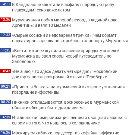
В Кандалакше закатали в асфальт народную тропу:
14:11
пешеходам тесно даже летом
Мурманчанин побил мировой рекорд в ледяной воде
13:36
Аргентины и взял 10 медалей
«Сырые сосиски и недовареная гречка»: чем кормят
12:33
пассажиров задержанных рейсов в аэропорту Мурманска
«Влетит в копеечку» или спасение природы: у жителей
11:35
Мурманска вызвал споры новый путеводитель по
Заполярью
«Не знаю, что здесь делать четыре дня»: московский
10:43
доктор записал разгромный отзыв о Териберке
«Привет, я белка!»: на мурманской экотропе установили
09:21
говорящие инфостенды
Пикники откладываются: воскресенье в Мурманской
08:20
области обещает быть дождливым
Итальянская импровизация: ленивая овощная лазанья с
16:39
сыром из того, что нашлось в холодильнике
Маскируем кабачки под десерт из кофейни: эффектно
16:36