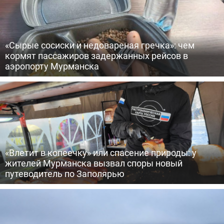
«Сырые сосиски и недовареная гречка»: чем
кормят пассажиров задержанных рейсов в
аэропорту Мурманска
«Влетит в копеечку» или спасение природы: у
жителей Мурманска вызвал споры новый
путеводитель по Заполярью