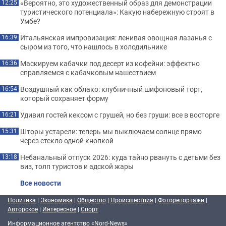
«Вероятно, это художественный образ для демонстрации
12:25
туристического потенциала»: Какую набережную строят в
Умбе?
Итальянская импровизация: ленивая овощная лазанья с
16:39
сыром из того, что нашлось в холодильнике
Маскируем кабачки под десерт из кофейни: эффектно
16:36
справляемся с кабачковым нашествием
Воздушный как облако: клубничный шифоновый торт,
16:54
который сохраняет форму
Удивил гостей кексом с грушей, но без груши: все в восторге
16:21
Шторы устарели: теперь мы выключаем солнце прямо
15:31
через стекло одной кнопкой
Небанальный отпуск 2026: куда тайно рвануть с детьми без
13:18
виз, толп туристов и адской жары
Все новости
Политика
|
Экономика
|
Общество
|
Происшествия
|
Фоторепортажи
|
Авторское
|
Интересное
|
Спорт
Информационное агентство «Nord-News»