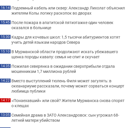
Подземный кабель или сквер: Александр Лихолат объяснил
16:14
жителям Колы логику раскопок во дворах
После пожара в апатитской пятиэтажке один человек
15:45
оказался в больнице
Кадры для кочевых школ: 1,5 тысячи абитуриентов хотят
15:30
учить детей языкам народов Севера
В Мурманской области продолжают искать убежавшего
15:10
щенка породы кавапу: семья не спит и скучает
Пожилая северянка в ожидании сверхприбыли отдала
14:35
мошенникам 1,7 миллиона рублей
Вместо выступлений тюлень Филя может загулять: в
14:22
океанариуме рассказали, почему может сорваться концерт
любимца публики
«Понаехавший» или свой? Жители Мурманска снова спорят
14:17
о клещах
Семейная драма в ЗАТО Александровск: сын угрожал 68-
13:05
летней матери убийством