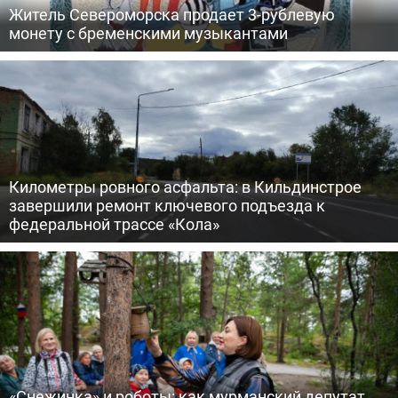
Житель Североморска продает 3-рублевую
монету с бременскими музыкантами
Километры ровного асфальта: в Кильдинстрое
завершили ремонт ключевого подъезда к
федеральной трассе «Кола»
«Снежинка» и роботы: как мурманский депутат