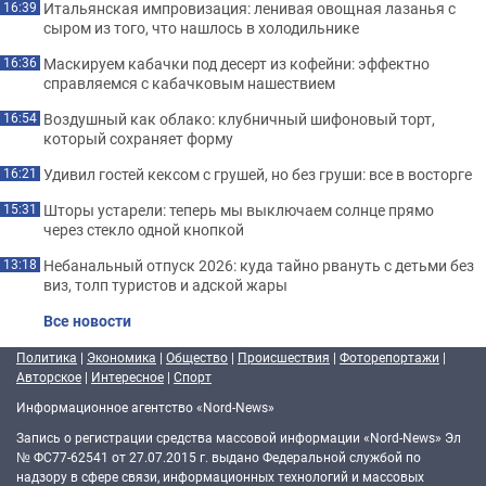
Итальянская импровизация: ленивая овощная лазанья с
16:39
сыром из того, что нашлось в холодильнике
Маскируем кабачки под десерт из кофейни: эффектно
16:36
справляемся с кабачковым нашествием
Воздушный как облако: клубничный шифоновый торт,
16:54
который сохраняет форму
Удивил гостей кексом с грушей, но без груши: все в восторге
16:21
Шторы устарели: теперь мы выключаем солнце прямо
15:31
через стекло одной кнопкой
Небанальный отпуск 2026: куда тайно рвануть с детьми без
13:18
виз, толп туристов и адской жары
Все новости
Политика
|
Экономика
|
Общество
|
Происшествия
|
Фоторепортажи
|
Авторское
|
Интересное
|
Спорт
Информационное агентство «Nord-News»
Запись о регистрации средства массовой информации «Nord-News» Эл
№ ФС77-62541 от 27.07.2015 г. выдано Федеральной службой по
надзору в сфере связи, информационных технологий и массовых