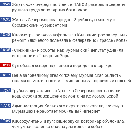
Ждут своей очереди по 7 лет: в ПАБСИ раскрыли секреты
19:49
ручного труда заполярных ботаников
Житель Североморска продает 3-рублевую монету с
19:35
бременскими музыкантами
Километры ровного асфальта: в Кильдинстрое завершили
18:48
ремонт ключевого подъезда к федеральной трассе «Кола»
«Снежинка» и роботы: как мурманский депутат удивила
18:38
ветеранов из Полярных Зорь
Суд обязал северянку навести порядок в квартире
18:33
Цена заповедному ягелю: почему Мурманская область
18:17
годами не может получить миллионы за норвежских оленей
Трубы задержались на Урале: в Североморске назвали
17:57
новые сроки завершения ремонта на Комсомольской
Администрация Кольского округа рассказала, почему в
17:10
Мурмашах не работает мобильный интернет
Киберхулиганы и пугающие звуки: ветеринар объяснила,
17:09
чем умная колонка опасна для кошек и собак