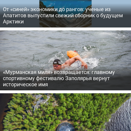
От «синей» экономики до рангов: ученые из
Апатитов выпустили свежий сборник о будущем
Арктики
«Мурманская миля» возвращается: главному
спортивному фестивалю Заполярья вернут
историческое имя