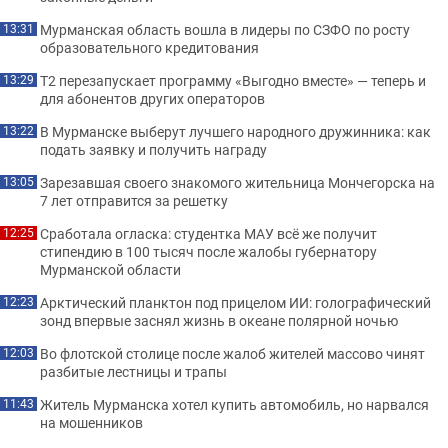
Мурманская область вошла в лидеры по СЗФО по росту
13:31
образовательного кредитования
Т2 перезапускает программу «Выгодно вместе» — теперь и
13:29
для абонентов других операторов
В Мурманске выберут лучшего народного дружинника: как
13:22
подать заявку и получить награду
Зарезавшая своего знакомого жительница Мончегорска на
13:05
7 лет отправится за решетку
Сработала огласка: студентка МАУ всё же получит
12:25
стипендию в 100 тысяч после жалобы губернатору
Мурманской области
Арктический планктон под прицелом ИИ: голографический
12:23
зонд впервые заснял жизнь в океане полярной ночью
Во флотской столице после жалоб жителей массово чинят
12:03
разбитые лестницы и трапы
Житель Мурманска хотел купить автомобиль, но нарвался
11:43
на мошенников