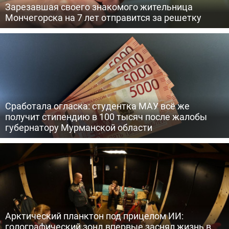
Зарезавшая своего знакомого жительница
Мончегорска на 7 лет отправится за решетку
Сработала огласка: студентка МАУ всё же
получит стипендию в 100 тысяч после жалобы
губернатору Мурманской области
Арктический планктон под прицелом ИИ:
голографический зонд впервые заснял жизнь в