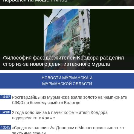
Философия фасада: жителей Ковдора разделил
спор из-за нового девятиэтажного мурала
НОВОСТИ МУРМАНСКА И
МУРМАНСКОЙ ОБЛАСТИ
Росгвардейцы из Мурманска взяли золото на чемпионате
14:02
СЗФО по боевому самбо в Вологде
2 года колонии за 6 пачек кофе: жителя Ковдора
14:00
подозревают в краже
«Средства нашлись!»: Донорам в Мончегорске выплатят
13:45
законные деньги