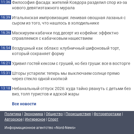
Философия фасада: жителей Ковдора разделил спор из-за
11:36
нового девятиэтажного мурала
Итальянская импровизация: ленивая овощная лазанья с
16:39
сыром из того, что нашлось в холодильнике
Маскируем кабачки под десерт из кофейни: эффектно
16:36
справляемся с кабачковым нашествием
Воздушный как облако: клубничный шифоновый торт,
16:54
который сохраняет форму
Удивил гостей кексом с грушей, но без груши: все в восторге
16:21
Шторы устарели: теперь мы выключаем солнце прямо
15:31
через стекло одной кнопкой
Небанальный отпуск 2026: куда тайно рвануть с детьми без
13:18
виз, толп туристов и адской жары
Все новости
Политика
|
Экономика
|
Общество
|
Происшествия
|
Фоторепортажи
|
Авторское
|
Интересное
|
Спорт
Информационное агентство «Nord-News»