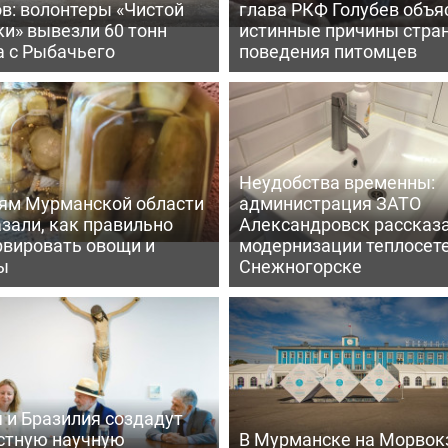
в: волонтеры «Чистой
глава РКФ Голубев объя
и» вывезли 60 тонн
истинные причины стра
а с Рыбачьего
поведения питомцев
Неудобства временны:
ям Мурманской области
администрация ЗАТО
зали, как правильно
Александровск рассказа
рвировать овощи и
модернизации теплосете
ы
Снежногорске
 и Бразилия создадут
стную научную
В Мурманске на Морвок