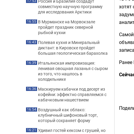
Россия и Бразилия создадут
17:53
хотят 
совместную научную программу
для исследования Арктики
задум
анали
В Мурманске на Морвокзале
16:55
пройдет праздник северной
рыбной кухни
Самой 
объявл
Полевая кухня и Минеральный
16:43
диктант: в Кировске пройдет
записа
большая геологическая барахолка
Ранее
Итальянская импровизация:
16:39
ленивая овощная лазанья с сыром
из того, что нашлось в
Сейча
холодильнике
Маскируем кабачки под десерт из
16:36
кофейни: эффектно справляемся с
кабачковым нашествием
Подели
Воздушный как облако:
16:54
клубничный шифоновый торт,
который сохраняет форму
Удивил гостей кексом с грушей, но
16:21