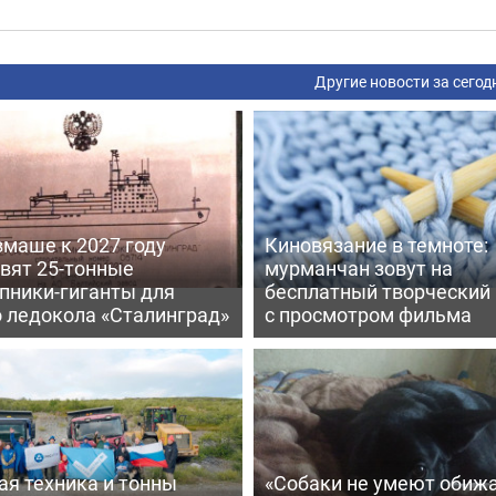
Другие новости за сегод
вмаше к 2027 году
Киновязание в темноте:
вят 25-тонные
мурманчан зовут на
пники-гиганты для
бесплатный творческий
о ледокола «Сталинград»
с просмотром фильма
ая техника и тонны
«Собаки не умеют обижа