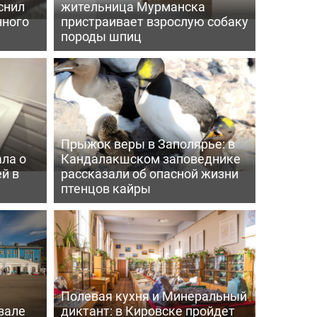
снил
жительница Мурманска
нного
пристраивает взрослую собаку
породы шпиц
Прыжок веры в Заполярье: в
ла о
Кандалакшском заповеднике
й в
рассказали об опасной жизни
птенцов кайры
Полевая кухня и Минеральный
зале
диктант: в Кировске пройдет