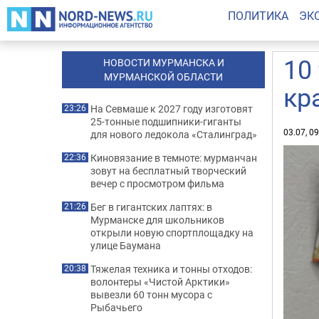
ПОЛИТИКА
ЭК
10
НОВОСТИ МУРМАНСКА И
МУРМАНСКОЙ ОБЛАСТИ
кр
На Севмаше к 2027 году изготовят
23:26
25-тонные подшипники-гиганты
03.07, 0
для нового ледокола «Сталинград»
Киновязание в темноте: мурманчан
22:36
зовут на бесплатный творческий
вечер с просмотром фильма
Бег в гигантских лаптях: в
21:26
Мурманске для школьников
открыли новую спортплощадку на
улице Баумана
Тяжелая техника и тонны отходов:
20:38
волонтеры «Чистой Арктики»
вывезли 60 тонн мусора с
Рыбачьего