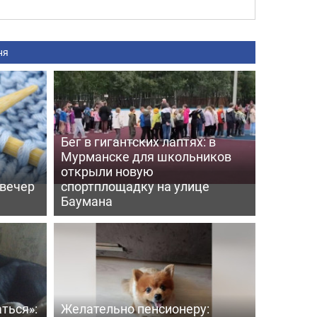
ня
Бег в гигантских лаптях: в
Мурманске для школьников
открыли новую
 вечер
спортплощадку на улице
Баумана
ться»:
Желательно пенсионеру: