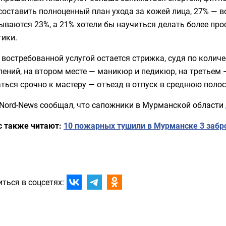
составить полноценный план ухода за кожей лица, 27% — в
ываются 23%, а 21% хотели бы научиться делать более пр
тики.
востребованной услугой остается стрижка, судя по колич
ений, на втором месте — маникюр и педикюр, на третьем 
ться срочно к мастеру — отъезд в отпуск в среднюю полос
 Nord-News сообщал, что сапожники в Мурманской области
с также читают:
10 пожарных тушили в Мурманске 3 заб
ться в соцсетях: