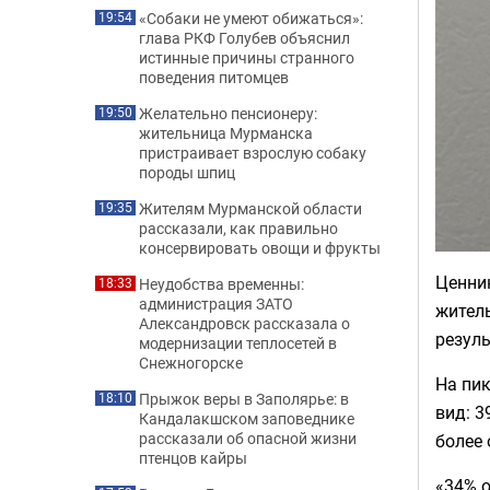
«Собаки не умеют обижаться»:
19:54
глава РКФ Голубев объяснил
истинные причины странного
поведения питомцев
Желательно пенсионеру:
19:50
жительница Мурманска
пристраивает взрослую собаку
породы шпиц
Жителям Мурманской области
19:35
рассказали, как правильно
консервировать овощи и фрукты
Ценник
Неудобства временны:
18:33
администрация ЗАТО
житель
Александровск рассказала о
резуль
модернизации теплосетей в
Снежногорске
На пи
Прыжок веры в Заполярье: в
18:10
вид: 3
Кандалакшском заповеднике
рассказали об опасной жизни
более 
птенцов кайры
«34% 