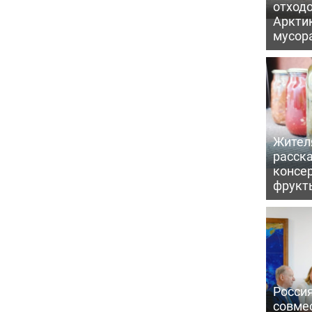
отходо
Арктик
мусор
Жител
расска
консе
фрукт
Россия
совме