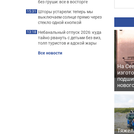
без груши: все в восторге
Шторы устарели: теперь мы
15:31
выключаем солнце прямо через
стекло одной кнопкой
Небанальный отпуск 2026: куда
13:18
тайно рвануть с детьми без виз,
толп туристов и адской жары
Все новости
На Се
изгото
подши
новог
Тяжел