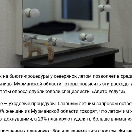
 на бьюти-процедуры у северянок летом позволяет в средн
ницы Мурманской области готовы повысить эти расходы д
таты опроса опубликовали специалисты «Авито Услуги».
ке — уходовые процедуры. Главным летним запросом остае
9% женщин из Мурманской области говорят, что летом им х
отдохнувшими, а 23% планируют уделять больше внимания 
опрошенных планируют больше заниматься спортом, фитнес