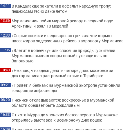
В Кандалакше закатали в асфальт народную тропу:
14:11
пешеходам тесно даже летом
Мурманчанин побил мировой рекорд в ледяной воде
13:36
Аргентины и взял 10 медалей
«Сырые сосиски и недовареная гречка»: чем кормят
12:33
пассажиров задержанных рейсов в аэропорту Мурманска
«Влетит в копеечку» или спасение природы: у жителей
11:35
Мурманска вызвал споры новый путеводитель по
Заполярью
«Не знаю, что здесь делать четыре дня»: московский
10:43
доктор записал разгромный отзыв о Териберке
«Привет, я белка!»: на мурманской экотропе установили
09:21
говорящие инфостенды
Пикники откладываются: воскресенье в Мурманской
08:20
области обещает быть дождливым
От кота Мурра до японских бестселлеров: в Мурманске
16:33
открылась выставка к Всемирному дню кошек
Итальянская импровизация: ленивая овощная лазанья с
16:39