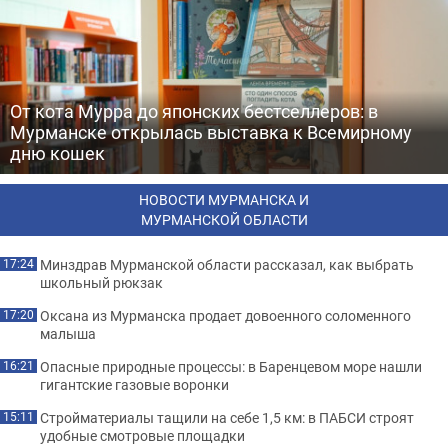
От кота Мурра до японских бестселлеров: в
Мурманске открылась выставка к Всемирному
дню кошек
НОВОСТИ МУРМАНСКА И
МУРМАНСКОЙ ОБЛАСТИ
Минздрав Мурманской области рассказал, как выбрать
17:24
школьный рюкзак
Оксана из Мурманска продает довоенного соломенного
17:20
малыша
Опасные природные процессы: в Баренцевом море нашли
16:21
гигантские газовые воронки
Стройматериалы тащили на себе 1,5 км: в ПАБСИ строят
15:11
удобные смотровые площадки