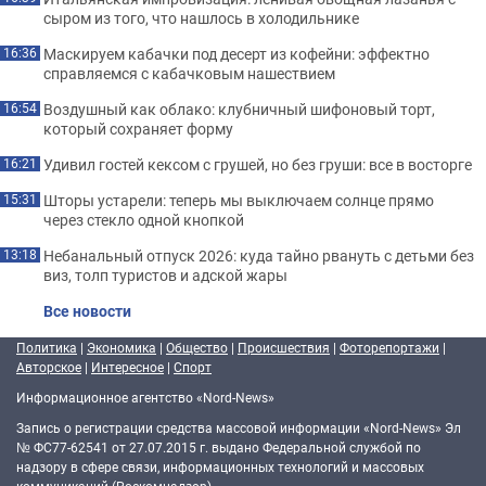
сыром из того, что нашлось в холодильнике
Маскируем кабачки под десерт из кофейни: эффектно
16:36
справляемся с кабачковым нашествием
Воздушный как облако: клубничный шифоновый торт,
16:54
который сохраняет форму
Удивил гостей кексом с грушей, но без груши: все в восторге
16:21
Шторы устарели: теперь мы выключаем солнце прямо
15:31
через стекло одной кнопкой
Небанальный отпуск 2026: куда тайно рвануть с детьми без
13:18
виз, толп туристов и адской жары
Все новости
Политика
|
Экономика
|
Общество
|
Происшествия
|
Фоторепортажи
|
Авторское
|
Интересное
|
Спорт
Информационное агентство «Nord-News»
Запись о регистрации средства массовой информации «Nord-News» Эл
№ ФС77-62541 от 27.07.2015 г. выдано Федеральной службой по
надзору в сфере связи, информационных технологий и массовых