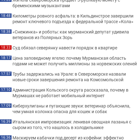
бременскими музыкантами
Километры ровного асфальта: в Кильдинстрое завершили
18:48
ремонт ключевого подъезда к федеральной трассе «Кола»
«Снежинка» и роботы: как мурманский депутат удивила
18:38
ветеранов из Полярных Зорь
Суд обязал северянку навести порядок в квартире
18:33
Цена заповедному ягелю: почему Мурманская область
18:17
годами не может получить миллионы за норвежских оленей
Трубы задержались на Урале: в Североморске назвали
17:57
новые сроки завершения ремонта на Комсомольской
Администрация Кольского округа рассказала, почему в
17:10
Мурмашах не работает мобильный интернет
Киберхулиганы и пугающие звуки: ветеринар объяснила,
17:09
чем умная колонка опасна для кошек и собак
Итальянская импровизация: ленивая овощная лазанья с
16:39
сыром из того, что нашлось в холодильнике
Маскируем кабачки под десерт из кофейни: эффектно
16:36