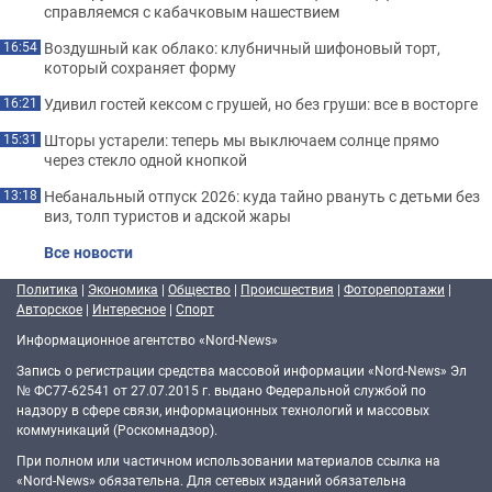
справляемся с кабачковым нашествием
Воздушный как облако: клубничный шифоновый торт,
16:54
который сохраняет форму
Удивил гостей кексом с грушей, но без груши: все в восторге
16:21
Шторы устарели: теперь мы выключаем солнце прямо
15:31
через стекло одной кнопкой
Небанальный отпуск 2026: куда тайно рвануть с детьми без
13:18
виз, толп туристов и адской жары
Все новости
Политика
|
Экономика
|
Общество
|
Происшествия
|
Фоторепортажи
|
Авторское
|
Интересное
|
Спорт
Информационное агентство «Nord-News»
Запись о регистрации средства массовой информации «Nord-News» Эл
№ ФС77-62541 от 27.07.2015 г. выдано Федеральной службой по
надзору в сфере связи, информационных технологий и массовых
коммуникаций (Роскомнадзор).
При полном или частичном использовании материалов ссылка на
«Nord-News» обязательна. Для сетевых изданий обязательна