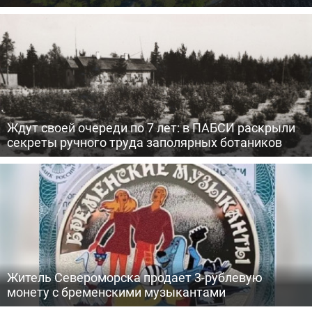
Ждут своей очереди по 7 лет: в ПАБСИ раскрыли
секреты ручного труда заполярных ботаников
Житель Североморска продает 3-рублевую
монету с бременскими музыкантами