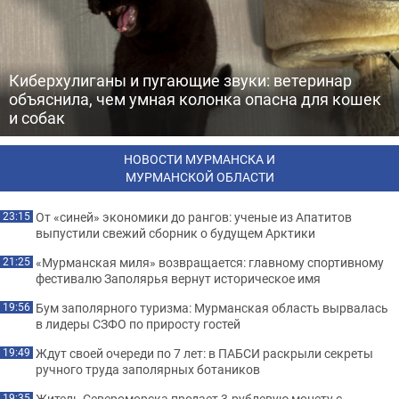
Киберхулиганы и пугающие звуки: ветеринар
объяснила, чем умная колонка опасна для кошек
и собак
НОВОСТИ МУРМАНСКА И
МУРМАНСКОЙ ОБЛАСТИ
От «синей» экономики до рангов: ученые из Апатитов
23:15
выпустили свежий сборник о будущем Арктики
«Мурманская миля» возвращается: главному спортивному
21:25
фестивалю Заполярья вернут историческое имя
Бум заполярного туризма: Мурманская область вырвалась
19:56
в лидеры СЗФО по приросту гостей
Ждут своей очереди по 7 лет: в ПАБСИ раскрыли секреты
19:49
ручного труда заполярных ботаников
Житель Североморска продает 3-рублевую монету с
19:35