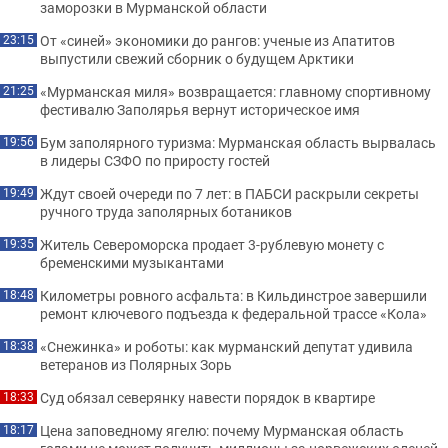
заморозки в Мурманской области
От «синей» экономики до рангов: ученые из Апатитов
23:15
выпустили свежий сборник о будущем Арктики
«Мурманская миля» возвращается: главному спортивному
21:25
фестивалю Заполярья вернут историческое имя
Бум заполярного туризма: Мурманская область вырвалась
19:56
в лидеры СЗФО по приросту гостей
Ждут своей очереди по 7 лет: в ПАБСИ раскрыли секреты
19:49
ручного труда заполярных ботаников
Житель Североморска продает 3-рублевую монету с
19:35
бременскими музыкантами
Километры ровного асфальта: в Кильдинстрое завершили
18:48
ремонт ключевого подъезда к федеральной трассе «Кола»
«Снежинка» и роботы: как мурманский депутат удивила
18:38
ветеранов из Полярных Зорь
Суд обязал северянку навести порядок в квартире
18:33
Цена заповедному ягелю: почему Мурманская область
18:17