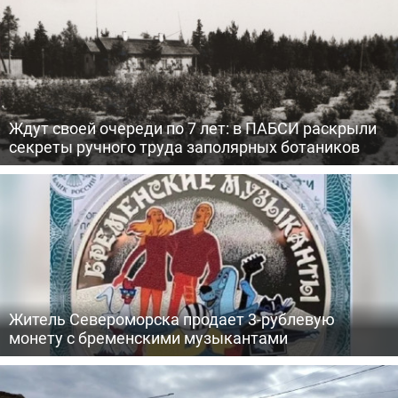
Ждут своей очереди по 7 лет: в ПАБСИ раскрыли
секреты ручного труда заполярных ботаников
Житель Североморска продает 3-рублевую
монету с бременскими музыкантами