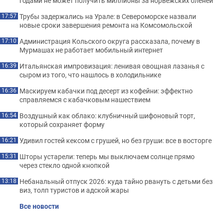
годами не может получить миллионы за норвежских оленей
Трубы задержались на Урале: в Североморске назвали
17:57
новые сроки завершения ремонта на Комсомольской
Администрация Кольского округа рассказала, почему в
17:10
Мурмашах не работает мобильный интернет
Итальянская импровизация: ленивая овощная лазанья с
16:39
сыром из того, что нашлось в холодильнике
Маскируем кабачки под десерт из кофейни: эффектно
16:36
справляемся с кабачковым нашествием
Воздушный как облако: клубничный шифоновый торт,
16:54
который сохраняет форму
Удивил гостей кексом с грушей, но без груши: все в восторге
16:21
Шторы устарели: теперь мы выключаем солнце прямо
15:31
через стекло одной кнопкой
Небанальный отпуск 2026: куда тайно рвануть с детьми без
13:18
виз, толп туристов и адской жары
Все новости