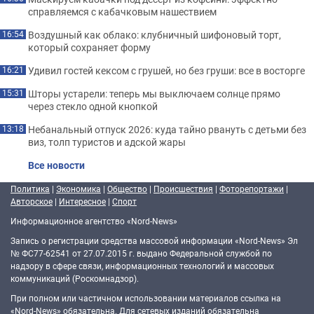
справляемся с кабачковым нашествием
Воздушный как облако: клубничный шифоновый торт,
16:54
который сохраняет форму
Удивил гостей кексом с грушей, но без груши: все в восторге
16:21
Шторы устарели: теперь мы выключаем солнце прямо
15:31
через стекло одной кнопкой
Небанальный отпуск 2026: куда тайно рвануть с детьми без
13:18
виз, толп туристов и адской жары
Все новости
Политика
|
Экономика
|
Общество
|
Происшествия
|
Фоторепортажи
|
Авторское
|
Интересное
|
Спорт
Информационное агентство «Nord-News»
Запись о регистрации средства массовой информации «Nord-News» Эл
№ ФС77-62541 от 27.07.2015 г. выдано Федеральной службой по
надзору в сфере связи, информационных технологий и массовых
коммуникаций (Роскомнадзор).
При полном или частичном использовании материалов ссылка на
«Nord-News» обязательна. Для сетевых изданий обязательна