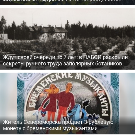
Ждут своей очереди по 7 лет: в ПАБСИ раскрыли
секреты ручного труда заполярных ботаников
Житель Североморска продает 3-рублевую
монету с бременскими музыкантами