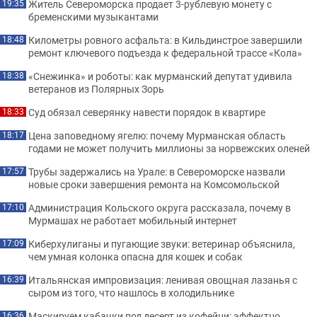
Житель Североморска продает 3-рублевую монету с
19:35
бременскими музыкантами
Километры ровного асфальта: в Кильдинстрое завершили
18:48
ремонт ключевого подъезда к федеральной трассе «Кола»
«Снежинка» и роботы: как мурманский депутат удивила
18:38
ветеранов из Полярных Зорь
Суд обязал северянку навести порядок в квартире
18:33
Цена заповедному ягелю: почему Мурманская область
18:17
годами не может получить миллионы за норвежских оленей
Трубы задержались на Урале: в Североморске назвали
17:57
новые сроки завершения ремонта на Комсомольской
Администрация Кольского округа рассказала, почему в
17:10
Мурмашах не работает мобильный интернет
Киберхулиганы и пугающие звуки: ветеринар объяснила,
17:09
чем умная колонка опасна для кошек и собак
Итальянская импровизация: ленивая овощная лазанья с
16:39
сыром из того, что нашлось в холодильнике
Маскируем кабачки под десерт из кофейни: эффектно
16:36