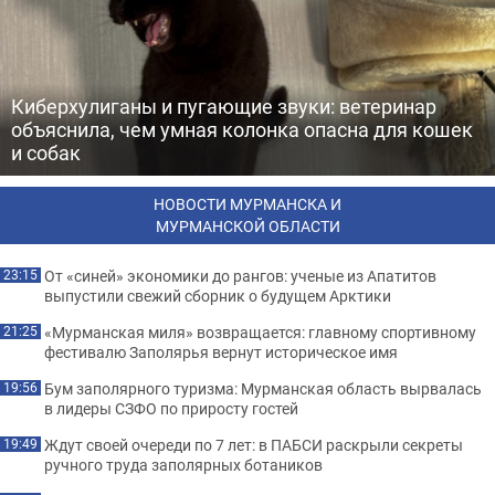
Киберхулиганы и пугающие звуки: ветеринар
объяснила, чем умная колонка опасна для кошек
и собак
НОВОСТИ МУРМАНСКА И
МУРМАНСКОЙ ОБЛАСТИ
От «синей» экономики до рангов: ученые из Апатитов
23:15
выпустили свежий сборник о будущем Арктики
«Мурманская миля» возвращается: главному спортивному
21:25
фестивалю Заполярья вернут историческое имя
Бум заполярного туризма: Мурманская область вырвалась
19:56
в лидеры СЗФО по приросту гостей
Ждут своей очереди по 7 лет: в ПАБСИ раскрыли секреты
19:49
ручного труда заполярных ботаников