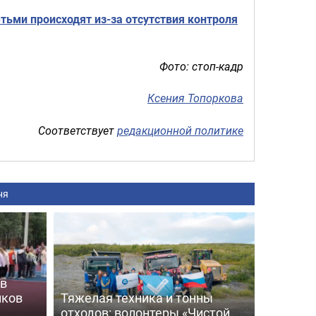
тьми происходят из-за отсутствия контроля
Фото: стоп-кадр
Ксения Топоркова
Соответствует
редакционной политике
ня
 в
иков
Тяжелая техника и тонны
отходов: волонтеры «Чистой