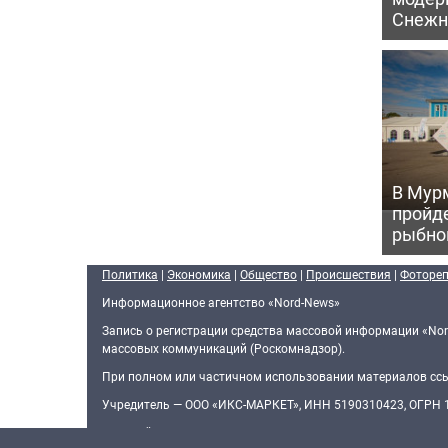
Снежн
В Мур
пройд
рыбно
Политика
|
Экономика
|
Общество
|
Происшествия
|
Фоторе
Информационное агентство «Nord-News»
Запись о регистрации средства массовой информации «Nor
массовых коммуникаций (Роскомнадзор).
При полном или частичном использовании материалов ссыл
Учредитель — ООО «ИКС-МАРКЕТ», ИНН 5190310423, ОГРН
Главный редактор — Голямин Максим Сергеевич