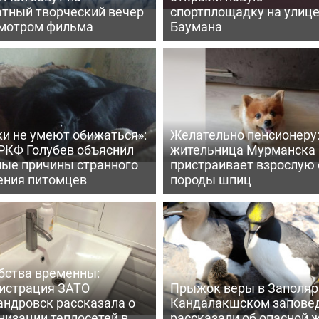
атный творческий вечер
спортплощадку на улиц
смотром фильма
Баумана
ки не умеют обижаться»:
Желательно пенсионеру
 РКФ Голубев объяснил
жительница Мурманска
ные причины странного
пристраивает взрослую 
ения питомцев
породы шпиц
бства временны:
истрация ЗАТО
Прыжок веры в Заполярь
андровск рассказала о
Кандалакшском запове
низации теплосетей в
рассказали об опасной 