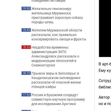
поведения питомцев
Желательно пенсионеру:
19:50
жительница Мурманска
пристраивает взрослую собаку
породы шпиц
Жителям Мурманской области
19:35
рассказали, как правильно
консервировать овощи и фрукты
Неудобства временны:
18:33
администрация ЗАТО
Александровск рассказала о
модернизации теплосетей в
В арт-
Снежногорске
Ему к
Прыжок веры в Заполярье: в
18:10
Кандалакшском заповеднике
Сотруд
рассказали об опасной жизни
библи
птенцов кайры
Россия и Бразилия создадут
17:53
Автор 
совместную научную программу
но и п
для исследования Арктики