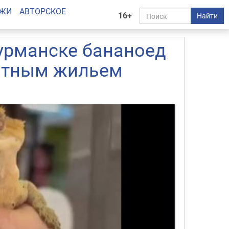
АЖИ
АВТОРСКОЕ
16+
Найти
урманске бананоед
литным жильем