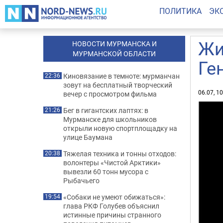
ПОЛИТИКА
ЭК
Жи
НОВОСТИ МУРМАНСКА И
МУРМАНСКОЙ ОБЛАСТИ
Ге
Киновязание в темноте: мурманчан
22:36
зовут на бесплатный творческий
06.07, 1
вечер с просмотром фильма
Бег в гигантских лаптях: в
21:26
Мурманске для школьников
открыли новую спортплощадку на
улице Баумана
Тяжелая техника и тонны отходов:
20:38
волонтеры «Чистой Арктики»
вывезли 60 тонн мусора с
Рыбачьего
«Собаки не умеют обижаться»:
19:54
глава РКФ Голубев объяснил
истинные причины странного