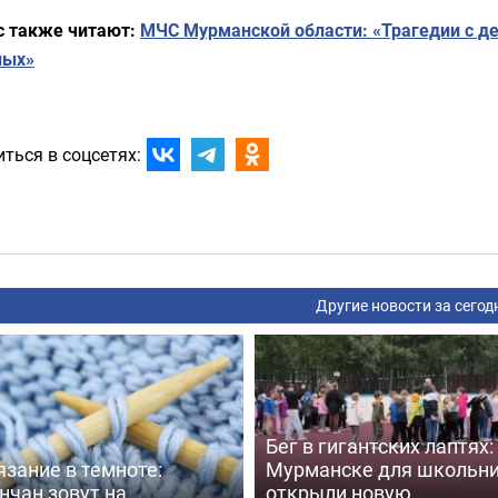
с также читают:
МЧС Мурманской области: «Трагедии с де
лых»
ться в соцсетях:
Другие новости за сегод
Бег в гигантских лаптях:
зание в темноте:
Мурманске для школьн
нчан зовут на
открыли новую