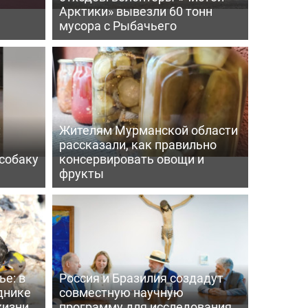
е
Арктики» вывезли 60 тонн
мусора с Рыбачьего
:
Жителям Мурманской области
рассказали, как правильно
собаку
консервировать овощи и
фрукты
е: в
Россия и Бразилия создадут
днике
совместную научную
жизни
программу для исследования