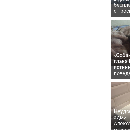
беспл
с про
«Соба
глава
истин
повед
Неудо
админ
Алекс
модер