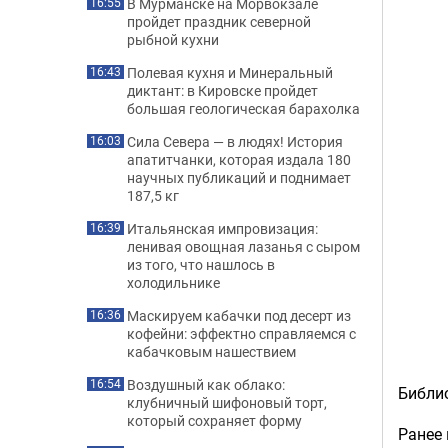
В Мурманске на Морвокзале
16:55
пройдет праздник северной
рыбной кухни
Полевая кухня и Минеральный
16:43
диктант: в Кировске пройдет
большая геологическая барахолка
Сила Севера — в людях! История
16:03
апатитчанки, которая издала 180
научных публикаций и поднимает
187,5 кг
Итальянская импровизация:
16:39
ленивая овощная лазанья с сыром
из того, что нашлось в
холодильнике
Маскируем кабачки под десерт из
16:36
кофейни: эффектно справляемся с
кабачковым нашествием
Воздушный как облако:
16:54
Библио
клубничный шифоновый торт,
который сохраняет форму
Ранее