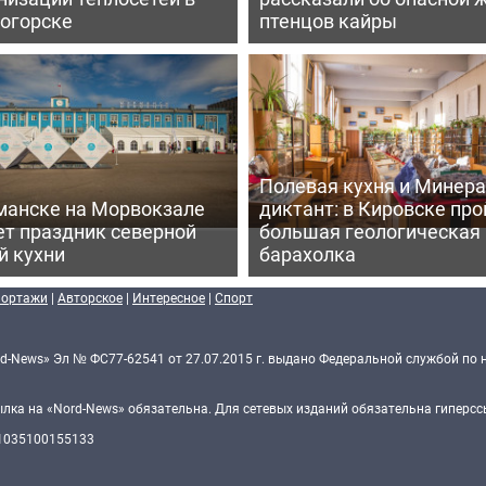
огорске
птенцов кайры
Полевая кухня и Минер
манске на Морвокзале
диктант: в Кировске пр
ет праздник северной
большая геологическая
й кухни
барахолка
портажи
|
Авторское
|
Интересное
|
Спорт
d-News» Эл № ФС77-62541 от 27.07.2015 г. выдано Федеральной службой по 
ка на «Nord-News» обязательна. Для сетевых изданий обязательна гиперссы
 1035100155133