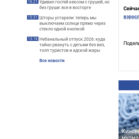
Удивил гостей кексом с грушей, но
16:21
без груши: все в восторге
Сейча
взрос
Шторы устарели: теперь мы
15:31
выключаем солнце прямо через
стекло одной кнопкой
Небанальный отпуск 2026: куда
13:18
Подели
тайно рвануть с детьми без виз,
толп туристов и адской жары
Все новости
Киновя
мурма