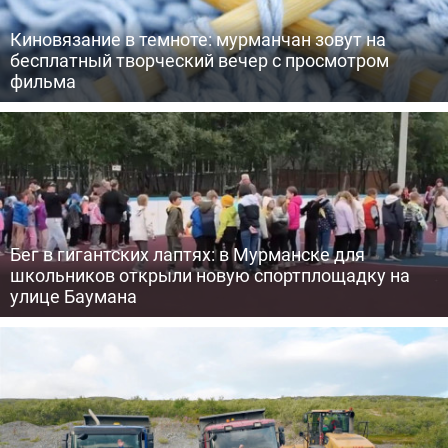
Киновязание в темноте: мурманчан зовут на
бесплатный творческий вечер с просмотром
фильма
Бег в гигантских лаптях: в Мурманске для
школьников открыли новую спортплощадку на
улице Баумана