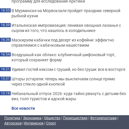
программу для исследования Арктики
В Мурманске на Морвокзале пройдет праздник северной
16:55
рыбной кухни
Итальянская импровизация: ленивая овощная лазанья с
16:39
сыром из того, что нашлось в холодильнике
Маскируем кабачки под десерт из кофейни: эффектно
16:36
справляемся с кабачковым нашествием
Воздушный как облако: клубничный шифоновый торт,
16:54
который сохраняет форму
Удивил гостей кексом с грушей, но без груши: все в восторге
16:21
Шторы устарели: теперь мы выключаем солнце прямо
15:31
через стекло одной кнопкой
Небанальный отпуск 2026: куда тайно рвануть с детьми без
13:18
виз, толп туристов и адской жары
Все новости
Политика
|
Экономика
|
Общество
|
Происшествия
|
Фоторепортажи
|
Авторское
|
Интересное
|
Спорт