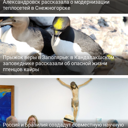
Александровск рассказала о модернизации
теплосетей в Снежногорске
Прыжок веры в Заполярье: в Кандалакшском
заповеднике рассказали об опасной жизни
птенцов кайры
Россия и Бразилия создадут совместную научную