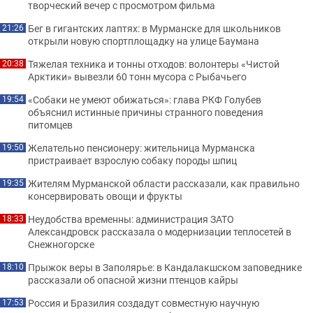
творческий вечер с просмотром фильма
Бег в гигантских лаптях: в Мурманске для школьников
21:26
открыли новую спортплощадку на улице Баумана
Тяжелая техника и тонны отходов: волонтеры «Чистой
20:38
Арктики» вывезли 60 тонн мусора с Рыбачьего
«Собаки не умеют обижаться»: глава РКФ Голубев
19:54
объяснил истинные причины странного поведения
питомцев
Желательно пенсионеру: жительница Мурманска
19:50
пристраивает взрослую собаку породы шпиц
Жителям Мурманской области рассказали, как правильно
19:35
консервировать овощи и фрукты
Неудобства временны: администрация ЗАТО
18:33
Александровск рассказала о модернизации теплосетей в
Снежногорске
Прыжок веры в Заполярье: в Кандалакшском заповеднике
18:10
рассказали об опасной жизни птенцов кайры
Россия и Бразилия создадут совместную научную
17:53