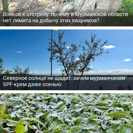
Волков к отстрелу: почему в Мурманской области
нет лимита на добычу этих хищников?
Северное солнце не щадит: зачем мурманчанам
SPF-крем даже осенью