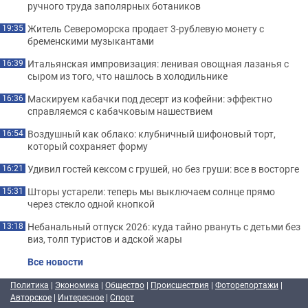
ручного труда заполярных ботаников
Житель Североморска продает 3-рублевую монету с
19:35
бременскими музыкантами
Итальянская импровизация: ленивая овощная лазанья с
16:39
сыром из того, что нашлось в холодильнике
Маскируем кабачки под десерт из кофейни: эффектно
16:36
справляемся с кабачковым нашествием
Воздушный как облако: клубничный шифоновый торт,
16:54
который сохраняет форму
Удивил гостей кексом с грушей, но без груши: все в восторге
16:21
Шторы устарели: теперь мы выключаем солнце прямо
15:31
через стекло одной кнопкой
Небанальный отпуск 2026: куда тайно рвануть с детьми без
13:18
виз, толп туристов и адской жары
Все новости
Политика
|
Экономика
|
Общество
|
Происшествия
|
Фоторепортажи
|
Авторское
|
Интересное
|
Спорт