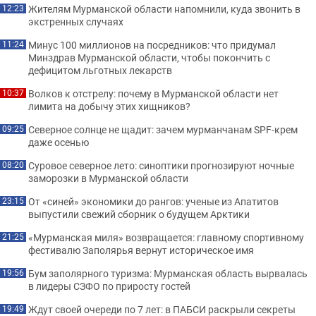
Жителям Мурманской области напомнили, куда звонить в
12:23
экстренных случаях
Минус 100 миллионов на посредников: что придумал
11:24
Минздрав Мурманской области, чтобы покончить с
дефицитом льготных лекарств
Волков к отстрелу: почему в Мурманской области нет
10:37
лимита на добычу этих хищников?
Северное солнце не щадит: зачем мурманчанам SPF-крем
09:25
даже осенью
Суровое северное лето: синоптики прогнозируют ночные
08:20
заморозки в Мурманской области
От «синей» экономики до рангов: ученые из Апатитов
23:15
выпустили свежий сборник о будущем Арктики
«Мурманская миля» возвращается: главному спортивному
21:25
фестивалю Заполярья вернут историческое имя
Бум заполярного туризма: Мурманская область вырвалась
19:56
в лидеры СЗФО по приросту гостей
Ждут своей очереди по 7 лет: в ПАБСИ раскрыли секреты
19:49