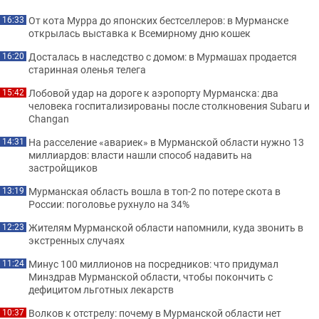
От кота Мурра до японских бестселлеров: в Мурманске
16:33
открылась выставка к Всемирному дню кошек
Досталась в наследство с домом: в Мурмашах продается
16:20
старинная оленья телега
Лобовой удар на дороге к аэропорту Мурманска: два
15:42
человека госпитализированы после столкновения Subaru и
Changan
На расселение «авариек» в Мурманской области нужно 13
14:31
миллиардов: власти нашли способ надавить на
застройщиков
Мурманская область вошла в топ-2 по потере скота в
13:19
России: поголовье рухнуло на 34%
Жителям Мурманской области напомнили, куда звонить в
12:23
экстренных случаях
Минус 100 миллионов на посредников: что придумал
11:24
Минздрав Мурманской области, чтобы покончить с
дефицитом льготных лекарств
Волков к отстрелу: почему в Мурманской области нет
10:37