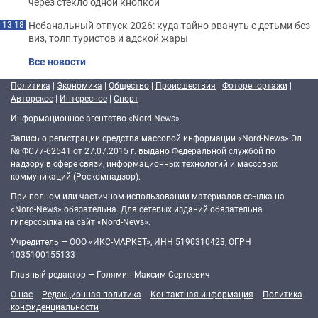
через стекло одной кнопкой
Небанальный отпуск 2026: куда тайно рвануть с детьми без
13:18
виз, толп туристов и адской жары
Все новости
Политика
|
Экономика
|
Общество
|
Происшествия
|
Фоторепортажи
|
Авторское
|
Интересное
|
Спорт
Информационное агентство «Nord-News»
Запись о регистрации средства массовой информации «Nord-News» Эл
№ ФС77-62541 от 27.07.2015 г. выдано Федеральной службой по
надзору в сфере связи, информационных технологий и массовых
коммуникаций (Роскомнадзор).
При полном или частичном использовании материалов ссылка на
«Nord-News» обязательна. Для сетевых изданий обязательна
гиперссылка на сайт «Nord-News».
Учредитель — ООО «ИКС-МАРКЕТ», ИНН 5190310423, ОГРН
1035100155133
Главный редактор — Голямин Максим Сергеевич
О нас
Редакционная политика
Контактная информация
Политика
конфиденциальности