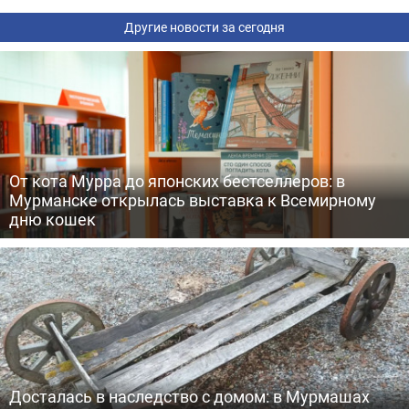
Другие новости за сегодня
От кота Мурра до японских бестселлеров: в
Мурманске открылась выставка к Всемирному
дню кошек
Досталась в наследство с домом: в Мурмашах