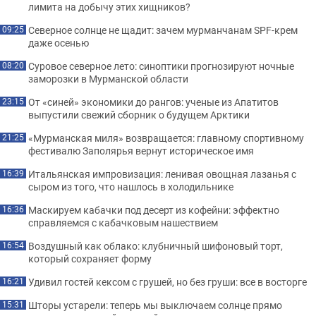
лимита на добычу этих хищников?
Северное солнце не щадит: зачем мурманчанам SPF-крем
09:25
даже осенью
Суровое северное лето: синоптики прогнозируют ночные
08:20
заморозки в Мурманской области
От «синей» экономики до рангов: ученые из Апатитов
23:15
выпустили свежий сборник о будущем Арктики
«Мурманская миля» возвращается: главному спортивному
21:25
фестивалю Заполярья вернут историческое имя
Итальянская импровизация: ленивая овощная лазанья с
16:39
сыром из того, что нашлось в холодильнике
Маскируем кабачки под десерт из кофейни: эффектно
16:36
справляемся с кабачковым нашествием
Воздушный как облако: клубничный шифоновый торт,
16:54
который сохраняет форму
Удивил гостей кексом с грушей, но без груши: все в восторге
16:21
Шторы устарели: теперь мы выключаем солнце прямо
15:31