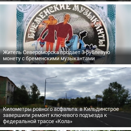
Житель Североморска продает 3-рублевую
монету с бременскими музыкантами
Километры ровного асфальта: в Кильдинстрое
завершили ремонт ключевого подъезда к
федеральной трассе «Кола»