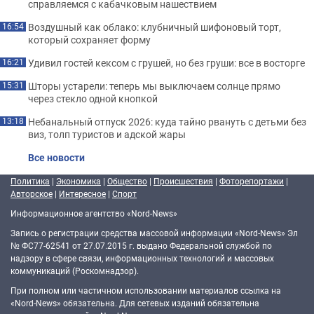
справляемся с кабачковым нашествием
Воздушный как облако: клубничный шифоновый торт,
16:54
который сохраняет форму
Удивил гостей кексом с грушей, но без груши: все в восторге
16:21
Шторы устарели: теперь мы выключаем солнце прямо
15:31
через стекло одной кнопкой
Небанальный отпуск 2026: куда тайно рвануть с детьми без
13:18
виз, толп туристов и адской жары
Все новости
Политика
|
Экономика
|
Общество
|
Происшествия
|
Фоторепортажи
|
Авторское
|
Интересное
|
Спорт
Информационное агентство «Nord-News»
Запись о регистрации средства массовой информации «Nord-News» Эл
№ ФС77-62541 от 27.07.2015 г. выдано Федеральной службой по
надзору в сфере связи, информационных технологий и массовых
коммуникаций (Роскомнадзор).
При полном или частичном использовании материалов ссылка на
«Nord-News» обязательна. Для сетевых изданий обязательна