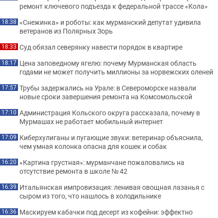
ремонт ключевого подъезда к федеральной трассе «Кола»
«Снежинка» и роботы: как мурманский депутат удивила
18:38
ветеранов из Полярных Зорь
Суд обязал северянку навести порядок в квартире
18:33
Цена заповедному ягелю: почему Мурманская область
18:17
годами не может получить миллионы за норвежских оленей
Трубы задержались на Урале: в Североморске назвали
17:57
новые сроки завершения ремонта на Комсомольской
Администрация Кольского округа рассказала, почему в
17:10
Мурмашах не работает мобильный интернет
Киберхулиганы и пугающие звуки: ветеринар объяснила,
17:09
чем умная колонка опасна для кошек и собак
«Картина грустная»: мурманчане пожаловались на
16:20
отсутствие ремонта в школе № 42
Итальянская импровизация: ленивая овощная лазанья с
16:39
сыром из того, что нашлось в холодильнике
Маскируем кабачки под десерт из кофейни: эффектно
16:36