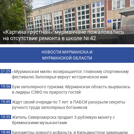
«Картина грустная»: мурманчане пожаловались
на отсутствие ремонта в школе № 42
НОВОСТИ МУРМАНСКА И
МУРМАНСКОЙ ОБЛАСТИ
«Мурманская миля» возвращается: главному спортивному
21:25
фестивалю Заполярья вернут историческое имя
Бум заполярного туризма: Мурманская область вырвалась
19:56
в лидеры СЗФО по приросту гостей
Ждут своей очереди по 7 лет: в ПАБСИ раскрыли секреты
19:49
ручного труда заполярных ботаников
Житель Североморска продает 3-рублевую монету с
19:35
бременскими музыкантами
Километры ровного асфальта: в Кильдинстрое завершили
18:48