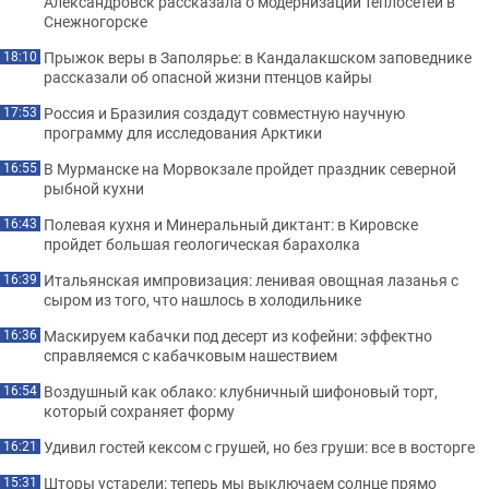
Александровск рассказала о модернизации теплосетей в
Снежногорске
Прыжок веры в Заполярье: в Кандалакшском заповеднике
18:10
рассказали об опасной жизни птенцов кайры
Россия и Бразилия создадут совместную научную
17:53
программу для исследования Арктики
В Мурманске на Морвокзале пройдет праздник северной
16:55
рыбной кухни
Полевая кухня и Минеральный диктант: в Кировске
16:43
пройдет большая геологическая барахолка
Итальянская импровизация: ленивая овощная лазанья с
16:39
сыром из того, что нашлось в холодильнике
Маскируем кабачки под десерт из кофейни: эффектно
16:36
справляемся с кабачковым нашествием
Воздушный как облако: клубничный шифоновый торт,
16:54
который сохраняет форму
Удивил гостей кексом с грушей, но без груши: все в восторге
16:21
Шторы устарели: теперь мы выключаем солнце прямо
15:31