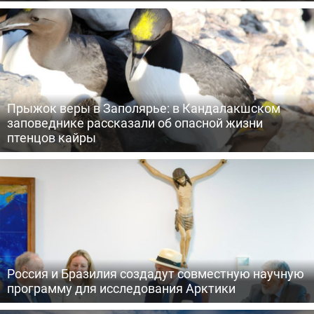
Прыжок веры в Заполярье: в Кандалакшском
заповеднике рассказали об опасной жизни
птенцов кайры
Россия и Бразилия создадут совместную научную
программу для исследования Арктики