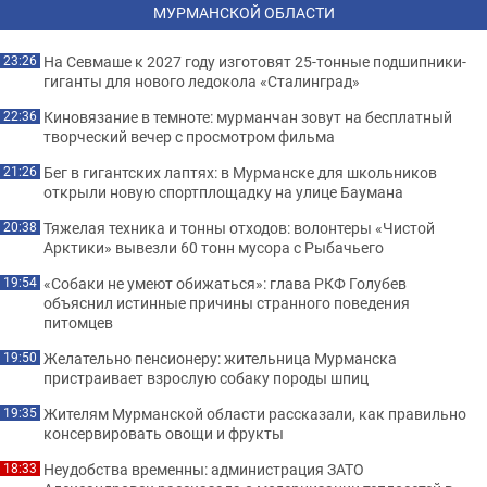
МУРМАНСКОЙ ОБЛАСТИ
На Севмаше к 2027 году изготовят 25-тонные подшипники-
23:26
гиганты для нового ледокола «Сталинград»
Киновязание в темноте: мурманчан зовут на бесплатный
22:36
творческий вечер с просмотром фильма
Бег в гигантских лаптях: в Мурманске для школьников
21:26
открыли новую спортплощадку на улице Баумана
Тяжелая техника и тонны отходов: волонтеры «Чистой
20:38
Арктики» вывезли 60 тонн мусора с Рыбачьего
«Собаки не умеют обижаться»: глава РКФ Голубев
19:54
объяснил истинные причины странного поведения
питомцев
Желательно пенсионеру: жительница Мурманска
19:50
пристраивает взрослую собаку породы шпиц
Жителям Мурманской области рассказали, как правильно
19:35
консервировать овощи и фрукты
Неудобства временны: администрация ЗАТО
18:33