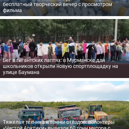
бесплатный творческий вечер с просмотром
фильма
Бег в гигантских лаптях: в Мурманске для
школьников открыли новую спортплощадку на
улице Баумана
Тяжелая техника и тонны отходов: волонтеры
«Чистой Арктики» вывезли 60 тонн мусора с