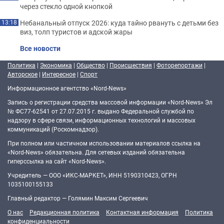
через стекло одной кнопкой
Небанальный отпуск 2026: куда тайно рвануть с детьми без
13:18
виз, толп туристов и адской жары
Все новости
Политика
|
Экономика
|
Общество
|
Происшествия
|
Фоторепортажи
|
Авторское
|
Интересное
|
Спорт
Информационное агентство «Nord-News»
Запись о регистрации средства массовой информации «Nord-News» Эл
№ ФС77-62541 от 27.07.2015 г. выдано Федеральной службой по
надзору в сфере связи, информационных технологий и массовых
коммуникаций (Роскомнадзор).
При полном или частичном использовании материалов ссылка на
«Nord-News» обязательна. Для сетевых изданий обязательна
гиперссылка на сайт «Nord-News».
Учредитель — ООО «ИКС-МАРКЕТ», ИНН 5190310423, ОГРН
1035100155133
Главный редактор — Голямин Максим Сергеевич
О нас
Редакционная политика
Контактная информация
Политика
конфиденциальности