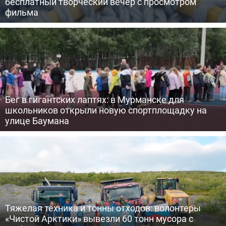
бесплатный творческий вечер с просмотром
фильма
Бег в гигантских лаптях: в Мурманске для
школьников открыли новую спортплощадку на
улице Баумана
Тяжелая техника и тонны отходов: волонтеры
«Чистой Арктики» вывезли 60 тонн мусора с