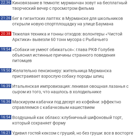
Киновязание в темноте: мурманчан зовут на бесплатный
22:36
творческий вечер с просмотром фильма
Бег в гигантских лаптях: в Мурманске для школьников
21:26
открыли новую спортплощадку на улице Баумана
Тяжелая техника и тонны отходов: волонтеры «Чистой
20:38
Арктики» вывезли 60 тонн мусора с Рыбачьего
«Собаки не умеют обижаться»: глава РКФ Голубев
19:54
объяснил истинные причины странного поведения
питомцев
Желательно пенсионеру: жительница Мурманска
19:50
пристраивает взрослую собаку породы шпиц
Итальянская импровизация: ленивая овощная лазанья с
16:39
сыром из того, что нашлось в холодильнике
Маскируем кабачки под десерт из кофейни: эффектно
16:36
справляемся с кабачковым нашествием
Воздушный как облако: клубничный шифоновый торт,
16:54
который сохраняет форму
Удивил гостей кексом с грушей, но без груши: все в восторге
16:21