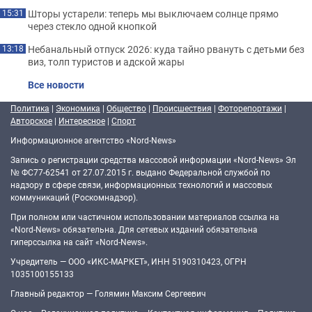
Шторы устарели: теперь мы выключаем солнце прямо
15:31
через стекло одной кнопкой
Небанальный отпуск 2026: куда тайно рвануть с детьми без
13:18
виз, толп туристов и адской жары
Все новости
Политика
|
Экономика
|
Общество
|
Происшествия
|
Фоторепортажи
|
Авторское
|
Интересное
|
Спорт
Информационное агентство «Nord-News»
Запись о регистрации средства массовой информации «Nord-News» Эл
№ ФС77-62541 от 27.07.2015 г. выдано Федеральной службой по
надзору в сфере связи, информационных технологий и массовых
коммуникаций (Роскомнадзор).
При полном или частичном использовании материалов ссылка на
«Nord-News» обязательна. Для сетевых изданий обязательна
гиперссылка на сайт «Nord-News».
Учредитель — ООО «ИКС-МАРКЕТ», ИНН 5190310423, ОГРН
1035100155133
Главный редактор — Голямин Максим Сергеевич