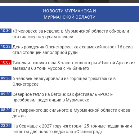
НОВОСТИ МУРМАНСКА И
МУРМАНСКОЙ ОБЛАСТИ
+3 человека за неделю: в Мурманской области обновили
10:30
статистику по укусам клещей
День рождения Оленегорска: как саамский погост 16 века
10:22
стал столицей заполярной руды
Тяжелая техника шла 8 часов: волонтеры «Чистой Арктики»
10:03
вывезли 60 тонн мусора с Рыбачьего
6 человек эвакуировали из горящей трехэтажки в
09:28
Оленегорске
Северное тепло на бетоне: как фестиваль «РОСТ»
09:20
преобразил подстанции в Мурманске
От умеренного до сильного: в Мурманской области снова
08:20
дождь
На Севмаше к 2027 году изготовят 25-тонные подшипники-
23:26
гиганты для нового ледокола «Сталинград»