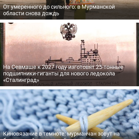
От умеренного до сильного: в Мурманской
области снова дождь
На Севмаше к 2027 году изготовят 25-тонные
подшипники-гиганты для нового ледокола
«Сталинград»
Киновязание в темноте: мурманчан зовут на