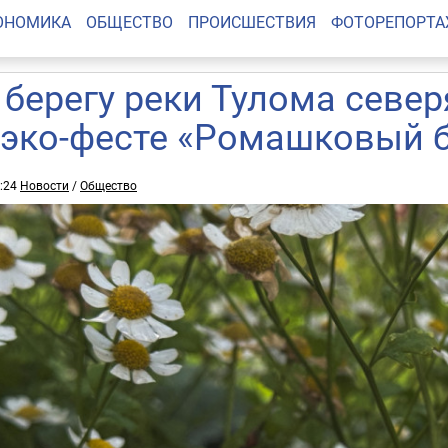
ОНОМИКА
ОБЩЕСТВО
ПРОИСШЕСТВИЯ
ФОТОРЕПОРТ
 берегу реки Тулома север
 эко-фесте «Ромашковый б
9:24
Новости
/
Общество