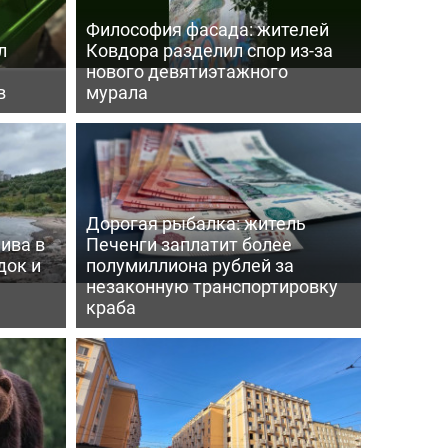
Философия фасада: жителей
л
Ковдора разделил спор из-за
нового девятиэтажного
в
мурала
Дорогая рыбалка: житель
ива в
Печенги заплатит более
док и
полумиллиона рублей за
незаконную транспортировку
краба