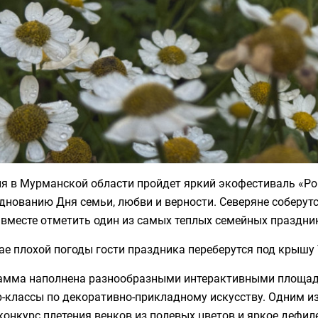
ня в Мурманской области пройдет яркий экофестиваль «Р
днованию Дня семьи, любви и верности. Северяне соберутс
вместе отметить один из самых теплых семейных праздни
ае плохой погоды гости праздника переберутся под крышу
амма наполнена разнообразными интерактивными площадк
р-классы по декоративно-прикладному искусству. Одним 
конкурс плетения венков из полевых цветов и яркое дефил