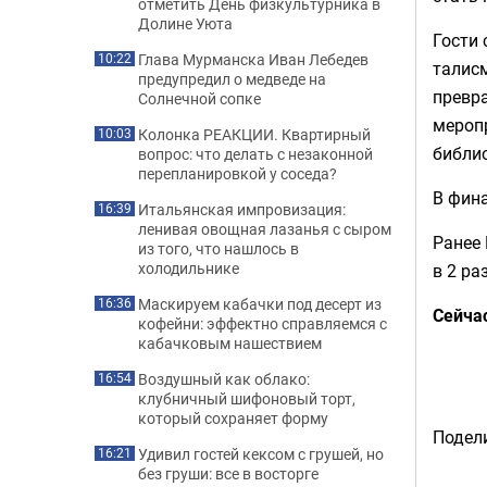
отметить День физкультурника в
Долине Уюта
Гости 
Глава Мурманска Иван Лебедев
10:22
талисм
предупредил о медведе на
превр
Солнечной сопке
мероп
Колонка РЕАКЦИИ. Квартирный
10:03
библи
вопрос: что делать с незаконной
перепланировкой у соседа?
В фин
Итальянская импровизация:
16:39
ленивая овощная лазанья с сыром
Ранее 
из того, что нашлось в
холодильнике
в 2 ра
Маскируем кабачки под десерт из
16:36
Сейча
кофейни: эффектно справляемся с
кабачковым нашествием
Воздушный как облако:
16:54
клубничный шифоновый торт,
который сохраняет форму
Подели
Удивил гостей кексом с грушей, но
16:21
без груши: все в восторге