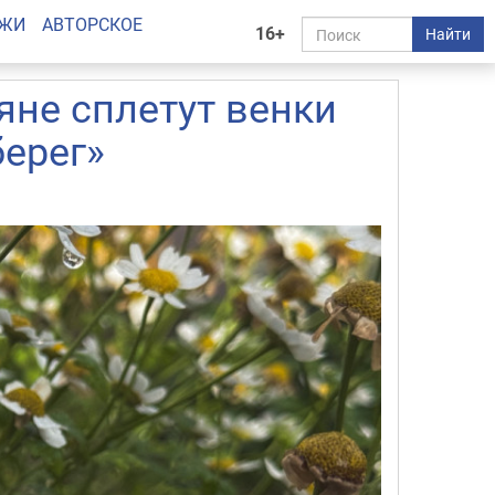
АЖИ
АВТОРСКОЕ
16+
Найти
яне сплетут венки
ерег»