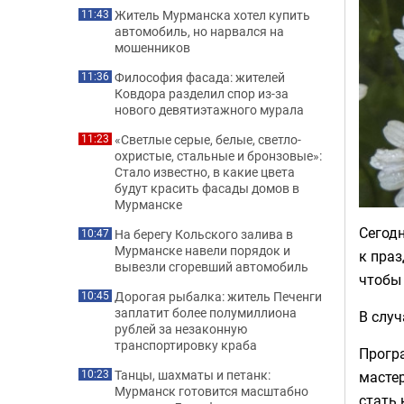
Житель Мурманска хотел купить
11:43
автомобиль, но нарвался на
мошенников
Философия фасада: жителей
11:36
Ковдора разделил спор из-за
нового девятиэтажного мурала
«Светлые серые, белые, светло-
11:23
охристые, стальные и бронзовые»:
Стало известно, в какие цвета
будут красить фасады домов в
Мурманске
Сегод
На берегу Кольского залива в
10:47
Мурманске навели порядок и
к праз
вывезли сгоревший автомобиль
чтобы 
Дорогая рыбалка: житель Печенги
10:45
заплатит более полумиллиона
В случ
рублей за незаконную
транспортировку краба
Прогр
Танцы, шахматы и петанк:
масте
10:23
Мурманск готовится масштабно
стать 