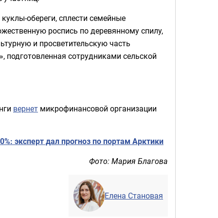
 куклы-обереги, сплести семейные
ожественную роспись по деревянному спилу,
ьтурную и просветительскую часть
», подготовленная сотрудниками сельской
енги
вернет
микрофинансовой организации
0%: эксперт дал прогноз по портам Арктики
Фото: Мария Благова
Елена Становая