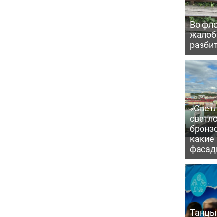
Во фло
жалоб
разби
«Светл
светло
бронзо
какие 
фасад
Танцы,