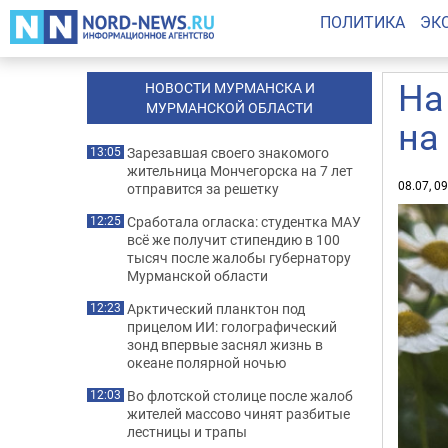
ПОЛИТИКА
ЭК
На
НОВОСТИ МУРМАНСКА И
МУРМАНСКОЙ ОБЛАСТИ
на
Зарезавшая своего знакомого
13:05
жительница Мончегорска на 7 лет
08.07, 0
отправится за решетку
Сработала огласка: студентка МАУ
12:25
всё же получит стипендию в 100
тысяч после жалобы губернатору
Мурманской области
Арктический планктон под
12:23
прицелом ИИ: голографический
зонд впервые заснял жизнь в
океане полярной ночью
Во флотской столице после жалоб
12:03
жителей массово чинят разбитые
лестницы и трапы