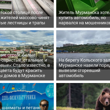
тской столице после
Житель Мурманска хоте
 жителей массово чинят
купить автомобиль, но
тые лестницы и трапы
нарвался на мошеннико
ые серые, белые,
-охристые, стальные и
На берегу Кольского зал
вые»: Стало известно, в
Мурманске навели поря
цвета будут красить
вывезли сгоревший
ы домов в Мурманске
автомобиль
 шахматы и петанк: