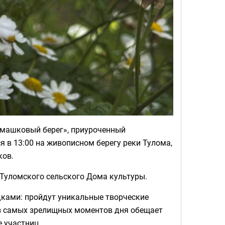
омашковый берег», приуроченный
я в 13:00 на живописном берегу реки Тулома,
ков.
 Туломского сельского Дома культуры.
ами: пройдут уникальные творческие
из самых зрелищных моментов дня обещает
е участниц.