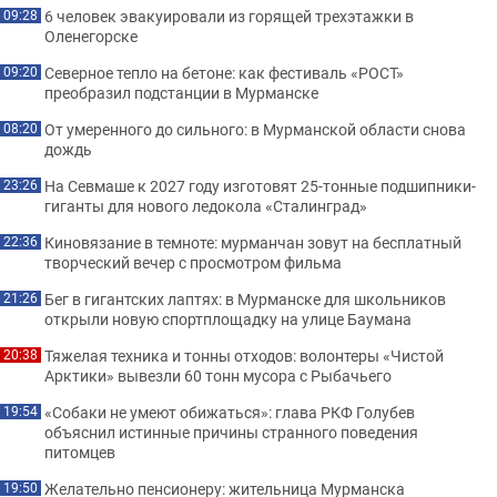
6 человек эвакуировали из горящей трехэтажки в
09:28
Оленегорске
Северное тепло на бетоне: как фестиваль «РОСТ»
09:20
преобразил подстанции в Мурманске
От умеренного до сильного: в Мурманской области снова
08:20
дождь
На Севмаше к 2027 году изготовят 25-тонные подшипники-
23:26
гиганты для нового ледокола «Сталинград»
Киновязание в темноте: мурманчан зовут на бесплатный
22:36
творческий вечер с просмотром фильма
Бег в гигантских лаптях: в Мурманске для школьников
21:26
открыли новую спортплощадку на улице Баумана
Тяжелая техника и тонны отходов: волонтеры «Чистой
20:38
Арктики» вывезли 60 тонн мусора с Рыбачьего
«Собаки не умеют обижаться»: глава РКФ Голубев
19:54
объяснил истинные причины странного поведения
питомцев
Желательно пенсионеру: жительница Мурманска
19:50