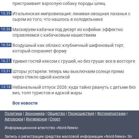
пристраивает взрослую собаку породы шпиц
Итальянская импровизация: ленивая овощная лазанья с
16:39
сыром из того, что нашлось в холодильнике
Маскируем кабачки под десерт из кофейни: эффектно
16:36
справляемся с кабачковым нашествием
Воздушный как облако: клубничный шифоновый торт,
16:54
который сохраняет форму
Удивил гостей кексом с грушей, но без груши: все в восторге
16:21
Шторы устарели: теперь мы выключаем солнце прямо
15:31
через стекло одной кнопкой
Небанальный отпуск 2026: куда тайно рвануть с детьми без
13:18
виз, толп туристов и адской жары
Все новости
Политика
|
Экономика
|
Общество
|
Происшествия
|
Фоторепортажи
|
Авторское
|
Интересное
|
Спорт
Информационное агентство «Nord-News»
Запись о регистрации средства массовой информации «Nord-News» Эл