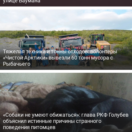
улице Баумана
Тяжелая техника и тонны отходов: волонтеры
«Чистой Арктики» вывезли 60 тонн мусора с
Рыбачьего
«Собаки не умеют обижаться»: глава РКФ Голубев
объяснил истинные причины странного
поведения питомцев