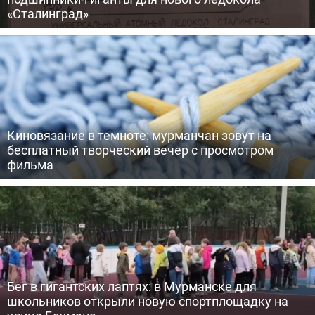
«Сталинград»
Киновязание в темноте: мурманчан зовут на
бесплатный творческий вечер с просмотром
фильма
Бег в гигантских лаптях: в Мурманске для
школьников открыли новую спортплощадку на