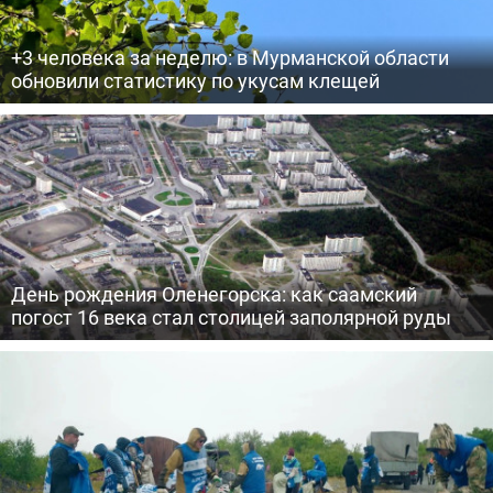
+3 человека за неделю: в Мурманской области
обновили статистику по укусам клещей
День рождения Оленегорска: как саамский
погост 16 века стал столицей заполярной руды