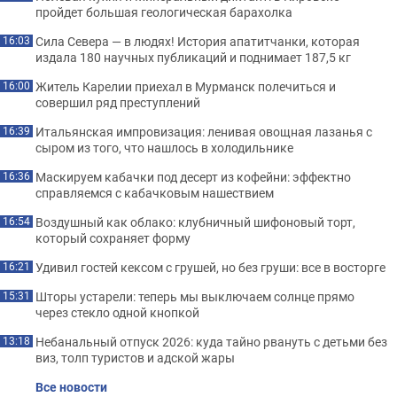
пройдет большая геологическая барахолка
Сила Севера — в людях! История апатитчанки, которая
16:03
издала 180 научных публикаций и поднимает 187,5 кг
Житель Карелии приехал в Мурманск полечиться и
16:00
совершил ряд преступлений
Итальянская импровизация: ленивая овощная лазанья с
16:39
сыром из того, что нашлось в холодильнике
Маскируем кабачки под десерт из кофейни: эффектно
16:36
справляемся с кабачковым нашествием
Воздушный как облако: клубничный шифоновый торт,
16:54
который сохраняет форму
Удивил гостей кексом с грушей, но без груши: все в восторге
16:21
Шторы устарели: теперь мы выключаем солнце прямо
15:31
через стекло одной кнопкой
Небанальный отпуск 2026: куда тайно рвануть с детьми без
13:18
виз, толп туристов и адской жары
Все новости