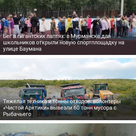
Бег в гигантских лаптях: в Мурманске для
школьников открыли новую спортплощадку на
улице Баумана
Тяжелая техника и тонны отходов: волонтеры
«Чистой Арктики» вывезли 60 тонн мусора с
Рыбачьего