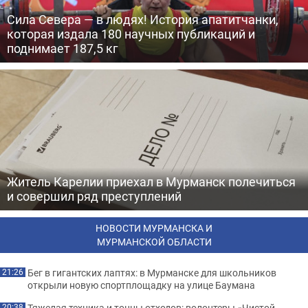
Сила Севера — в людях! История апатитчанки,
которая издала 180 научных публикаций и
поднимает 187,5 кг
Житель Карелии приехал в Мурманск полечиться
и совершил ряд преступлений
НОВОСТИ МУРМАНСКА И
МУРМАНСКОЙ ОБЛАСТИ
Бег в гигантских лаптях: в Мурманске для школьников
21:26
открыли новую спортплощадку на улице Баумана
Тяжелая техника и тонны отходов: волонтеры «Чистой
20:38