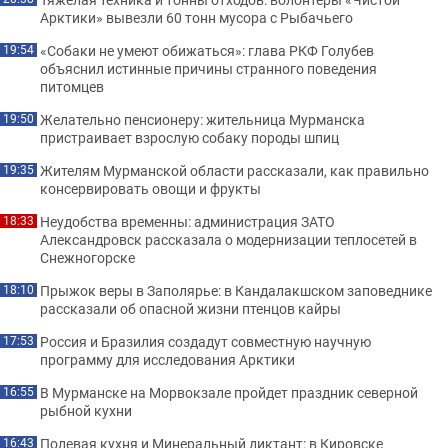
Арктики» вывезли 60 тонн мусора с Рыбачьего
«Собаки не умеют обижаться»: глава РКФ Голубев
19:54
объяснил истинные причины странного поведения
питомцев
Желательно пенсионеру: жительница Мурманска
19:50
пристраивает взрослую собаку породы шпиц
Жителям Мурманской области рассказали, как правильно
19:35
консервировать овощи и фрукты
Неудобства временны: администрация ЗАТО
18:33
Александровск рассказала о модернизации теплосетей в
Снежногорске
Прыжок веры в Заполярье: в Кандалакшском заповеднике
18:10
рассказали об опасной жизни птенцов кайры
Россия и Бразилия создадут совместную научную
17:53
программу для исследования Арктики
В Мурманске на Морвокзале пройдет праздник северной
16:55
рыбной кухни
Полевая кухня и Минеральный диктант: в Кировске
16:43