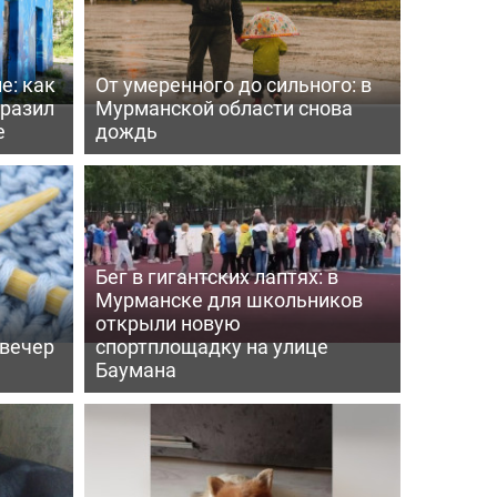
е: как
От умеренного до сильного: в
бразил
Мурманской области снова
е
дождь
Бег в гигантских лаптях: в
Мурманске для школьников
открыли новую
 вечер
спортплощадку на улице
Баумана