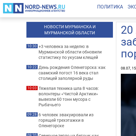
ПОЛИТИКА
ЭК
20
НОВОСТИ МУРМАНСКА И
МУРМАНСКОЙ ОБЛАСТИ
за
+3 человека за неделю: в
10:30
по
Мурманской области обновили
статистику по укусам клещей
День рождения Оленегорска: как
10:22
08.07, 1
саамский погост 16 века стал
столицей заполярной руды
Тяжелая техника шла 8 часов:
10:03
волонтеры «Чистой Арктики»
вывезли 60 тонн мусора с
Рыбачьего
6 человек эвакуировали из
09:28
горящей трехэтажки в
Оленегорске
Северное тепло на бетоне: как
09:20