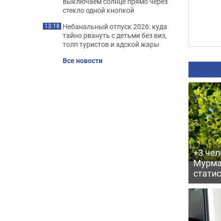
выключаем солнце прямо через
стекло одной кнопкой
Небанальный отпуск 2026: куда
13:18
тайно рвануть с детьми без виз,
толп туристов и адской жары
Все новости
+3 чел
Мурма
статис