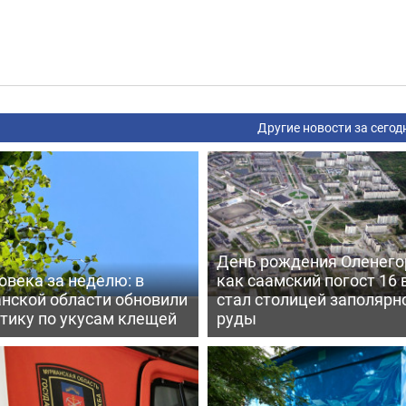
Другие новости за сегод
День рождения Оленего
овека за неделю: в
как саамский погост 16 
нской области обновили
стал столицей заполярн
тику по укусам клещей
руды