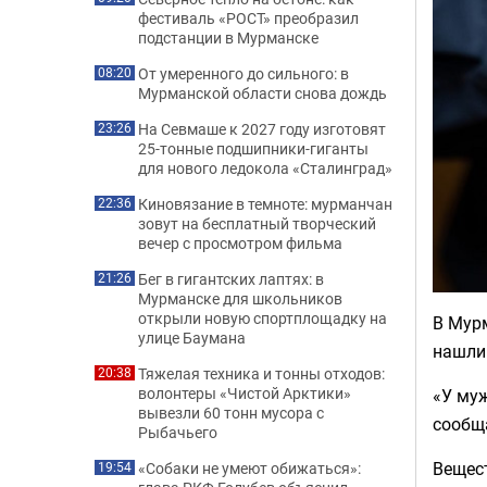
фестиваль «РОСТ» преобразил
подстанции в Мурманске
От умеренного до сильного: в
08:20
Мурманской области снова дождь
На Севмаше к 2027 году изготовят
23:26
25-тонные подшипники-гиганты
для нового ледокола «Сталинград»
Киновязание в темноте: мурманчан
22:36
зовут на бесплатный творческий
вечер с просмотром фильма
Бег в гигантских лаптях: в
21:26
Мурманске для школьников
открыли новую спортплощадку на
В Мур
улице Баумана
нашли 
Тяжелая техника и тонны отходов:
20:38
волонтеры «Чистой Арктики»
«У муж
вывезли 60 тонн мусора с
сообщ
Рыбачьего
Вещест
«Собаки не умеют обижаться»:
19:54