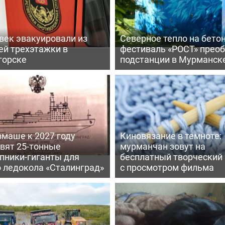
век эвакуировали из
Северное тепло на бетон
ей трехэтажки в
фестиваль «РОСТ» прео
горске
подстанции в Мурманск
вмаше к 2027 году
Киновязание в темноте:
вят 25-тонные
мурманчан зовут на
пники-гиганты для
бесплатный творческий
о ледокола «Сталинград»
с просмотром фильма