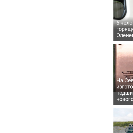
6 чело
горящ
Олене
На Се
изгото
подши
новог