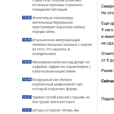
глава РКФ Голубев объяснил
истинные причины странного
Северя
поведения питомцев
Но это
Желательно пенсионеру:
19:50
жительница Мурманска
Еще о
пристраивает взрослую собаку
У него
породы шпиц
и имел
Итальянская импровизация:
16:39
не сда
ленивая овощная лазанья с сыром
из того, что нашлось в
Отмети
холодильнике
от 6 д
Маскируем кабачки под десерт из
16:36
кофейни: эффектно справляемся с
Ранее
кабачковым нашествием
Воздушный как облако:
16:54
Сейча
клубничный шифоновый торт,
который сохраняет форму
Удивил гостей кексом с грушей, но
16:21
Подели
без груши: все в восторге
Шторы устарели: теперь мы
15:31