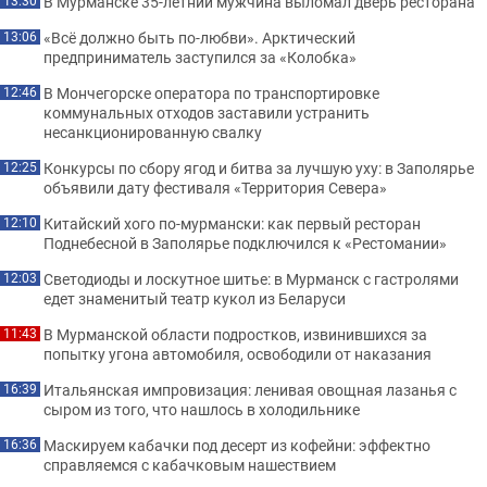
В Мурманске 35-летний мужчина выломал дверь ресторана
13:30
«Всё должно быть по-любви». Арктический
13:06
предприниматель заступился за «Колобка»
В Мончегорске оператора по транспортировке
12:46
коммунальных отходов заставили устранить
несанкционированную свалку
Конкурсы по сбору ягод и битва за лучшую уху: в Заполярье
12:25
объявили дату фестиваля «Территория Севера»
Китайский хого по-мурмански: как первый ресторан
12:10
Поднебесной в Заполярье подключился к «Рестомании»
Светодиоды и лоскутное шитье: в Мурманск с гастролями
12:03
едет знаменитый театр кукол из Беларуси
В Мурманской области подростков, извинившихся за
11:43
попытку угона автомобиля, освободили от наказания
Итальянская импровизация: ленивая овощная лазанья с
16:39
сыром из того, что нашлось в холодильнике
Маскируем кабачки под десерт из кофейни: эффектно
16:36
справляемся с кабачковым нашествием