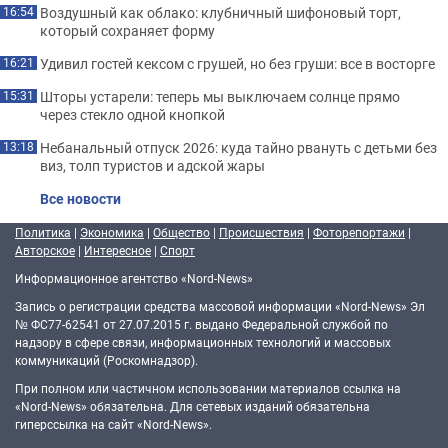
Воздушный как облако: клубничный шифоновый торт,
16:54
который сохраняет форму
Удивил гостей кексом с грушей, но без груши: все в восторге
16:21
Шторы устарели: теперь мы выключаем солнце прямо
15:31
через стекло одной кнопкой
Небанальный отпуск 2026: куда тайно рвануть с детьми без
13:18
виз, толп туристов и адской жары
Все новости
Политика
|
Экономика
|
Общество
|
Происшествия
|
Фоторепортажи
|
Авторское
|
Интересное
|
Спорт
Информационное агентство «Nord-News»
Запись о регистрации средства массовой информации «Nord-News» Эл
№ ФС77-62541 от 27.07.2015 г. выдано Федеральной службой по
надзору в сфере связи, информационных технологий и массовых
коммуникаций (Роскомнадзор).
При полном или частичном использовании материалов ссылка на
«Nord-News» обязательна. Для сетевых изданий обязательна
гиперссылка на сайт «Nord-News».