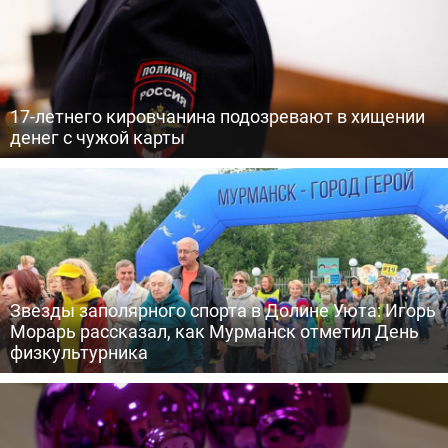
17-летнего кировчанина подозревают в хищении
денег с чужой карты
Звезды заполярного спорта в Долине Уюта: Игорь
Морарь рассказал, как Мурманск отметил День
физкультурника