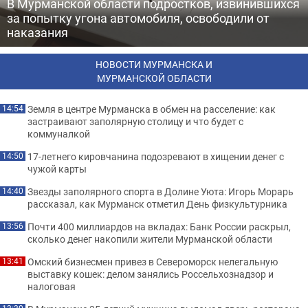
В Мурманской области подростков, извинившихся
за попытку угона автомобиля, освободили от
наказания
НОВОСТИ МУРМАНСКА И
МУРМАНСКОЙ ОБЛАСТИ
Земля в центре Мурманска в обмен на расселение: как
14:54
застраивают заполярную столицу и что будет с
коммуналкой
17-летнего кировчанина подозревают в хищении денег с
14:50
чужой карты
Звезды заполярного спорта в Долине Уюта: Игорь Морарь
14:40
рассказал, как Мурманск отметил День физкультурника
Почти 400 миллиардов на вкладах: Банк России раскрыл,
13:56
сколько денег накопили жители Мурманской области
Омский бизнесмен привез в Североморск нелегальную
13:41
выставку кошек: делом занялись Россельхознадзор и
налоговая