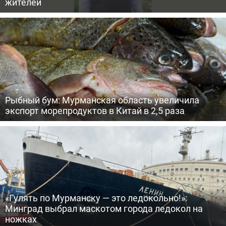
жителей
Рыбный бум: Мурманская область увеличила
экспорт морепродуктов в Китай в 2,5 раза
«Гулять по Мурманску — это ледокольно!»:
Минград выбрал маскотом города ледокол на
ножках