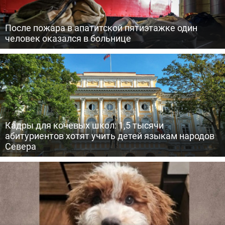
После пожара в апатитской пятиэтажке один
человек оказался в больнице
Кадры для кочевых школ: 1,5 тысячи
абитуриентов хотят учить детей языкам народов
Севера