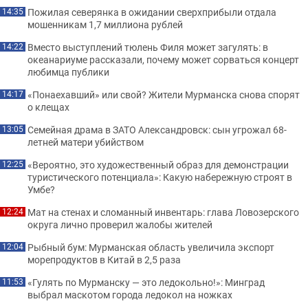
Пожилая северянка в ожидании сверхприбыли отдала
14:35
мошенникам 1,7 миллиона рублей
Вместо выступлений тюлень Филя может загулять: в
14:22
океанариуме рассказали, почему может сорваться концерт
любимца публики
«Понаехавший» или свой? Жители Мурманска снова спорят
14:17
о клещах
Семейная драма в ЗАТО Александровск: сын угрожал 68-
13:05
летней матери убийством
«Вероятно, это художественный образ для демонстрации
12:25
туристического потенциала»: Какую набережную строят в
Умбе?
Мат на стенах и сломанный инвентарь: глава Ловозерского
12:24
округа лично проверил жалобы жителей
Рыбный бум: Мурманская область увеличила экспорт
12:04
морепродуктов в Китай в 2,5 раза
«Гулять по Мурманску — это ледокольно!»: Минград
11:53
выбрал маскотом города ледокол на ножках