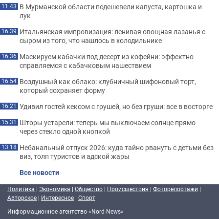
В Мурманской области подешевели капуста, картошка и
11:43
лук
Итальянская импровизация: ленивая овощная лазанья с
16:39
сыром из того, что нашлось в холодильнике
Маскируем кабачки под десерт из кофейни: эффектно
16:36
справляемся с кабачковым нашествием
Воздушный как облако: клубничный шифоновый торт,
16:54
который сохраняет форму
Удивил гостей кексом с грушей, но без груши: все в восторге
16:21
Шторы устарели: теперь мы выключаем солнце прямо
15:31
через стекло одной кнопкой
Небанальный отпуск 2026: куда тайно рвануть с детьми без
13:18
виз, толп туристов и адской жары
Все новости
Политика
|
Экономика
|
Общество
|
Происшествия
|
Фоторепортажи
|
Авторское
|
Интересное
|
Спорт
Информационное агентство «Nord-News»