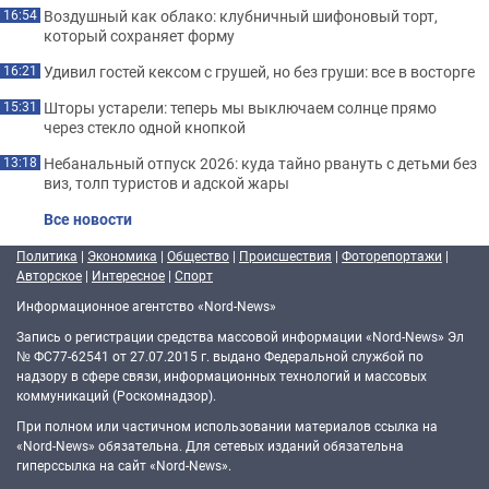
Воздушный как облако: клубничный шифоновый торт,
16:54
который сохраняет форму
Удивил гостей кексом с грушей, но без груши: все в восторге
16:21
Шторы устарели: теперь мы выключаем солнце прямо
15:31
через стекло одной кнопкой
Небанальный отпуск 2026: куда тайно рвануть с детьми без
13:18
виз, толп туристов и адской жары
Все новости
Политика
|
Экономика
|
Общество
|
Происшествия
|
Фоторепортажи
|
Авторское
|
Интересное
|
Спорт
Информационное агентство «Nord-News»
Запись о регистрации средства массовой информации «Nord-News» Эл
№ ФС77-62541 от 27.07.2015 г. выдано Федеральной службой по
надзору в сфере связи, информационных технологий и массовых
коммуникаций (Роскомнадзор).
При полном или частичном использовании материалов ссылка на
«Nord-News» обязательна. Для сетевых изданий обязательна
гиперссылка на сайт «Nord-News».