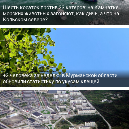
Шесть косаток против 33 катеров: на Камчатке
морских животных загоняют, как дичь, а что на
Кольском севере?
+3 человека за неделю: в Мурманской области
обновили статистику по укусам клещей