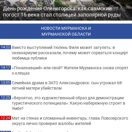
День рождения Оленегорска: как саамский
погост 16 века стал столицей заполярной руды
НОВОСТИ МУРМАНСКА И
МУРМАНСКОЙ ОБЛАСТИ
Вместо выступлений тюлень Филя может загулять: в
14:22
океанариуме рассказали, почему может сорваться концерт
любимца публики
«Понаехавший» или свой? Жители Мурманска снова спорят
14:17
о клещах
Семейная драма в ЗАТО Александровск: сын угрожал 68-
13:05
летней матери убийством
«Вероятно, это художественный образ для демонстрации
12:25
туристического потенциала»: Какую набережную строят в
Умбе?
Мат на стенах и сломанный инвентарь: глава Ловозерского
12:24
округа лично проверил жалобы жителей