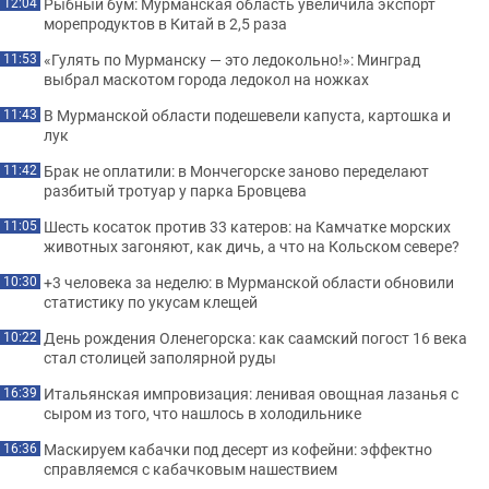
Рыбный бум: Мурманская область увеличила экспорт
12:04
морепродуктов в Китай в 2,5 раза
«Гулять по Мурманску — это ледокольно!»: Минград
11:53
выбрал маскотом города ледокол на ножках
В Мурманской области подешевели капуста, картошка и
11:43
лук
Брак не оплатили: в Мончегорске заново переделают
11:42
разбитый тротуар у парка Бровцева
Шесть косаток против 33 катеров: на Камчатке морских
11:05
животных загоняют, как дичь, а что на Кольском севере?
+3 человека за неделю: в Мурманской области обновили
10:30
статистику по укусам клещей
День рождения Оленегорска: как саамский погост 16 века
10:22
стал столицей заполярной руды
Итальянская импровизация: ленивая овощная лазанья с
16:39
сыром из того, что нашлось в холодильнике
Маскируем кабачки под десерт из кофейни: эффектно
16:36
справляемся с кабачковым нашествием