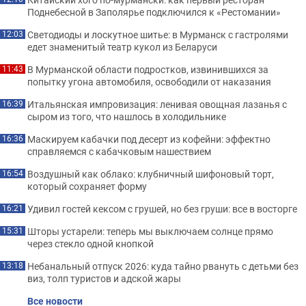
Поднебесной в Заполярье подключился к «Рестомании»
Светодиоды и лоскутное шитье: в Мурманск с гастролями
12:03
едет знаменитый театр кукол из Беларуси
В Мурманской области подростков, извинившихся за
11:43
попытку угона автомобиля, освободили от наказания
Итальянская импровизация: ленивая овощная лазанья с
16:39
сыром из того, что нашлось в холодильнике
Маскируем кабачки под десерт из кофейни: эффектно
16:36
справляемся с кабачковым нашествием
Воздушный как облако: клубничный шифоновый торт,
16:54
который сохраняет форму
Удивил гостей кексом с грушей, но без груши: все в восторге
16:21
Шторы устарели: теперь мы выключаем солнце прямо
15:31
через стекло одной кнопкой
Небанальный отпуск 2026: куда тайно рвануть с детьми без
13:18
виз, толп туристов и адской жары
Все новости