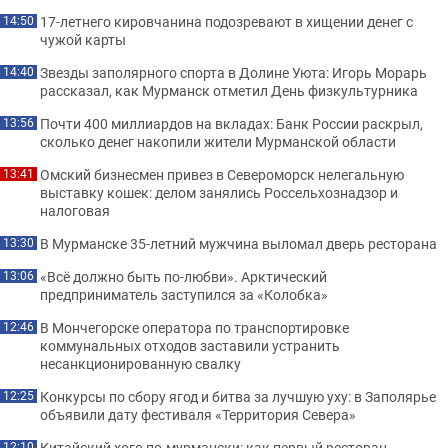
17-летнего кировчанина подозревают в хищении денег с
14:50
чужой карты
Звезды заполярного спорта в Долине Уюта: Игорь Морарь
14:40
рассказал, как Мурманск отметил День физкультурника
Почти 400 миллиардов на вкладах: Банк России раскрыл,
13:56
сколько денег накопили жители Мурманской области
Омский бизнесмен привез в Североморск нелегальную
13:41
выставку кошек: делом занялись Россельхознадзор и
налоговая
В Мурманске 35-летний мужчина выломал дверь ресторана
13:30
«Всё должно быть по-любви». Арктический
13:06
предприниматель заступился за «Колобка»
В Мончегорске оператора по транспортировке
12:46
коммунальных отходов заставили устранить
несанкционированную свалку
Конкурсы по сбору ягод и битва за лучшую уху: в Заполярье
12:25
объявили дату фестиваля «Территория Севера»
Китайский хого по-мурмански: как первый ресторан
12:10