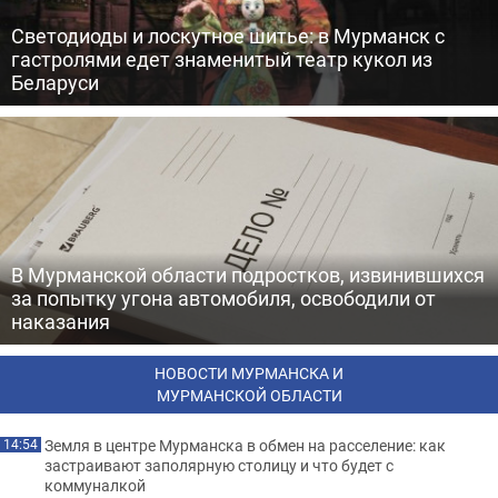
Светодиоды и лоскутное шитье: в Мурманск с
гастролями едет знаменитый театр кукол из
Беларуси
В Мурманской области подростков, извинившихся
за попытку угона автомобиля, освободили от
наказания
НОВОСТИ МУРМАНСКА И
МУРМАНСКОЙ ОБЛАСТИ
Земля в центре Мурманска в обмен на расселение: как
14:54
застраивают заполярную столицу и что будет с
коммуналкой