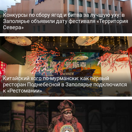
Конкурсы по сбору ягод и битва за лучшую уху: в
Заполярье объявили дату фестиваля «Территория
Севера»
Китайский хого по-мурмански: как первый
ресторан Поднебесной в Заполярье подключился
к «Рестомании»