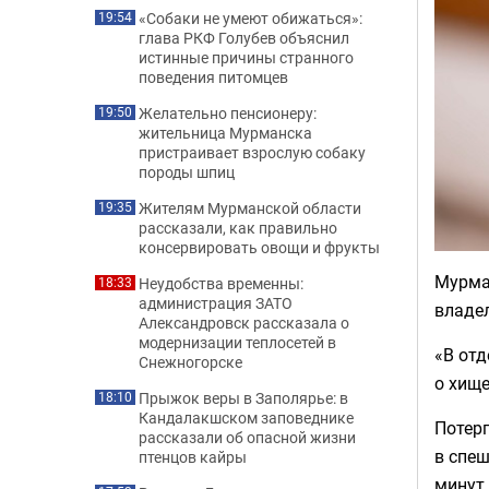
«Собаки не умеют обижаться»:
19:54
глава РКФ Голубев объяснил
истинные причины странного
поведения питомцев
Желательно пенсионеру:
19:50
жительница Мурманска
пристраивает взрослую собаку
породы шпиц
Жителям Мурманской области
19:35
рассказали, как правильно
консервировать овощи и фрукты
Мурма
Неудобства временны:
18:33
администрация ЗАТО
владел
Александровск рассказала о
модернизации теплосетей в
«В от
Снежногорске
о хищ
Прыжок веры в Заполярье: в
18:10
Кандалакшском заповеднике
Потерп
рассказали об опасной жизни
в спеш
птенцов кайры
минут,