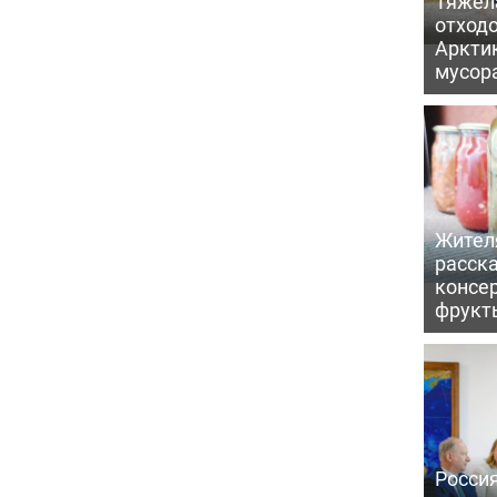
Тяжел
отходо
Арктик
мусор
Жител
расска
консе
фрукт
Россия