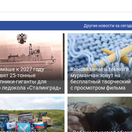
Другие новости за сегод
вмаше к 2027 году
Киновязание в темноте:
вят 25-тонные
мурманчан зовут на
пники-гиганты для
бесплатный творческий
о ледокола «Сталинград»
с просмотром фильма