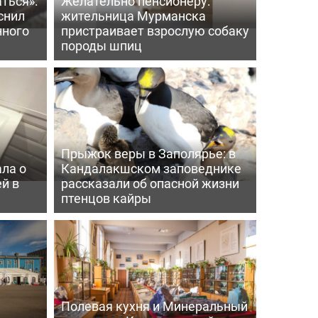
ться»:
Желательно пенсионеру:
снил
жительница Мурманска
нного
пристраивает взрослую собаку
породы шпиц
Прыжок веры в Заполярье: в
ла о
Кандалакшском заповеднике
й в
рассказали об опасной жизни
птенцов кайры
Полевая кухня и Минеральный