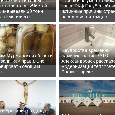
ая техника и тонны
«Собаки не умеют обижа
в: волонтеры «Чистой
глава РКФ Голубев объя
и» вывезли 60 тонн
истинные причины стра
а с Рыбачьего
поведения питомцев
Неудобства временны:
ям Мурманской области
администрация ЗАТО
зали, как правильно
Александровск рассказа
рвировать овощи и
модернизации теплосете
ы
Снежногорске
 и Бразилия создадут