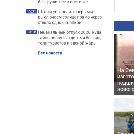
без груши: все в восторге
Шторы устарели: теперь мы
15:31
выключаем солнце прямо через
стекло одной кнопкой
Небанальный отпуск 2026: куда
13:18
тайно рвануть с детьми без виз,
толп туристов и адской жары
Все новости
На Се
изгото
подши
новог