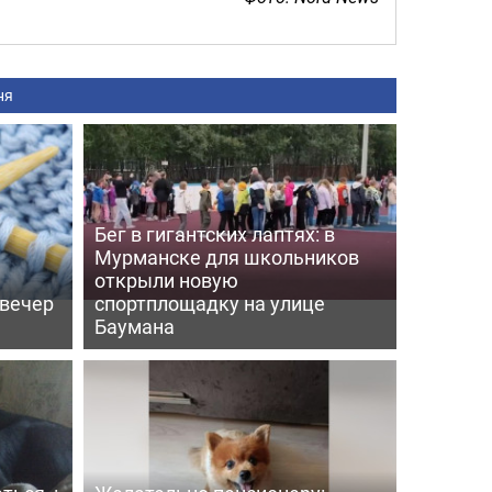
ня
Бег в гигантских лаптях: в
Мурманске для школьников
открыли новую
 вечер
спортплощадку на улице
Баумана