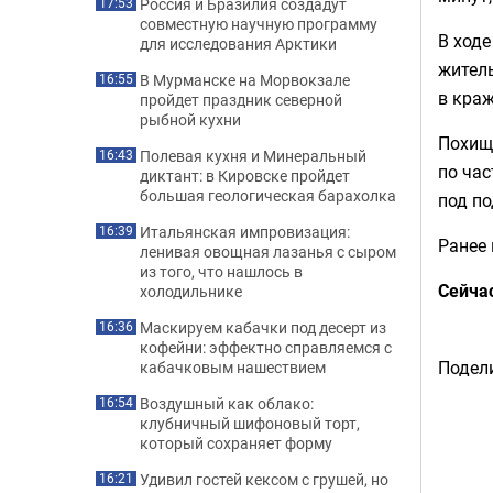
Россия и Бразилия создадут
17:53
совместную научную программу
В ходе
для исследования Арктики
житель
В Мурманске на Морвокзале
16:55
в кра
пройдет праздник северной
рыбной кухни
Похищ
Полевая кухня и Минеральный
16:43
по час
диктант: в Кировске пройдет
большая геологическая барахолка
под по
Итальянская импровизация:
16:39
Ранее 
ленивая овощная лазанья с сыром
из того, что нашлось в
Сейча
холодильнике
Маскируем кабачки под десерт из
16:36
кофейни: эффектно справляемся с
Подели
кабачковым нашествием
Воздушный как облако:
16:54
клубничный шифоновый торт,
который сохраняет форму
Удивил гостей кексом с грушей, но
16:21