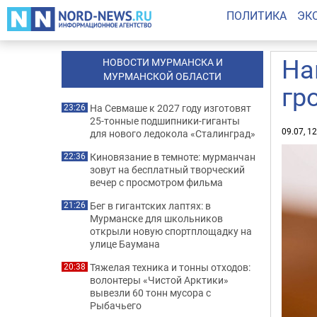
ПОЛИТИКА
ЭК
На
НОВОСТИ МУРМАНСКА И
МУРМАНСКОЙ ОБЛАСТИ
гр
На Севмаше к 2027 году изготовят
23:26
25-тонные подшипники-гиганты
09.07, 1
для нового ледокола «Сталинград»
Киновязание в темноте: мурманчан
22:36
зовут на бесплатный творческий
вечер с просмотром фильма
Бег в гигантских лаптях: в
21:26
Мурманске для школьников
открыли новую спортплощадку на
улице Баумана
Тяжелая техника и тонны отходов:
20:38
волонтеры «Чистой Арктики»
вывезли 60 тонн мусора с
Рыбачьего