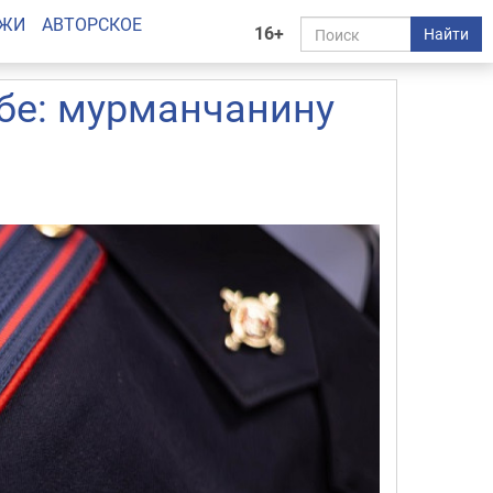
АЖИ
АВТОРСКОЕ
16+
Найти
бе: мурманчанину