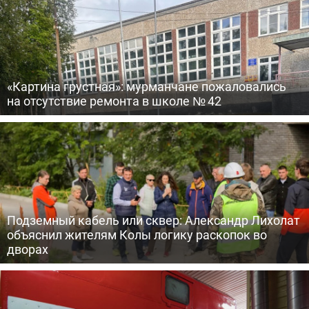
«Картина грустная»: мурманчане пожаловались
на отсутствие ремонта в школе № 42
Подземный кабель или сквер: Александр Лихолат
объяснил жителям Колы логику раскопок во
дворах