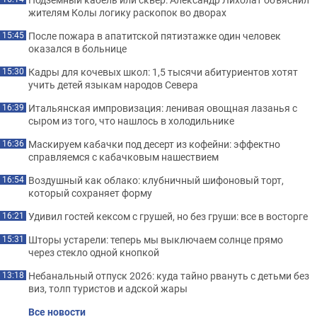
жителям Колы логику раскопок во дворах
После пожара в апатитской пятиэтажке один человек
15:45
оказался в больнице
Кадры для кочевых школ: 1,5 тысячи абитуриентов хотят
15:30
учить детей языкам народов Севера
Итальянская импровизация: ленивая овощная лазанья с
16:39
сыром из того, что нашлось в холодильнике
Маскируем кабачки под десерт из кофейни: эффектно
16:36
справляемся с кабачковым нашествием
Воздушный как облако: клубничный шифоновый торт,
16:54
который сохраняет форму
Удивил гостей кексом с грушей, но без груши: все в восторге
16:21
Шторы устарели: теперь мы выключаем солнце прямо
15:31
через стекло одной кнопкой
Небанальный отпуск 2026: куда тайно рвануть с детьми без
13:18
виз, толп туристов и адской жары
Все новости