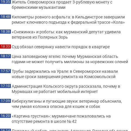
Житель Североморска продает 3-рублевую монету с
19:35
бременскими музыкантами
Километры ровного асфальта: в Кильдинстрое завершили
18:48
ремонт ключевого подъезда к федеральной трассе «Кола»
«Снежинка» и роботы: как мурманский депутат удивила
18:38
ветеранов из Полярных Зорь
Суд обязал северянку навести порядок в квартире
18:33
Цена заповедному ягелю: почему Мурманская область
18:17
годами не может получить миллионы за норвежских оленей
Трубы задержались на Урале: в Североморске назвали
17:57
новые сроки завершения ремонта на Комсомольской
Администрация Кольского округа рассказала, почему в
17:10
Мурмашах не работает мобильный интернет
Киберхулиганы и пугающие звуки: ветеринар объяснила,
17:09
чем умная колонка опасна для кошек и собак
«Картина грустная»: мурманчане пожаловались на
16:20
отсутствие ремонта в школе № 42
Подземный кабель или сквер: Александр Лихолат объяснил
16:14