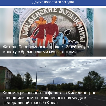
Другие новости за сегодня
Житель Североморска продает 3-рублевую
монету с бременскими музыкантами
Километры ровного асфальта: в Кильдинстрое
завершили ремонт ключевого подъезда к
федеральной трассе «Кола»