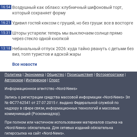
Воздушный как облако: клубничный шифоновый торт,
16:54
который сохраняет форму
Удивил гостей кексом с грушей, но без груши: все в восторге
16:21
Шторы устарели: теперь мы выключаем солнце прямо
15:31
через стекло одной кнопкой
Небанальный отпуск 2026: куда тайно рвануть с детьми без
13:18
виз, толп туристов и адской жары
Все новости
Политика
|
Экономика
|
Общество
|
Происшествия
|
Фоторепортажи
|
Авторское
|
Интересное
|
Спорт
Информационное агентство «Nord-News»
Запись о регистрации средства массовой информации «Nord-News» Эл
№ ФС77-62541 от 27.07.2015 г. выдано Федеральной службой по
надзору в сфере связи, информационных технологий и массовых
коммуникаций (Роскомнадзор).
При полном или частичном использовании материалов ссылка на
«Nord-News» обязательна. Для сетевых изданий обязательна
гиперссылка на сайт «Nord-News».