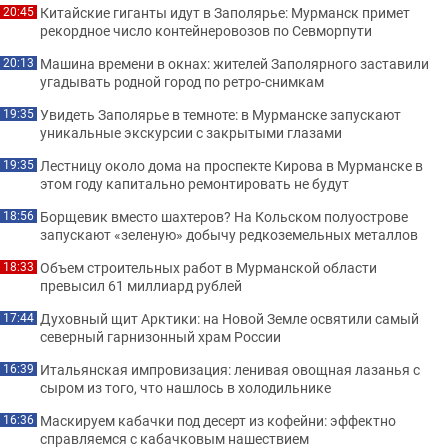
Китайские гиганты идут в Заполярье: Мурманск примет
20:45
рекордное число контейнеровозов по Севморпути
Машина времени в окнах: жителей Заполярного заставили
20:13
угадывать родной город по ретро-снимкам
Увидеть Заполярье в темноте: в Мурманске запускают
19:35
уникальные экскурсии с закрытыми глазами
Лестницу около дома на проспекте Кирова в Мурманске в
19:35
этом году капитально ремонтировать не будут
Борщевик вместо шахтеров? На Кольском полуострове
18:56
запускают «зеленую» добычу редкоземельных металлов
Объем строительных работ в Мурманской области
18:33
превысил 61 миллиард рублей
Духовный щит Арктики: на Новой Земле освятили самый
17:44
северный гарнизонный храм России
Итальянская импровизация: ленивая овощная лазанья с
16:39
сыром из того, что нашлось в холодильнике
Маскируем кабачки под десерт из кофейни: эффектно
16:36
справляемся с кабачковым нашествием