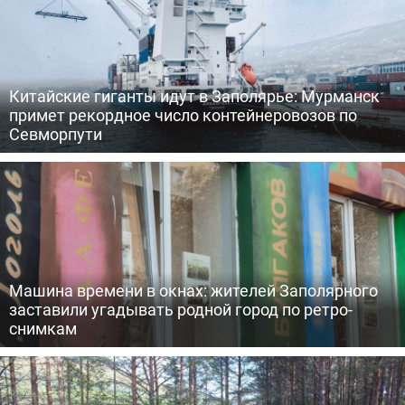
Китайские гиганты идут в Заполярье: Мурманск
примет рекордное число контейнеровозов по
Севморпути
Машина времени в окнах: жителей Заполярного
заставили угадывать родной город по ретро-
снимкам