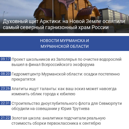
Духовный щит Арктики: на Новой Земле освятили
самый северный гарнизонный храм России
НОВОСТИ МУРМАНСКА И
МУРМАНСКОЙ ОБЛАСТИ
Проект школьников из Заполярья по очистке водорослей
09:17
вышел в финал Всероссийского экофорума
Гидрометцентр Мурманской области: осадки постепенно
08:20
прекратятся
Апатиты ищут таланты: как ваш эскиз может навсегда
23:26
изменить облик города к юбилею
Строительство дноуглубительного флота для Севморпути
22:31
обсудили на совещании у Юрия Трутнева
Золотая школа: аналитики подсчитали реальную
21:22
стоимость сборки первоклассника к сентябрю