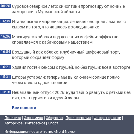
Суровое северное лето: синоптики прогнозируют ночные
08:20
заморозки в Мурманской области
Итальянская импровизация: ленивая овощная лазанья с
16:39
сыром из того, что нашлось в холодильнике
Маскируем кабачки под десерт из кофейни: эффектно
16:36
справляемся с кабачковым нашествием
Воздушный как облако: клубничный шифоновый торт,
16:54
который сохраняет форму
Удивил гостей кексом с грушей, но без груши: все в восторге
16:21
Шторы устарели: теперь мы выключаем солнце прямо
15:31
через стекло одной кнопкой
Небанальный отпуск 2026: куда тайно рвануть с детьми без
13:18
виз, толп туристов и адской жары
Все новости
Политика
|
Экономика
|
Общество
|
Происшествия
|
Фоторепортажи
|
Авторское
|
Интересное
|
Спорт
Информационное агентство «Nord-News»