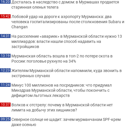
Досталась в наследство с домом: в Мурмашах продается
16:20
старинная оленья телега
Лобовой удар на дороге к аэропорту Мурманска: два
15:42
человека госпитализированы после столкновения Subaru и
Changan
На расселение «авариек» в Мурманской области нужно 13
14:31
миллиардов: власти нашли способ надавить на
застройщиков
Мурманская область вошла в топ-2 по потере скота в
13:19
России: поголовье рухнуло на 34%
Жителям Мурманской области напомнили, куда звонить в
12:23
экстренных случаях
Минус 100 миллионов на посредников: что придумал
11:24
Минздрав Мурманской области, чтобы покончить с
дефицитом льготных лекарств
Волков к отстрелу: почему в Мурманской области нет
10:37
лимита на добычу этих хищников?
Северное солнце не щадит: зачем мурманчанам SPF-крем
09:25
даже осенью