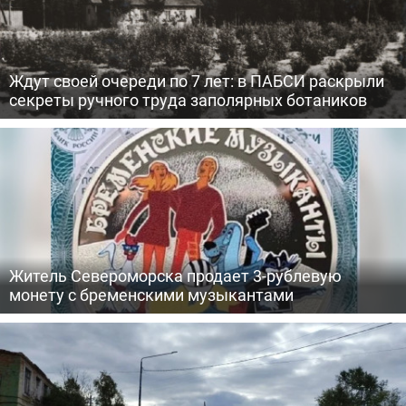
Ждут своей очереди по 7 лет: в ПАБСИ раскрыли
секреты ручного труда заполярных ботаников
Житель Североморска продает 3-рублевую
монету с бременскими музыкантами