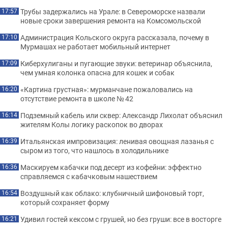
Трубы задержались на Урале: в Североморске назвали
17:57
новые сроки завершения ремонта на Комсомольской
Администрация Кольского округа рассказала, почему в
17:10
Мурмашах не работает мобильный интернет
Киберхулиганы и пугающие звуки: ветеринар объяснила,
17:09
чем умная колонка опасна для кошек и собак
«Картина грустная»: мурманчане пожаловались на
16:20
отсутствие ремонта в школе № 42
Подземный кабель или сквер: Александр Лихолат объяснил
16:14
жителям Колы логику раскопок во дворах
Итальянская импровизация: ленивая овощная лазанья с
16:39
сыром из того, что нашлось в холодильнике
Маскируем кабачки под десерт из кофейни: эффектно
16:36
справляемся с кабачковым нашествием
Воздушный как облако: клубничный шифоновый торт,
16:54
который сохраняет форму
Удивил гостей кексом с грушей, но без груши: все в восторге
16:21