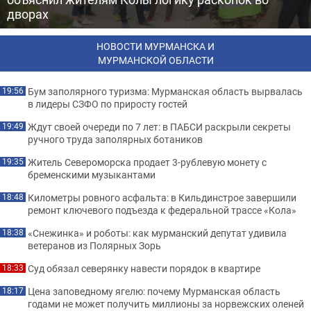
дворах
НОВОСТИ МУРМАНСКА И
МУРМАНСКОЙ ОБЛАСТИ
Бум заполярного туризма: Мурманская область вырвалась
19:56
в лидеры СЗФО по приросту гостей
Ждут своей очереди по 7 лет: в ПАБСИ раскрыли секреты
19:49
ручного труда заполярных ботаников
Житель Североморска продает 3-рублевую монету с
19:35
бременскими музыкантами
Километры ровного асфальта: в Кильдинстрое завершили
18:48
ремонт ключевого подъезда к федеральной трассе «Кола»
«Снежинка» и роботы: как мурманский депутат удивила
18:38
ветеранов из Полярных Зорь
Суд обязал северянку навести порядок в квартире
18:33
Цена заповедному ягелю: почему Мурманская область
18:17
годами не может получить миллионы за норвежских оленей