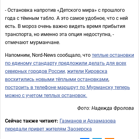
- Остановка напротив «Детского мира» с прошлого
года с тёмным табло. А это самое удобное, что с ней
есть. В мороз очень важно видеть время прибытия
транспорта, но именно эта опция недоступна, -
отмечают мурманчане.
Напомним, Nord-News сообщало, что
теплые остановки
по единому стандарту предложили делать для всех
северных городов России,
жители Кировска
восхитились новыми тёплыми остановками
,
построить в телефоне маршрут по Мурманску теперь
можно с учетом теплых остановок.
Фото: Надежда Фролова
Сейчас также читают:
Газманов и Арзамазова
передали привет жителям Заозерска