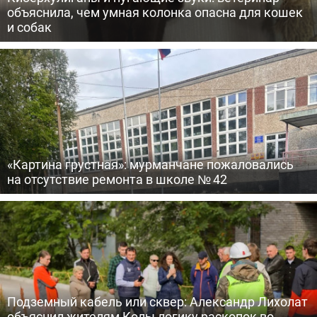
объяснила, чем умная колонка опасна для кошек
и собак
«Картина грустная»: мурманчане пожаловались
на отсутствие ремонта в школе № 42
Подземный кабель или сквер: Александр Лихолат
объяснил жителям Колы логику раскопок во