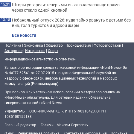
Шторы устарели: теперь мы выключаем солнце прямо
15:31
через стекло одной кнопкой
Небанальный отпуск 2026: куда тайно рвануть с детьми без
13:18
виз, толп туристов и адской жары
Все новости
Политика
|
Экономика
|
Общество
|
Происшествия
|
Фоторепортажи
|
Авторское
|
Интересное
|
Спорт
Информационное агентство «Nord-News»
Запись о регистрации средства массовой информации «Nord-News» Эл
№ ФС77-62541 от 27.07.2015 г. выдано Федеральной службой по
надзору в сфере связи, информационных технологий и массовых
коммуникаций (Роскомнадзор).
При полном или частичном использовании материалов ссылка на
«Nord-News» обязательна. Для сетевых изданий обязательна
гиперссылка на сайт «Nord-News».
Учредитель — ООО «ИКС-МАРКЕТ», ИНН 5190310423, ОГРН
1035100155133
Главный редактор — Голямин Максим Сергеевич
О нас
Редакционная политика
Контактная информация
Политика