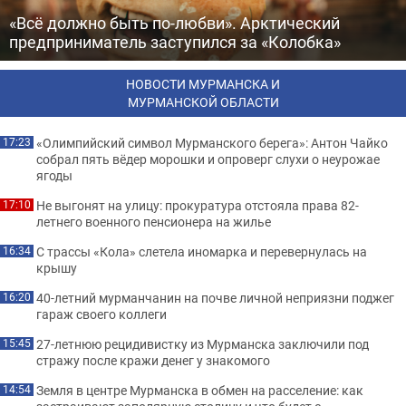
«Всё должно быть по-любви». Арктический
предприниматель заступился за «Колобка»
НОВОСТИ МУРМАНСКА И
МУРМАНСКОЙ ОБЛАСТИ
«Олимпийский символ Мурманского берега»: Антон Чайко
17:23
собрал пять вёдер морошки и опроверг слухи о неурожае
ягоды
Не выгонят на улицу: прокуратура отстояла права 82-
17:10
летнего военного пенсионера на жилье
С трассы «Кола» слетела иномарка и перевернулась на
16:34
крышу
40-летний мурманчанин на почве личной неприязни поджег
16:20
гараж своего коллеги
27-летнюю рецидивистку из Мурманска заключили под
15:45
стражу после кражи денег у знакомого
Земля в центре Мурманска в обмен на расселение: как
14:54