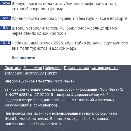
Воздушный как облако: клубничный шифоновый торт,
16:54
который сохраняет форму
Удивил гостей кексом с грушей, но без груши: все в восторге
16:21
Шторы устарели: теперь мы выключаем солнце прямо
15:31
через стекло одной кнопкой
Небанальный отпуск 2026: куда тайно рвануть с детьми без
13:18
виз, толп туристов и адской жары
Все новости
Политика
|
Экономика
|
Общество
|
Происшествия
|
Фоторепортажи
|
Авторское
|
Интересное
|
Спорт
Информационное агентство «Nord-News»
Запись о регистрации средства массовой информации «Nord-News» Эл
№ ФС77-62541 от 27.07.2015 г. выдано Федеральной службой по
надзору в сфере связи, информационных технологий и массовых
коммуникаций (Роскомнадзор).
При полном или частичном использовании материалов ссылка на
«Nord-News» обязательна. Для сетевых изданий обязательна
гиперссылка на сайт «Nord-News».