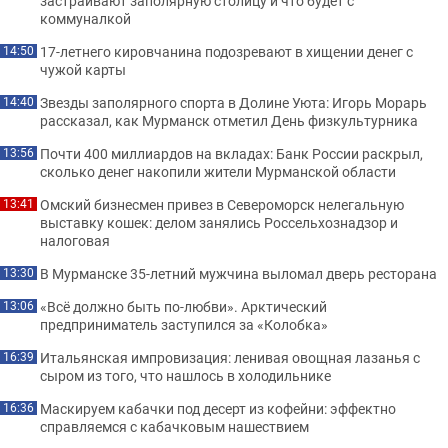
застраивают заполярную столицу и что будет с
коммуналкой
17-летнего кировчанина подозревают в хищении денег с
14:50
чужой карты
Звезды заполярного спорта в Долине Уюта: Игорь Морарь
14:40
рассказал, как Мурманск отметил День физкультурника
Почти 400 миллиардов на вкладах: Банк России раскрыл,
13:56
сколько денег накопили жители Мурманской области
Омский бизнесмен привез в Североморск нелегальную
13:41
выставку кошек: делом занялись Россельхознадзор и
налоговая
В Мурманске 35-летний мужчина выломал дверь ресторана
13:30
«Всё должно быть по-любви». Арктический
13:06
предприниматель заступился за «Колобка»
Итальянская импровизация: ленивая овощная лазанья с
16:39
сыром из того, что нашлось в холодильнике
Маскируем кабачки под десерт из кофейни: эффектно
16:36
справляемся с кабачковым нашествием