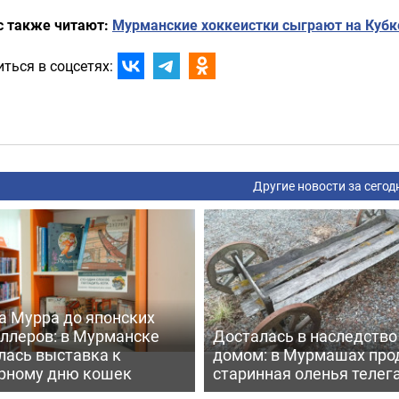
с также читают:
Мурманские хоккеистки сыграют на Кубк
ться в соцсетях:
Другие новости за сегод
а Мурра до японских
еллеров: в Мурманске
Досталась в наследство
лась выставка к
домом: в Мурмашах про
рному дню кошек
старинная оленья телег