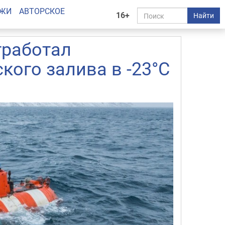
АЖИ
АВТОРСКОЕ
16+
Найти
тработал
кого залива в -23°С