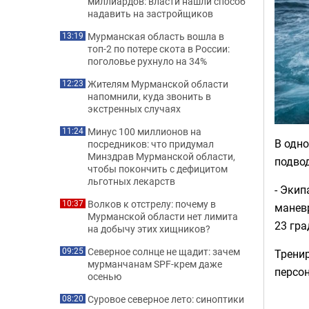
миллиардов: власти нашли способ
надавить на застройщиков
Мурманская область вошла в
13:19
топ-2 по потере скота в России:
поголовье рухнуло на 34%
Жителям Мурманской области
12:23
напомнили, куда звонить в
экстренных случаях
Минус 100 миллионов на
11:24
В одно
посредников: что придумал
Минздрав Мурманской области,
подвод
чтобы покончить с дефицитом
льготных лекарств
- Экип
Волков к отстрелу: почему в
10:37
маневр
Мурманской области нет лимита
23 гра
на добычу этих хищников?
Северное солнце не щадит: зачем
09:25
Трени
мурманчанам SPF-крем даже
персон
осенью
Суровое северное лето: синоптики
08:20