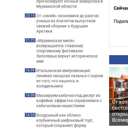
прогнозируют ночные заморозки в
Мурманской области
Сейча
От «синей» экономики до рангов:
23:15
Подели
ученые из Апатитов выпустили
свежий сборник о будущем
Арктики
«Мурманская миля»
21:25
возвращается: главному
спортивному фестивалю
Заполярья вернут историческое
имя
Итальянская импровизация:
16:39
ленивая овощная лазанья с сыром
из того, что нашлось в
холодильнике
Маскируем кабачки под десерт из
16:36
кофейни: эффектно справляемся с
От кот
кабачковым нашествием
бестс
откры
Воздушный как облако:
16:54
Всеми
клубничный шифоновый торт,
который сохраняет форму