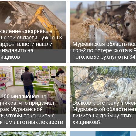
селение «авариек» в
нской области нужно 13
ардов: власти нашли
Мурманская область во
 надавить на
топ-2 по потере скота в 
ойщиков
поголовье рухнуло на 3
 100 миллионов на
дников: что придумал
Волков к отстрелу: поче
рав Мурманской
Мурманской области не
и, чтобы покончить с
лимита на добычу этих
итом льготных лекарств
хищников?