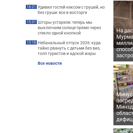
Удивил гостей кексом с грушей, но
16:21
без груши: все в восторге
Шторы устарели: теперь мы
15:31
выключаем солнце прямо через
На рас
стекло одной кнопкой
Мурма
милли
Небанальный отпуск 2026: куда
13:18
тайно рвануть с детьми без виз,
способ
толп туристов и адской жары
застр
Все новости
Минус
посре
Минзд
област
дефиц