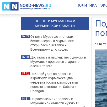
ПОЛИТИКА
ЭК
По
НОВОСТИ МУРМАНСКА И
МУРМАНСКОЙ ОБЛАСТИ
по
От кота Мурра до японских
16:33
бестселлеров: в Мурманске
13.02.20
открылась выставка к
Всемирному дню кошек
Досталась в наследство с домом: в
16:20
Мурмашах продается старинная
оленья телега
Лобовой удар на дороге к
15:42
аэропорту Мурманска: два
человека госпитализированы
после столкновения Subaru и
Changan
На расселение «авариек» в
14:31
Мурманской области нужно 13