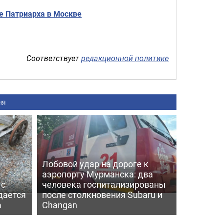
е Патриарха в Москве
Соответствует
редакционной политике
ня
Лобовой удар на дороге к
аэропорту Мурманска: два
 с
человека госпитализированы
дается
после столкновения Subaru и
а
Changan