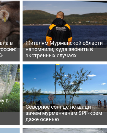
шла в
Жителям Мурманской области
России:
напомнили, куда звонить в
4%
экстренных случаях
му в
т
Северное солнце не щадит:
зачем мурманчанам SPF-крем
даже осенью