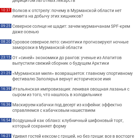
дефицитом льготных лекарств
Волков к отстрелу: почему в Мурманской области нет
10:37
лимита на добычу этих хищников?
Северное солнце не щадит: зачем мурманчанам SPF-крем
09:25
даже осенью
Суровое северное лето: синоптики прогнозируют ночные
08:20
заморозки в Мурманской области
От «синей» экономики до рангов: ученые из Апатитов
23:15
выпустили свежий сборник о будущем Арктики
«Мурманская миля» возвращается: главному спортивному
21:25
фестивалю Заполярья вернут историческое имя
Итальянская импровизация: ленивая овощная лазанья с
16:39
сыром из того, что нашлось в холодильнике
Маскируем кабачки под десерт из кофейни: эффектно
16:36
справляемся с кабачковым нашествием
Воздушный как облако: клубничный шифоновый торт,
16:54
который сохраняет форму
Удивил гостей кексом с грушей, но без груши: все в восторге
16:21