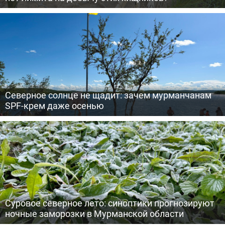
Северное солнце не щадит: зачем мурманчанам
SPF-крем даже осенью
Суровое северное лето: синоптики прогнозируют
ночные заморозки в Мурманской области