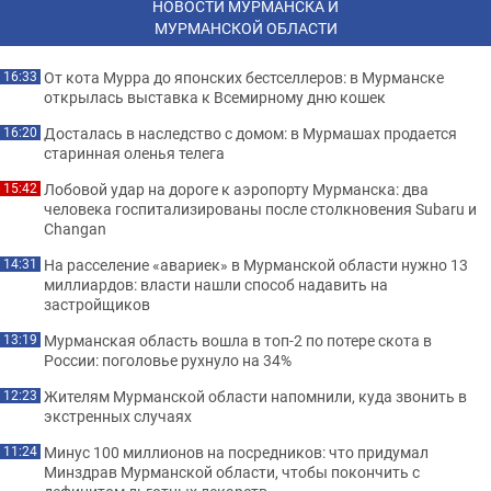
НОВОСТИ МУРМАНСКА И
МУРМАНСКОЙ ОБЛАСТИ
От кота Мурра до японских бестселлеров: в Мурманске
16:33
открылась выставка к Всемирному дню кошек
Досталась в наследство с домом: в Мурмашах продается
16:20
старинная оленья телега
Лобовой удар на дороге к аэропорту Мурманска: два
15:42
человека госпитализированы после столкновения Subaru и
Changan
На расселение «авариек» в Мурманской области нужно 13
14:31
миллиардов: власти нашли способ надавить на
застройщиков
Мурманская область вошла в топ-2 по потере скота в
13:19
России: поголовье рухнуло на 34%
Жителям Мурманской области напомнили, куда звонить в
12:23
экстренных случаях
Минус 100 миллионов на посредников: что придумал
11:24
Минздрав Мурманской области, чтобы покончить с