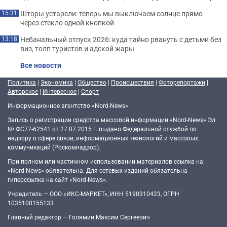
Шторы устарели: теперь мы выключаем солнце прямо
15:31
через стекло одной кнопкой
Небанальный отпуск 2026: куда тайно рвануть с детьми без
13:18
виз, толп туристов и адской жары
Все новости
Политика
|
Экономика
|
Общество
|
Происшествия
|
Фоторепортажи
|
Авторское
|
Интересное
|
Спорт
Информационное агентство «Nord-News»
Запись о регистрации средства массовой информации «Nord-News» Эл
№ ФС77-62541 от 27.07.2015 г. выдано Федеральной службой по
надзору в сфере связи, информационных технологий и массовых
коммуникаций (Роскомнадзор).
При полном или частичном использовании материалов ссылка на
«Nord-News» обязательна. Для сетевых изданий обязательна
гиперссылка на сайт «Nord-News».
Учредитель — ООО «ИКС-МАРКЕТ», ИНН 5190310423, ОГРН
1035100155133
Главный редактор — Голямин Максим Сергеевич