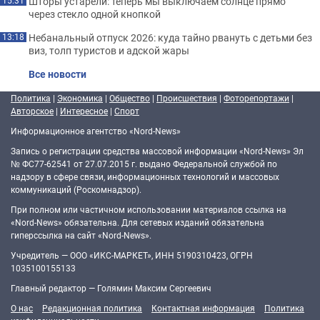
Шторы устарели: теперь мы выключаем солнце прямо
15:31
через стекло одной кнопкой
Небанальный отпуск 2026: куда тайно рвануть с детьми без
13:18
виз, толп туристов и адской жары
Все новости
Политика
|
Экономика
|
Общество
|
Происшествия
|
Фоторепортажи
|
Авторское
|
Интересное
|
Спорт
Информационное агентство «Nord-News»
Запись о регистрации средства массовой информации «Nord-News» Эл
№ ФС77-62541 от 27.07.2015 г. выдано Федеральной службой по
надзору в сфере связи, информационных технологий и массовых
коммуникаций (Роскомнадзор).
При полном или частичном использовании материалов ссылка на
«Nord-News» обязательна. Для сетевых изданий обязательна
гиперссылка на сайт «Nord-News».
Учредитель — ООО «ИКС-МАРКЕТ», ИНН 5190310423, ОГРН
1035100155133
Главный редактор — Голямин Максим Сергеевич
О нас
Редакционная политика
Контактная информация
Политика