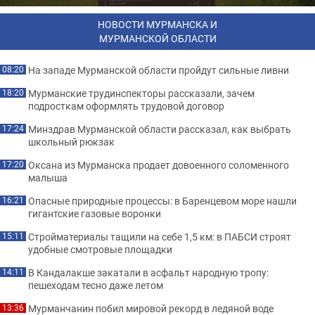
НОВОСТИ МУРМАНСКА И
МУРМАНСКОЙ ОБЛАСТИ
На западе Мурманской области пройдут сильные ливни
08:20
Мурманские трудинспекторы рассказали, зачем
18:20
подросткам оформлять трудовой договор
Минздрав Мурманской области рассказал, как выбрать
17:24
школьный рюкзак
Оксана из Мурманска продает довоенного соломенного
17:20
малыша
Опасные природные процессы: в Баренцевом море нашли
16:21
гигантские газовые воронки
Стройматериалы тащили на себе 1,5 км: в ПАБСИ строят
15:11
удобные смотровые площадки
В Кандалакше закатали в асфальт народную тропу:
14:11
пешеходам тесно даже летом
Мурманчанин побил мировой рекорд в ледяной воде
13:36