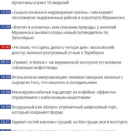
Аргентины и взял 10 медалей
«Сырые сосиски и недовареная гречка»: чем кормят
12:33
пассажиров задержанных рейсов в аэропорту Мурманска
«Влетит в копеечку» или спасение природы: у жителей
11:35
Мурманска вызвал споры новый путеводитель по
Заполярью
«Не знаю, что здесь делать четыре дня»: московский
10:43
доктор записал разгромный отзыв о Териберке
«Привет, я белка!»: на мурманской экотропе установили
09:21
говорящие инфостенды
Итальянская импровизация: ленивая овощная лазанья с
16:39
сыром из того, что нашлось в холодильнике
Маскируем кабачки под десерт из кофейни: эффектно
16:36
справляемся с кабачковым нашествием
Воздушный как облако: клубничный шифоновый торт,
16:54
который сохраняет форму
Удивил гостей кексом с грушей, но без груши: все в восторге
16:21