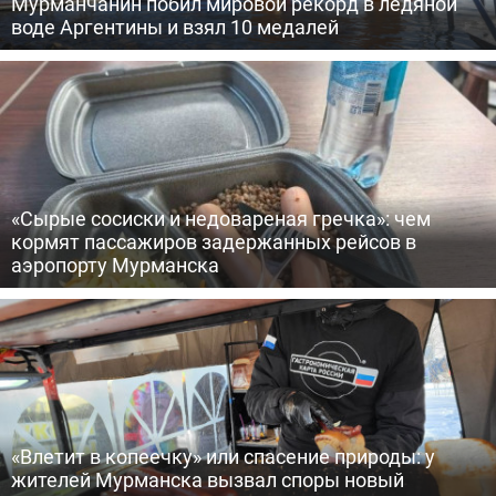
Мурманчанин побил мировой рекорд в ледяной
воде Аргентины и взял 10 медалей
«Сырые сосиски и недовареная гречка»: чем
кормят пассажиров задержанных рейсов в
аэропорту Мурманска
«Влетит в копеечку» или спасение природы: у
жителей Мурманска вызвал споры новый