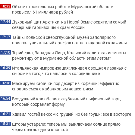
Объем строительных работ в Мурманской области
18:33
превысил 61 миллиард рублей
Духовный щит Арктики: на Новой Земле освятили самый
17:44
северный гарнизонный храм России
Тайны Кольской сверхглубокой: музей Заполярного
17:17
показал уникальный артефакт от легендарной скважины
Териберка, Западная Лица, Кольский залив: какие мосты
17:10
ремонтируют в Мурманской области этим летом?
Итальянская импровизация: ленивая овощная лазанья с
16:39
сыром из того, что нашлось в холодильнике
Маскируем кабачки под десерт из кофейни: эффектно
16:36
справляемся с кабачковым нашествием
Воздушный как облако: клубничный шифоновый торт,
16:54
который сохраняет форму
Удивил гостей кексом с грушей, но без груши: все в восторге
16:21
Шторы устарели: теперь мы выключаем солнце прямо
15:31
через стекло одной кнопкой