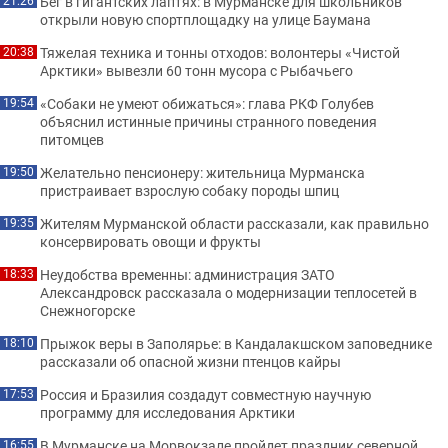
Бег в гигантских лаптях: в Мурманске для школьников
21:26
открыли новую спортплощадку на улице Баумана
Тяжелая техника и тонны отходов: волонтеры «Чистой
20:38
Арктики» вывезли 60 тонн мусора с Рыбачьего
«Собаки не умеют обижаться»: глава РКФ Голубев
19:54
объяснил истинные причины странного поведения
питомцев
Желательно пенсионеру: жительница Мурманска
19:50
пристраивает взрослую собаку породы шпиц
Жителям Мурманской области рассказали, как правильно
19:35
консервировать овощи и фрукты
Неудобства временны: администрация ЗАТО
18:33
Александровск рассказала о модернизации теплосетей в
Снежногорске
Прыжок веры в Заполярье: в Кандалакшском заповеднике
18:10
рассказали об опасной жизни птенцов кайры
Россия и Бразилия создадут совместную научную
17:53
программу для исследования Арктики
В Мурманске на Морвокзале пройдет праздник северной
16:55