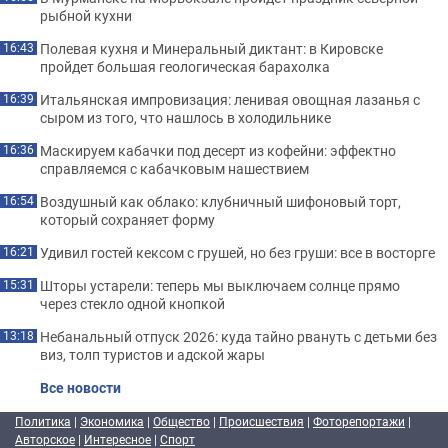
рыбной кухни
Полевая кухня и Минеральный диктант: в Кировске
16:43
пройдет большая геологическая барахолка
Итальянская импровизация: ленивая овощная лазанья с
16:39
сыром из того, что нашлось в холодильнике
Маскируем кабачки под десерт из кофейни: эффектно
16:36
справляемся с кабачковым нашествием
Воздушный как облако: клубничный шифоновый торт,
16:54
который сохраняет форму
Удивил гостей кексом с грушей, но без груши: все в восторге
16:21
Шторы устарели: теперь мы выключаем солнце прямо
15:31
через стекло одной кнопкой
Небанальный отпуск 2026: куда тайно рвануть с детьми без
13:18
виз, толп туристов и адской жары
Все новости
Политика
|
Экономика
|
Общество
|
Происшествия
|
Фоторепортажи
|
Авторское
|
Интересное
|
Спорт