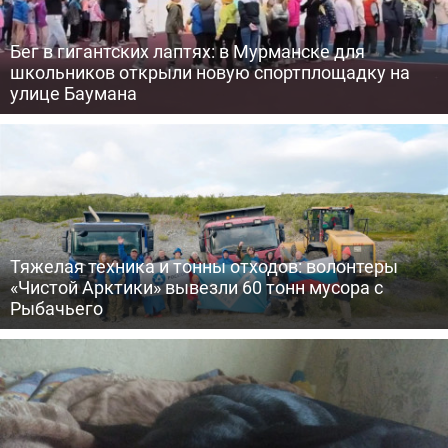
Бег в гигантских лаптях: в Мурманске для
школьников открыли новую спортплощадку на
улице Баумана
Тяжелая техника и тонны отходов: волонтеры
«Чистой Арктики» вывезли 60 тонн мусора с
Рыбачьего