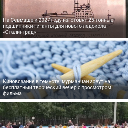
На Севмаше к 2027 году изготовят 25-тонные
подшипники-гиганты для нового ледокола
«Сталинград»
Киновязание в темноте: мурманчан зовут на
бесплатный творческий вечер с просмотром
фильма