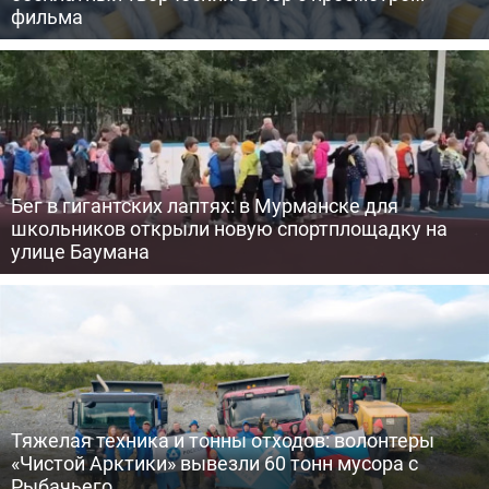
фильма
Бег в гигантских лаптях: в Мурманске для
школьников открыли новую спортплощадку на
улице Баумана
Тяжелая техника и тонны отходов: волонтеры
«Чистой Арктики» вывезли 60 тонн мусора с
Рыбачьего