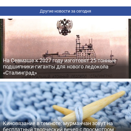
Другие новости за сегодня
На Севмаше к 2027 году изготовят 25-тонные
подшипники-гиганты для нового ледокола
«Сталинград»
Киновязание в темноте: мурманчан зовут на
бесплатный творческий вечер с просмотром