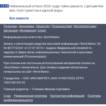
Небанальный отпуск 2026: куда тайно рвануть с детьми без
13:18
виз, толп туристов и адской жары
Все новости
Политика
|
Экономика
|
Общество
|
Происшествия
|
Фоторепортажи
|
Авторское
|
Интересное
|
Спорт
Информационное агентство «Nord-News»
Запись о регистрации средства массовой информации «Nord-News» Эл
№ ФС77-62541 от 27.07.2015 г. выдано Федеральной службой по
надзору в сфере связи, информационных технологий и массовых
коммуникаций (Роскомнадзор).
При полном или частичном использовании материалов ссылка на
«Nord-News» обязательна. Для сетевых изданий обязательна
гиперссылка на сайт «Nord-News».
Учредитель — ООО «ИКС-МАРКЕТ», ИНН 5190310423, ОГРН
1035100155133
Главный редактор — Голямин Максим Сергеевич
О нас
Редакционная политика
Контактная информация
Политика
конфиденциальности