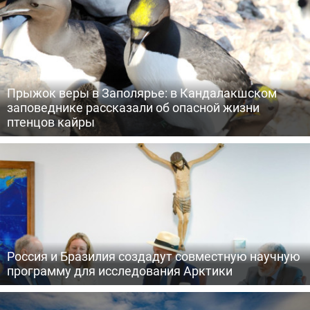
Прыжок веры в Заполярье: в Кандалакшском
заповеднике рассказали об опасной жизни
птенцов кайры
Россия и Бразилия создадут совместную научную
программу для исследования Арктики