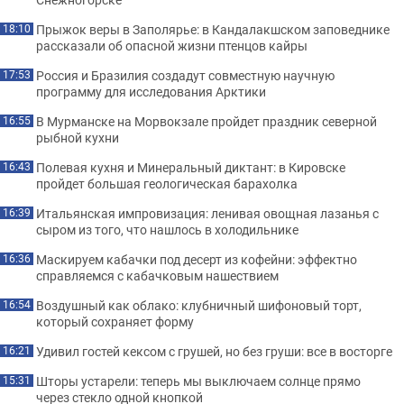
Прыжок веры в Заполярье: в Кандалакшском заповеднике
18:10
рассказали об опасной жизни птенцов кайры
Россия и Бразилия создадут совместную научную
17:53
программу для исследования Арктики
В Мурманске на Морвокзале пройдет праздник северной
16:55
рыбной кухни
Полевая кухня и Минеральный диктант: в Кировске
16:43
пройдет большая геологическая барахолка
Итальянская импровизация: ленивая овощная лазанья с
16:39
сыром из того, что нашлось в холодильнике
Маскируем кабачки под десерт из кофейни: эффектно
16:36
справляемся с кабачковым нашествием
Воздушный как облако: клубничный шифоновый торт,
16:54
который сохраняет форму
Удивил гостей кексом с грушей, но без груши: все в восторге
16:21
Шторы устарели: теперь мы выключаем солнце прямо
15:31
через стекло одной кнопкой