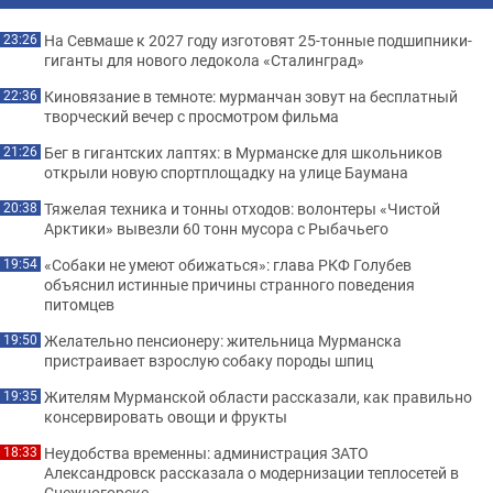
На Севмаше к 2027 году изготовят 25-тонные подшипники-
23:26
гиганты для нового ледокола «Сталинград»
Киновязание в темноте: мурманчан зовут на бесплатный
22:36
творческий вечер с просмотром фильма
Бег в гигантских лаптях: в Мурманске для школьников
21:26
открыли новую спортплощадку на улице Баумана
Тяжелая техника и тонны отходов: волонтеры «Чистой
20:38
Арктики» вывезли 60 тонн мусора с Рыбачьего
«Собаки не умеют обижаться»: глава РКФ Голубев
19:54
объяснил истинные причины странного поведения
питомцев
Желательно пенсионеру: жительница Мурманска
19:50
пристраивает взрослую собаку породы шпиц
Жителям Мурманской области рассказали, как правильно
19:35
консервировать овощи и фрукты
Неудобства временны: администрация ЗАТО
18:33
Александровск рассказала о модернизации теплосетей в
Снежногорске