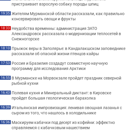
пристраивает взрослую собаку породы шпиц
Жителям Мурманской области рассказали, как правильно
19:35
консервировать овощи и фрукты
Неудобства временны: администрация ЗАТО
18:33
Александровск рассказала о модернизации теплосетей в
Снежногорске
Прыжок веры в Заполярье: в Кандалакшском заповеднике
18:10
рассказали об опасной жизни птенцов кайры
Россия и Бразилия создадут совместную научную
17:53
программу для исследования Арктики
В Мурманске на Морвокзале пройдет праздник северной
16:55
рыбной кухни
Полевая кухня и Минеральный диктант: в Кировске
16:43
пройдет большая геологическая барахолка
Итальянская импровизация: ленивая овощная лазанья с
16:39
сыром из того, что нашлось в холодильнике
Маскируем кабачки под десерт из кофейни: эффектно
16:36
справляемся с кабачковым нашествием