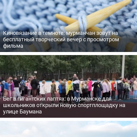
Киновязание в темноте: мурманчан зовут на
бесплатный творческий вечер с просмотром
фильма
Бег в гигантских лаптях: в Мурманске для
школьников открыли новую спортплощадку на
улице Баумана