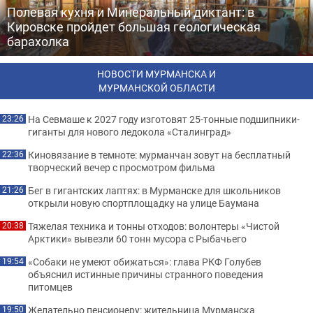
Полевая кухня и Минеральный диктант: в
Кировске пройдет большая геологическая
барахолка
НОВОСТИ МУРМАНСКА И
МУРМАНСКОЙ ОБЛАСТИ
На Севмаше к 2027 году изготовят 25-тонные подшипники-
23:26
гиганты для нового ледокола «Сталинград»
Киновязание в темноте: мурманчан зовут на бесплатный
22:36
творческий вечер с просмотром фильма
Бег в гигантских лаптях: в Мурманске для школьников
21:26
открыли новую спортплощадку на улице Баумана
Тяжелая техника и тонны отходов: волонтеры «Чистой
20:38
Арктики» вывезли 60 тонн мусора с Рыбачьего
«Собаки не умеют обижаться»: глава РКФ Голубев
19:54
объяснил истинные причины странного поведения
питомцев
Желательно пенсионеру: жительница Мурманска
19:50