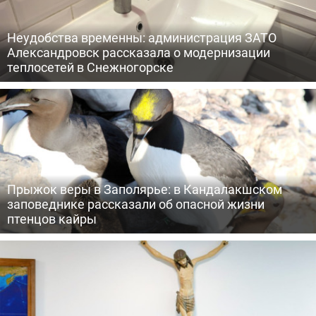
Неудобства временны: администрация ЗАТО
Александровск рассказала о модернизации
теплосетей в Снежногорске
Прыжок веры в Заполярье: в Кандалакшском
заповеднике рассказали об опасной жизни
птенцов кайры