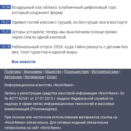
Воздушный как облако: клубничный шифоновый торт,
16:54
который сохраняет форму
Удивил гостей кексом с грушей, но без груши: все в восторге
16:21
Шторы устарели: теперь мы выключаем солнце прямо
15:31
через стекло одной кнопкой
Небанальный отпуск 2026: куда тайно рвануть с детьми без
13:18
виз, толп туристов и адской жары
Все новости
Политика
|
Экономика
|
Общество
|
Происшествия
|
Фоторепортажи
|
Авторское
|
Интересное
|
Спорт
Информационное агентство «Nord-News»
Запись о регистрации средства массовой информации «Nord-News» Эл
№ ФС77-62541 от 27.07.2015 г. выдано Федеральной службой по
надзору в сфере связи, информационных технологий и массовых
коммуникаций (Роскомнадзор).
При полном или частичном использовании материалов ссылка на
«Nord-News» обязательна. Для сетевых изданий обязательна
гиперссылка на сайт «Nord-News».