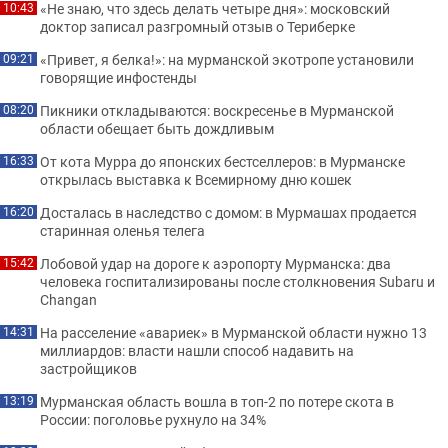
«Не знаю, что здесь делать четыре дня»: московский
10:43
доктор записал разгромный отзыв о Териберке
«Привет, я белка!»: на мурманской экотропе установили
09:21
говорящие инфостенды
Пикники откладываются: воскресенье в Мурманской
08:20
области обещает быть дождливым
От кота Мурра до японских бестселлеров: в Мурманске
16:33
открылась выставка к Всемирному дню кошек
Досталась в наследство с домом: в Мурмашах продается
16:20
старинная оленья телега
Лобовой удар на дороге к аэропорту Мурманска: два
15:42
человека госпитализированы после столкновения Subaru и
Changan
На расселение «авариек» в Мурманской области нужно 13
14:31
миллиардов: власти нашли способ надавить на
застройщиков
Мурманская область вошла в топ-2 по потере скота в
13:19
России: поголовье рухнуло на 34%