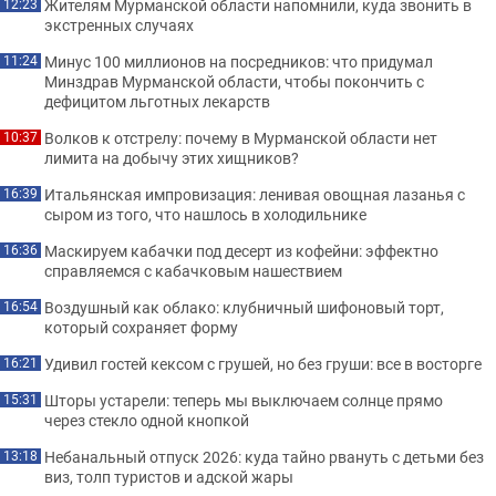
Жителям Мурманской области напомнили, куда звонить в
12:23
экстренных случаях
Минус 100 миллионов на посредников: что придумал
11:24
Минздрав Мурманской области, чтобы покончить с
дефицитом льготных лекарств
Волков к отстрелу: почему в Мурманской области нет
10:37
лимита на добычу этих хищников?
Итальянская импровизация: ленивая овощная лазанья с
16:39
сыром из того, что нашлось в холодильнике
Маскируем кабачки под десерт из кофейни: эффектно
16:36
справляемся с кабачковым нашествием
Воздушный как облако: клубничный шифоновый торт,
16:54
который сохраняет форму
Удивил гостей кексом с грушей, но без груши: все в восторге
16:21
Шторы устарели: теперь мы выключаем солнце прямо
15:31
через стекло одной кнопкой
Небанальный отпуск 2026: куда тайно рвануть с детьми без
13:18
виз, толп туристов и адской жары