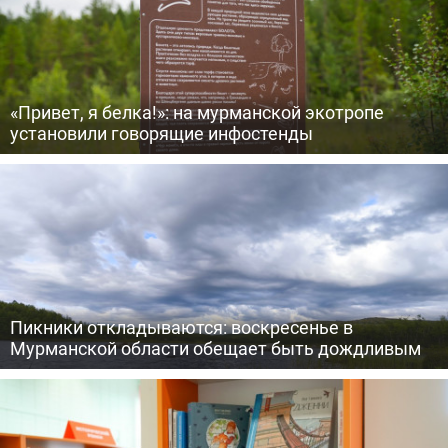
«Привет, я белка!»: на мурманской экотропе
установили говорящие инфостенды
Пикники откладываются: воскресенье в
Мурманской области обещает быть дождливым