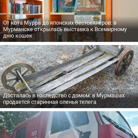
От кота Мурра до японских бестселлеров: в
Мурманске открылась выставка к Всемирному
дню кошек
Досталась в наследство с домом: в Мурмашах
продается старинная оленья телега