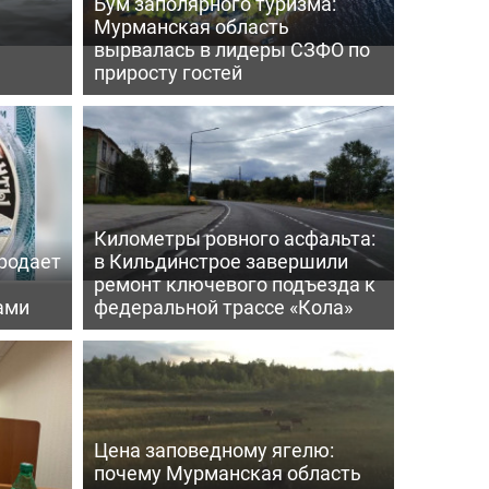
Бум заполярного туризма:
Мурманская область
вырвалась в лидеры СЗФО по
приросту гостей
Километры ровного асфальта:
родает
в Кильдинстрое завершили
ремонт ключевого подъезда к
ами
федеральной трассе «Кола»
Цена заповедному ягелю:
почему Мурманская область