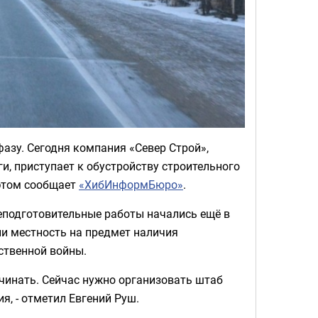
фазу. Сегодня компания «Север Строй»,
, приступает к обустройству строительного
 этом сообщает
«ХибИнформБюро»
.
еподготовительные работы начались ещё в
ли местность на предмет наличия
ственной войны.
ачинать. Сейчас нужно организовать штаб
я, - отметил Евгений Руш.