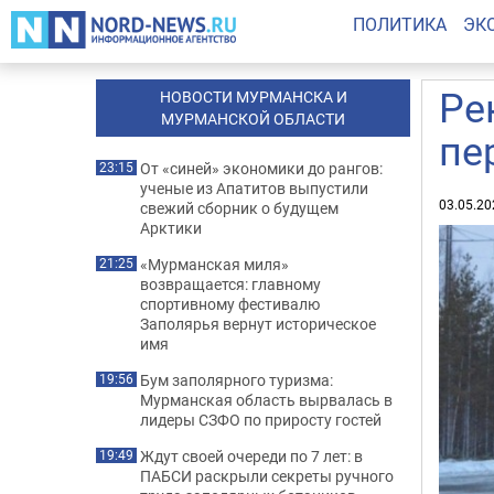
ПОЛИТИКА
ЭК
Ре
НОВОСТИ МУРМАНСКА И
МУРМАНСКОЙ ОБЛАСТИ
пе
От «синей» экономики до рангов:
23:15
ученые из Апатитов выпустили
03.05.20
свежий сборник о будущем
Арктики
«Мурманская миля»
21:25
возвращается: главному
спортивному фестивалю
Заполярья вернут историческое
имя
Бум заполярного туризма:
19:56
Мурманская область вырвалась в
лидеры СЗФО по приросту гостей
Ждут своей очереди по 7 лет: в
19:49
ПАБСИ раскрыли секреты ручного