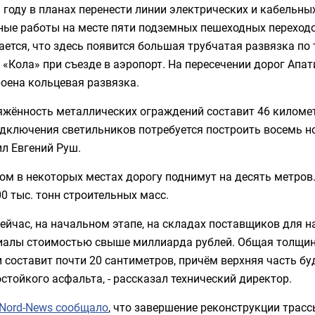
 году в планах перенести линии электрических и кабельных
ые работы на месте пяти подземных пешеходных переходов
ется, что здесь появится большая трубчатая развязка по 
 «Кола» при съезде в аэропорт. На пересечении дорог Апат
оена кольцевая развязка.
яжённость металлических ограждений составит 46 километ
одключения светильников потребуется построить восемь н
л Евгений Руш.
ом в некоторых местах дорогу поднимут на десять метров.
0 тыс. тонн строительных масс.
сейчас, на начальном этапе, на складах поставщиков для
иалы стоимостью свыше миллиарда рублей. Общая толщина
 составит почти 20 сантиметров, причём верхняя часть бу
стойкого асфальта, - рассказал технический директор.
Nord-News сообщало
, что завершение реконструкции трасс