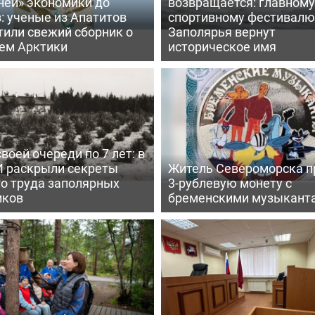
ней» экономики до
возвращается: главному
: ученые из Апатитов
спортивному фестивалю
тили свежий сборник о
Заполярья вернут
ем Арктики
историческое имя
воей очереди по 7 лет: в
 раскрыли секреты
Житель Североморска п
го труда заполярных
3-рублевую монету с
иков
бременскими музыкант