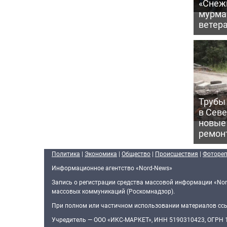
«Снежи
мурма
ветер
Трубы 
в Сев
новые
ремон
Политика
|
Экономика
|
Общество
|
Происшествия
|
Фоторе
Информационное агентство «Nord-News»
Запись о регистрации средства массовой информации «Nor
массовых коммуникаций (Роскомнадзор).
При полном или частичном использовании материалов ссыл
Учредитель — ООО «ИКС-МАРКЕТ», ИНН 5190310423, ОГРН