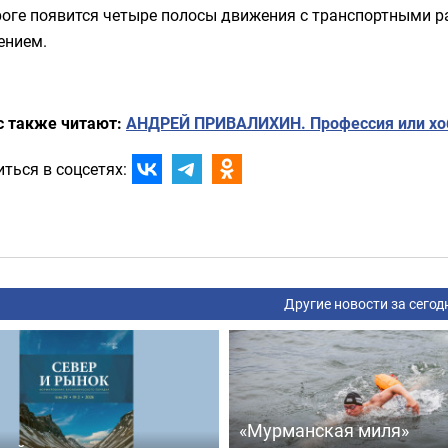
роге появится четыре полосы движения с транспортными 
ением.
с также читают:
АНДРЕЙ ПРИВАЛИХИН. Профессия или хо
ться в соцсетях:
Другие новости за сегод
«Мурманская миля»