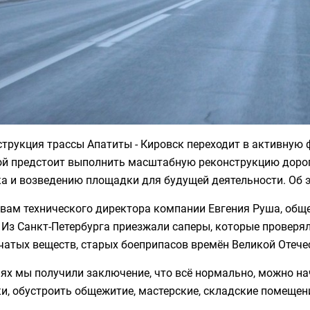
трукция трассы Апатиты - Кировск переходит в активную 
ой предстоит выполнить масштабную реконструкцию дороги
ка и возведению площадки для будущей деятельности. Об
овам технического директора компании Евгения Руша, общ
 Из Санкт-Петербурга приезжали саперы, которые проверя
чатых веществ, старых боеприпасов времён Великой Отече
нях мы получили заключение, что всё нормально, можно н
и, обустроить общежитие, мастерские, складские помещени