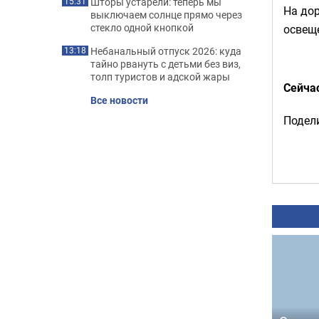
Шторы устарели: теперь мы
15:31
На до
выключаем солнце прямо через
стекло одной кнопкой
освещ
Небанальный отпуск 2026: куда
13:18
тайно рвануть с детьми без виз,
толп туристов и адской жары
Сейча
Все новости
Подели