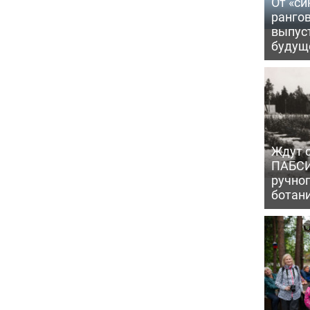
От «си
рангов
выпус
будущ
Ждут с
ПАБСИ
ручно
ботан