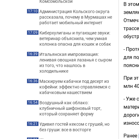
Комсомольской
В этом
Администрация Кольского округа
17:10
землян
рассказала, почему в Мурмашах не
Отмеча
работает мобильный интернет
трассе
Киберхулиганы и пугающие звуки:
17:09
обустр
ветеринар объяснила, чем умная
колонка опасна для кошек и собак
- Прот
Итальянская импровизация:
16:39
для п
ленивая овощная лазанья с сыром
поясни
из того, что нашлось в
холодильнике
При эт
Маскируем кабачки под десерт из
16:36
млн 40
кофейни: эффектно справляемся с
кабачковым нашествием
- Уже 
Воздушный как облако:
16:54
матер
клубничный шифоновый торт,
который сохраняет форму
дороги
износо
Удивил гостей кексом с грушей, но
16:21
без груши: все в восторге
Ранее