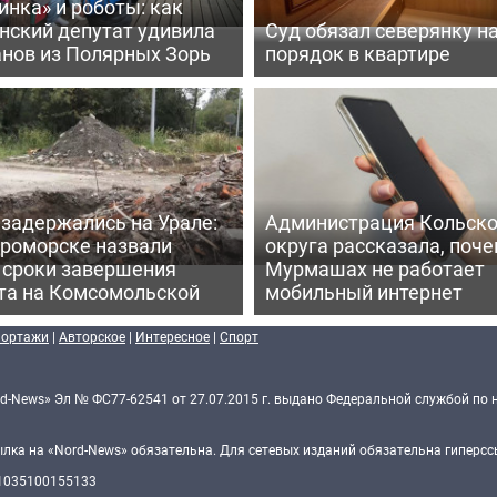
нка» и роботы: как
нский депутат удивила
Суд обязал северянку н
анов из Полярных Зорь
порядок в квартире
задержались на Урале:
Администрация Кольско
ероморске назвали
округа рассказала, поче
 сроки завершения
Мурмашах не работает
та на Комсомольской
мобильный интернет
портажи
|
Авторское
|
Интересное
|
Спорт
d-News» Эл № ФС77-62541 от 27.07.2015 г. выдано Федеральной службой по 
ка на «Nord-News» обязательна. Для сетевых изданий обязательна гиперссы
 1035100155133