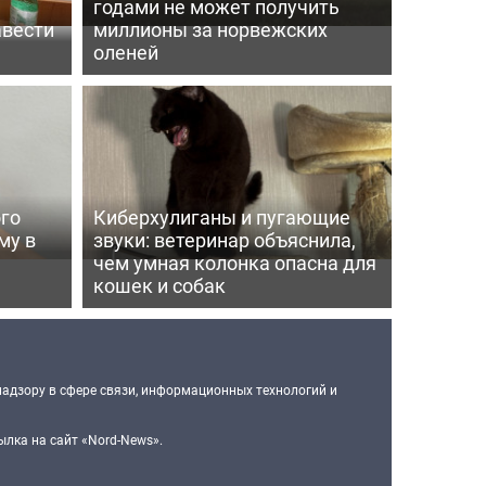
годами не может получить
авести
миллионы за норвежских
оленей
го
Киберхулиганы и пугающие
му в
звуки: ветеринар объяснила,
чем умная колонка опасна для
кошек и собак
надзору в сфере связи, информационных технологий и
лка на сайт «Nord-News».